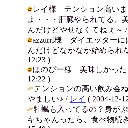
レイ様 テンション高いま
よ・・・肝臓やられてる。
んだけどやせなくてねぇ～ / アキ ( 
azzurri様 ダイエッ
んだけどなかなか始められない・・・
12:23 )
ほのぴー様 美味しかったよ～。牡
12:22 )
テンションの高い飲み会ね
やましい♪ /
レイ
( 2004-12-12
牡蠣も入ってるの？身が
キちゃんったら、食べ物続き