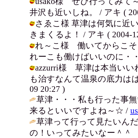
usako様 ぜひ行ってみ
井沢も近いしね。 / アキ ( 2004-1
さゑこ様 草津は何気に近
きまくるよ！ / アキ ( 2004-12-0
れ～こ様 働いてからこそ
れーこも働けばいいのに・・・・ / ア
azzurri様 草津は本当
も治すなんて温泉の底力ははかりし
09 20:27 )
草津・・・私も行った事無
来るといいですよね～☆ /
u
草津って行って見たいん
の！いってみたいなー＾＾ 