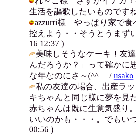
れ～こ様 さすがイナカ！
生活を謳歌したいものですね・・・・ /
azzurri様 やっぱり
控えよう・・そうとうまずい具合に
16 12:37 )
美味しそうなケーキ！友
んだろうか？」って確かに
な年なのにさ～(^^ゞ /
usako
私の友達の場合、出産ラッ
キちゃんと同じ様に夢を見
赤ちゃんは既に生意気盛り
いいのかも・・・。でもいつ
00:56 )