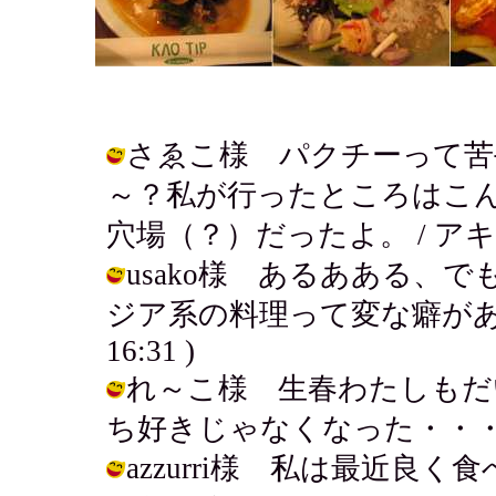
さゑこ様 パクチーって苦
～？私が行ったところはこ
穴場（？）だったよ。 / アキ ( 200
usako様 あるあある、
ジア系の料理って変な癖があってだい
16:31 )
れ～こ様 生春わたしもだ
ち好きじゃなくなった・・・・ / アキ 
azzurri様 私は最近良