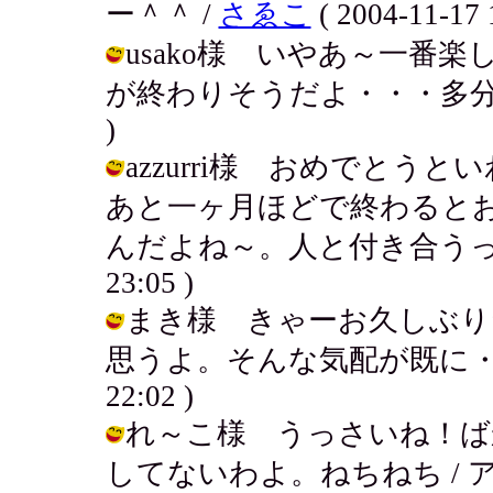
ー＾＾ /
さゑこ
( 2004-11-17 
usako様 いやあ～一番
が終わりそうだよ・・・多分終わるな！
)
azzurri様 おめでと
あと一ヶ月ほどで終わると
んだよね～。人と付き合うって難しい
23:05 )
まき様 きゃーお久しぶり
思うよ。そんな気配が既に・・・・キ
22:02 )
れ～こ様 うっさいね！ば
してないわよ。ねちねち / アキ ( 2