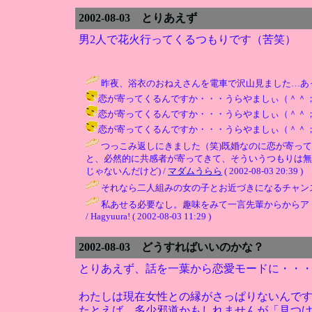
2002-08-03 とりあえず
男2人で花火行ってくるつもりです（苦笑）
昨夜、浴衣のおねえさんを電車で沢山見ました…あ
恋が寄ってくるんですか・・・うらやましぃ（＾＾； / ひこ ( 2
恋が寄ってくるんですか・・・うらやましぃ（＾＾； / ひこ ( 2
恋が寄ってくるんですか・・・うらやましぃ（＾＾； / ひこ ( 2
つっこみ返しにきました（笑)既婚なのに恋が寄っ
と、必然的に共感者が寄ってきて、そういうつもりは無
じゃないんだけど) /
マダムうらら
( 2002-08-03 20:39 )
それなら二人組みの女の子とお近づきになるチャンス
私あせる必要なし。趣味をみて一言先輩からからア
/ Hagyuura! ( 2002-08-03 11:29 )
2002-08-03 どうすればいいのかな？
とりあえず、話を一葉から恋愛モードに・・
わたしは現在女性との縁がさっぱりないんで
たとえば、多少邪道かもしれませんが「見つ