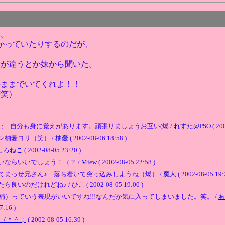
い。
かっていたりするのだが、
嫌が違うとか妹から聞いた。
のままでいてくれよ！！
苦笑）
＾; 自分も身に覚えがあります。頑張りましょうお互い(爆 /
れすた@PSO
( 20
柚憂ヨリ（笑） /
柚憂
( 2002-08-06 18:58 )
しろねこ
( 2002-08-05 23:20 )
ならいいでしょう！（？ /
Miew
( 2002-08-05 22:58 )
まっせ兄さん♪ 落ち着いて突っ込みしようね（爆） /
魔人
( 2002-08-05 19:
れどね♪ / ひこ ( 2002-08-05 19:00 )
補）っていう表現がいいですね!!!なんだか気に入ってしまいました。笑。 /
あ
16 )
（＾＾；
( 2002-08-05 16:39 )