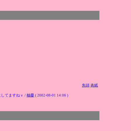
先頭
表紙
してますねｖ /
柚憂
( 2002-08-01 14:06 )