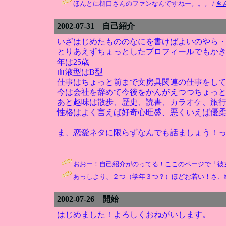
ほんとに樋口さんのファンなんですねー。。。 /
き
2002-07-31 自己紹介
いざはじめたもののなにを書けばよいのやら
とりあえずちょっとしたプロフィールでもか
年は25歳
血液型はB型
仕事はちょっと前まで文房具関連の仕事をし
今は会社を辞めて今後をかんがえつつちょっ
あと趣味は散歩、歴史、読書、カラオケ、旅
性格はよく言えば好奇心旺盛、悪くいえば優
ま、恋愛ネタに限らずなんでも話ましょう！
おおー！自己紹介がのってる！ここのページで「彼
あっしより、２つ（学年３つ？）ほどお若い！さ、続
2002-07-26 開始
はじめました！よろしくおねがいします。