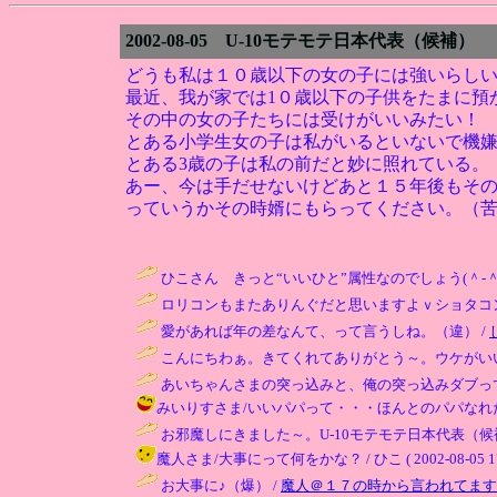
2002-08-05 U-10モテモテ日本代表（候補）
どうも私は１０歳以下の女の子には強いらし
最近、我が家では1０歳以下の子供をたまに預
その中の女の子たちには受けがいいみたい！
とある小学生女の子は私がいるといないで機
とある3歳の子は私の前だと妙に照れている。
あー、今は手だせないけどあと１５年後もそ
っていうかその時婿にもらってください。（
ひこさん きっと“いいひと”属性なのでしょう(＾-
ロリコンもまたありんぐだと思いますよｖショタコン
愛があれば年の差なんて、って言うしね。（違） /
こんにちわぁ。きてくれてありがとう～。ウケがいい
あいちゃんさまの突っ込みと、俺の突っ込みダブって
みいりすさま/いいパパって・・・ほんとのパパなれたら良いのだけ
お邪魔しにきました～。U-10モテモテ日本代表（候
魔人さま/大事にって何をかな？ / ひこ ( 2002-08-05 17:
お大事に♪（爆） /
魔人＠１７の時から言われてます