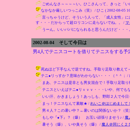
ごめんなさ～～～～い。ひこさんって、きっと「い
なかなか厳しいつっこみ（笑） / ひこ ( 2002-08-05 16:
言っちゃうけど、そういう人って、「成人女性」に
す・・・だからって超ロリコンに走らないでね。。 /
マ
うーん。いいパパになられると思うんだけど・・・。
2002-08-04 そして今日は
男4人でテニスコートを借りてテニスをする予
死ぬほど下手なんで逆ですね。手取り足取り教えて～♪（苦笑） / 
テニ●リっすか？意味がわからない・・・（＾＾； / ひこ ( 20
まあ、テニスは是非とも男女混合で！手取り足取り教
テニスといえばテニ●リｖｖｖ・・・いや、何でもな
いい汗、かきましょう！あっしも、野郎２人で今日も
まっ！テニスなんて素敵★ /
れいこ＠はじめまして
男４人？この暑い中？←暑いのは関係ないか？（笑）
もしや『●下』？（爆） お互い頑張りませう♪ /
魔
暑そう（爆）、いや臭そう（爆） /
魔人＠同じく２