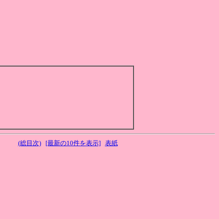
；
(総目次)
[最新の10件を表示]
表紙