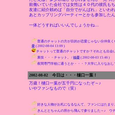
前働いていた会社では女性は４０代の彼氏も
友達に紹介頼めば「自分でがんばれ」といわ
あとカップリングパーティーとかも参加した
一体どうすればいいんでしょうかね…
普通のチャットの方が目的が恋愛じゃない分仲良く
憂
( 2002-08-04 13:09 )
チャットって普通のチャットですか？それとも出会い系とか？ / ひ
裏技・・・チャット。 /
柚憂
( 2002-08-03 15:46 )
夜間専門学校に通うとか・・・？大学に入りなおし
2002-08-02 今日は・・・樋口一葉！
万歳！樋口一葉が五千円になったぞ～♪
いやファンなもので（笑）
好きな人物がお札になるなんて、ファンにはたまりま
きんととちゃんの所から飛んで参りました～♪ ウチ