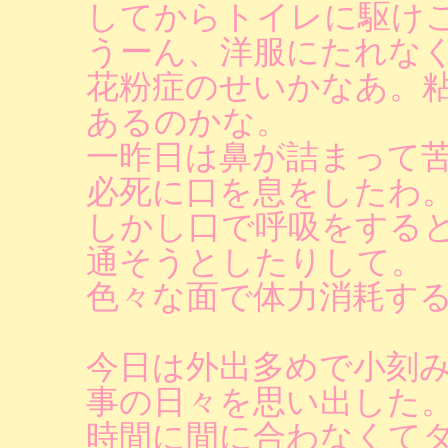
してからトイレに駆け
うーん、洋服にたれな
花粉症のせいかなあ。
あるのかな。
一昨日は鼻が詰まって
必死に口を息をしたわ
しかし口で呼吸をする
通そうとしたりして。
色々な面で体力消耗す
今日は外出多めで小刻
事の日々を思い出した
時間に間に合わなくて