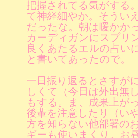
把握されてる気がする
て神経細やか。そうい
だったな。朝は暖かか
カーディガンにスプリ
良くあたるエルの占い
と書いてあったので。
一日振り返るとさすが
しくて（今日は外出無
もする。ま、成果上が
後輩を注意したり（い
方を知らない他部署の
ギーも使いまくり。お