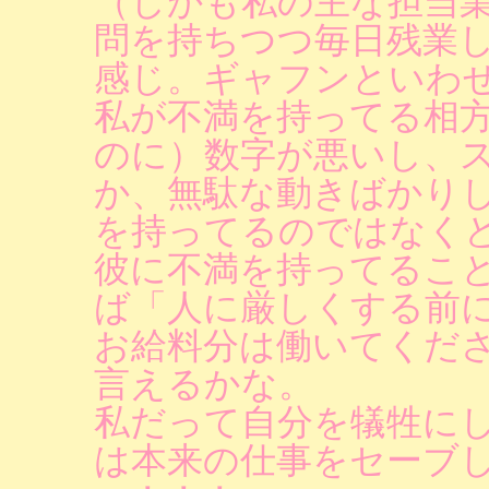
（しかも私の主な担当
問を持ちつつ毎日残業
感じ。ギャフンといわ
私が不満を持ってる相方
のに）数字が悪いし、
か、無駄な動きばかり
を持ってるのではなく
彼に不満を持ってるこ
ば「人に厳しくする前
お給料分は働いてくだ
言えるかな。
私だって自分を犠牲に
は本来の仕事をセーブ