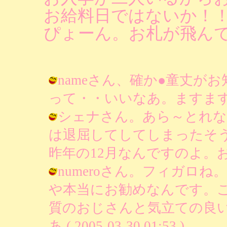
お給料日ではないか！
ぴょーん。お札が飛んで行く
nameさん、確か●童丈が
って・・いいなあ。ますます謎だわ / 
シェナさん。あら～とれな
は退屈してしてしまったそ
昨年の12月なんですのよ。おほほほほ 
numeroさん。フィガロ
や本当にお勧めなんです。
質のおじさんと気立ての良い
あ ( 2005-03-30 01:53 )