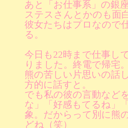
あと「お仕事系」の銀
ステスさんとかのも面
彼女たちはプロなので
る。
今日も22時まで仕事し
りました。終電で帰宅
熊の苦しい片思いの話
方的に話すと。
でも私の彼の言動など
な」「好感もてるね」
象。だからって別に熊
どね（笑）