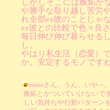
しかしそこには嫉妬が
や勝手な取り越し苦労
れ全部ex彼のことじゃ
ex彼との比較で色々良
毎日伸び伸び暮らせる
し。
やはり私生活（恋愛）
か。安定するモノです
nanasさん。うん、いや
嫉妬とかついていけないで
しい気持ちや行動パターン