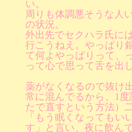
い。
周りも体調悪そうな人
の状況。
外出先でセクハラ氏に
行こうねえ。やっぱり
て何よやっぱりって、
って心で思って舌を出
薬がなくなるので抜け
常に混んでるから、1度
たで直すという方法）二週
「もう眠くなってもい
す」と言い、夜に飲ん