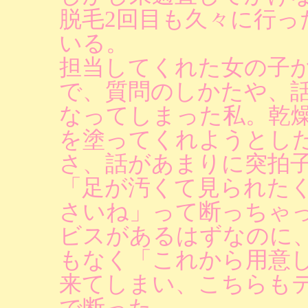
脱毛2回目も久々に行っ
いる。
担当してくれた女の子
で、質問のしかたや、
なってしまった私。乾
を塗ってくれようとし
さ、話があまりに突拍
「足が汚くて見られた
さいね」って断っちゃ
ビスがあるはずなのに
もなく「これから用意
来てしまい、こちらも
で断った。