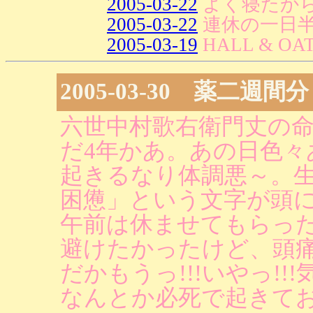
2005-03-22
よく寝たか
2005-03-22
連休の一日
2005-03-19
HALL & OA
2005-03-30 薬二週間分
六世中村歌右衛門丈の命
だ4年かあ。あの日色々
起きるなり体調悪～。
困憊」という文字が頭
午前は休ませてもらっ
避けたかったけど、頭
だかもうっ!!!いやっ!!
なんとか必死で起きて