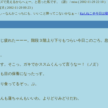
らへぇー。と思った私です。（謎） / misa ( 2002-11-29 22:10 )
2-11-29 09:23 )
ぃ～なんかこっちにも、いいこと降ってこないかなぁ～ /
ねんねこ＠今日は寝
まじ疲れたーーー。階段３階上り下りもつらい今日このごろ。
す。
す。そこっ。ガキでかススムくんって言うなー！（ノД`）
ても目の保養になったっす。
もり食ってるぞっ。ぷ。
くんも蓮ちゃんもいいわ。よりどりみどりだわ。