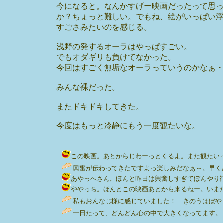
今になると。なんかすげー映画だったって思
か？ちょっと難しい。でもね、絵がいっぱい
すごさみたいのを感じる。
浅野の発するオーラはやっぱすごい。
でもオダギリも負けてなかった。
今回はすごく無垢なオーラっていうのかなぁ
みんな裸だった。
またドキドキしてきた。
今度はもっと冷静にもう一度観たいな。
この映画。あとからじわーっとくるよ。また観たいっ。かなり観た
興奮が伝わってきたですよっ楽しみだなぁ～。早くみ
あやっぺさん。ほんと昨日は興奮しすぎてぼんやり観てた。あとか
ややっち。ほんとこの映画あとから来るねー。いまだやっぱ放
私もおんなじ様に感じていました！ きのうはぼや～っとし
一日たって、どんどん心の中で大きくなってます。「アカルイ