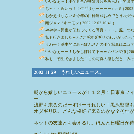
いいなぁ～！ボケ具合が興奮具合をあらわしてますよ～～!! / 
ちっ・・近いっ！！生ギリぃーーーー / ナミ ( 2002-12-0
おかえりなさい＆今年の目標達成おめでとう♪ボケボケでも（失
頭ジャマ / キーモン ( 2002-12-02 10:41 )
ややや～興奮が伝わってくる写真・・・。服、つなぎだったのか
私も行きました～♪ツナギオダギリかわいかったっすね～
うわー！基本的にみっぽんさんのボケ写真はニュア
いいなぁーー！しかしぼけてるｗｗ / パンダ姉 ( 2002-12
私も、初生できました！この写真の感じだと、みっぽんさんの
2002-11-29 うれしいニュース。
朝から嬉しいニュースが！１２月１日東京フ
ー
浅野も来るのだーすげーうれしい！黒沢監督も
オダギリ氏。どんな格好で来るのかな？それ
ネットの友達とも会えるし。ほんと日曜日が