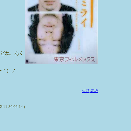
けどね。あく
ー｀）ノ
先頭
表紙
0 06:14 )