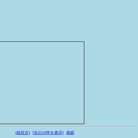
(総目次)
[次の10件を表示]
表紙