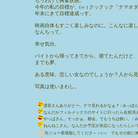
ちうわけで興奮状態。
今年の私の目標が、(-ι- ) クックック「ナマ
年末にきて目標達成っす。
映画自体もすごく楽しみなのに。こんなに楽
なんちって。
幸せ気分。
バイトから帰ってきてから、寝てたんだけど
までも夢。
ある意味。悲しい女なのでしょうか？人から見
写真は使いまわし。
凛音さんありがとー。ナマ見れるかなぁ？ / みっぽん ( 2002
なんだかフィルメックスのサイトに行ったら名前消えてたんだだ
やっぱさん。そっかぁ。都会。でもうちは狭い。 / みっぽん ( 2
ねんねこさん。なんだか予定が未定になったらしいです。 / みっぽ
生ジョー君堪能してくださ～～い♪ でもその前に体調万全でお願