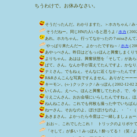
ちうわけで。お休みなさい。
そうだったんだ。わかりますた。＞ホカちゃん / みっぽん ( 2
そうだねー。同じHNの人いると思うよ /
ホカ
( 2002
あれ。ホカちゃん。行ってなかったの？misaさんて二人いるのか
やっぱり来たんだー。よかったですね～ /
ホカ
( 20
あやっぺさん。昨日はどもっ♪ほんと興奮しまくりでした。うん
よりちゃん。あはは。興奮状態を「そして」があらわしてるようで
ぱて。さん。なんか手が震えてたんですよ。かなり。 / みっぽん
ナミさん。でもねぇ。そんなに近くなかったんですよ。もっと
R&Rさんこんな写真ですんません。ありがとーーー♪ / みっぽん
キーモン。(-ι- ) クックック / みっぽん ( 2002-12-02 22
いくみん。えへへ。ほんと興奮してたわさ。で、今もまだちと放
りえごんさん。おお会場にいらしたんですねぇ。ほんとかわいかっ
ねんねこさん。これでも何枚も撮った中でいちばんはっきりして
ねーさん。そおなのよ。ぼけぼけなのよ。・゜・（ノД`）・゜・。
あきまさん。よかったら今度はご一緒しましょぉー♪ / みっぽん 
おお～、これでしたこれ！ トリックのよりボケてないから大
「そして」が多い！みっぽん！酔ってる！（笑 / より ( 200