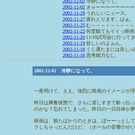
2002-12-02
冷静になって。
2002-12-02
きゃーーーーーーーー
2002-11-29
うれしいニュース。
2002-11-27
疲れとります。はぁ。
2002-11-25
む～～～～～～～～～
2002-11-22
何度観てもイイっ映画『
2002-11-20
11/19試写会に行ってきた
2002-11-19
欲しいのよぉん。
2002-11-18
くじ運たまには良し♪
2002-11-16
思考能力なし。
2002-12-02 冷静になって。
一夜明けて。ええ。強烈に映画のイメージが
昨日は興奮状態で、さらに楽しすぎて酔っ払
のかな？忘れてしまった。昨日の一日自体が
映画は、観たばかりのときは、ぼーーっとし
ラしちゃったんだけど。（ホールの音響のせ