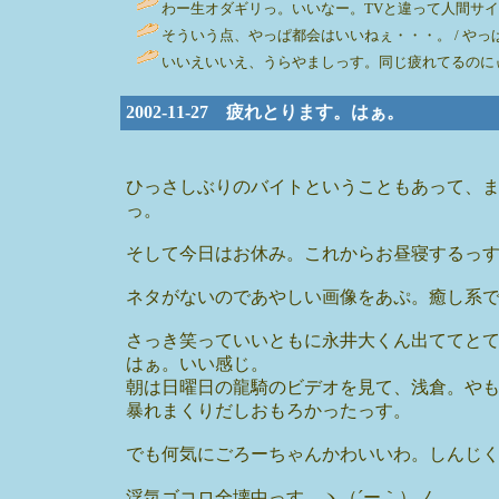
わー生オダギリっ。いいなー。TVと違って人間サイズで見えるか
そういう点、やっぱ都会はいいねぇ・・・。 / やっぱ犬 ( 200
いいえいいえ、うらやましっす。同じ疲れてるのに
2002-11-27 疲れとります。はぁ。
ひっさしぶりのバイトということもあって、
っ。
そして今日はお休み。これからお昼寝するっ
ネタがないのであやしい画像をあぷ。癒し系で
さっき笑っていいともに永井大くん出ててと
はぁ。いい感じ。
朝は日曜日の龍騎のビデオを見て、浅倉。や
暴れまくりだしおもろかったっす。
でも何気にごろーちゃんかわいいわ。しんじ
浮気ゴコロ全壊中っす。ヽ（´ー｀）ノ