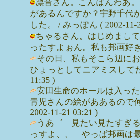
凛音さん。こんばんわあ。
があるんですか？宇野千代
した。 / みっぽん ( 2002-11-22
ちゃるさん。はじめまし
ったすよぉん。私も邦画好き♪ / みっ
その日、私もそこら辺に
ひょっとしてニアミスしてた？・・か
11:35 )
安田生命のホールは入った
青児さんの絵がああるので何回
2002-11-21 03:21 )
うあ゛ 見たい見たすぎる
っすよ、、 やっぱ邦画は最