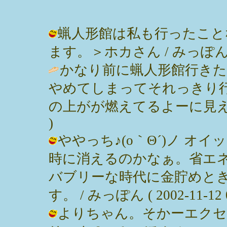
蝋人形館は私も行ったこと
ます。＞ホカさん / みっぽん ( 200
かなり前に蝋人形館行き
やめてしまってそれっきり
の上がが燃えてるよーに見え
)
ややっち♪(o｀Θ´)ノ オ
時に消えるのかなぁ。省エ
バブリーな時代に金貯めと
す。 / みっぽん ( 2002-11-12 0
よりちゃん。そかーエクセ