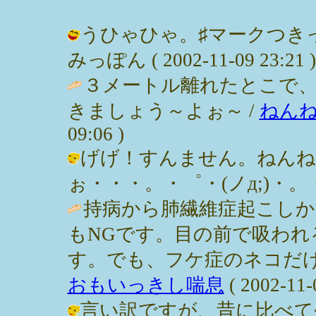
うひゃひゃ。♯マークつき
みっぽん ( 2002-11-09 23:21 )
３メートル離れたとこで
きましょう～よぉ～ /
ねん
09:06 )
げげ！すんません。ねんね
ぉ・・・。・゜・(ノд;)・。・ / み
持病から肺繊維症起こし
もNGです。目の前で吸わ
す。でも、フケ症のネコだけ
おもいっきし喘息
( 2002-11-
言い訳ですが、昔に比べて