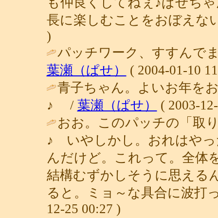
も仲良くしてねぇ♪ぱせち
長に楽しむことをおぼえないと。（笑）
)
パッチワーク、すすんでま
葉瀬（ぱせ）
( 2004-01-10 11
青子ちゃん。よいお年を
♪ /
葉瀬（ぱせ）
( 2003-12-
おお。このパッチの「取
♪ いやしかし。おれはや
んだけど。これって。全体
結構むずかしそうに思える
ると。ミョ～な具合に波打っ
12-25 00:27 )