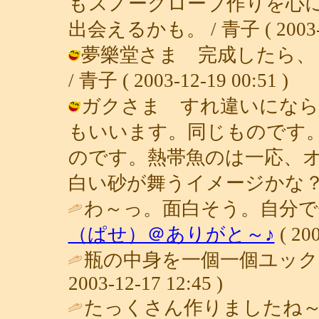
もスノーグローブ作りを心
出会えるかも。 / 青子 ( 2003-12
夢樂堂さま 完成したら、
/ 青子 ( 2003-12-19 00:51 )
ガクさま すれ違いになら
もいいます。同じものです
のです。熱帯魚のは一応、
白い砂が舞うイメージかな？ / 青子 (
わ～っ。面白そう。自分で
（ぱせ）＠ありがと～♪
( 200
瓶の中身を一個一個ユック
2003-12-17 12:45 )
たっくさん作りましたね