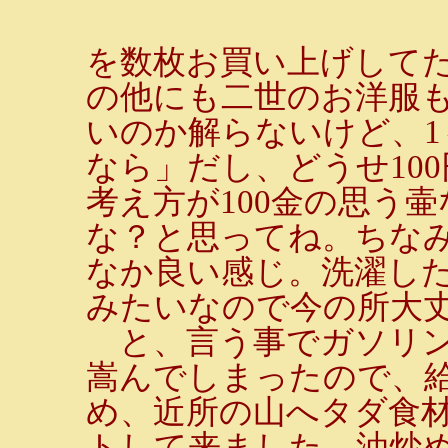
を数枚お買い上げしてた
の他にも二世のお洋服
いのか解らないけど、1
なら」だし、どうせ10
考え方が100金の思う壷
な？と思ってね。ちな
なか良い感じ。洗濯し
みたいなので今の所大
と、言う事でガソリン
嵩んでしまったので、
め、近所の山へタダ食
トして来ました。油炒め 