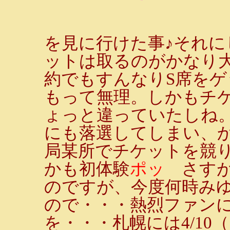
を見に行けた事♪それ
ットは取るのがかなり
約でもすんなりS席を
もって無理。しかもチ
ょっと違っていたしね。
にも落選してしまい、
局某所でチケットを競
かも初体験
ポッ
さすが
のですが、今度何時み
ので・・・熱烈ファン
を・・・札幌には4/10