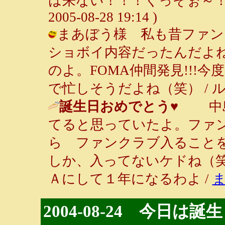
は来ない！！！くっそぉ～！意
2005-08-28 19:14 )
まあぼう様 私も昔ファン
ショボイ内容だったんだよね
のよ。FOMA仲間発見!!!
で忙しそうだよね（笑） / ルンルン～♪
誕生日おめでとう♥
中島
てると思っていたよ。ファ
ら ファンクラブ入ること
しか、入ってないケドね（
Ａにして１年になるわよ /
2004-08-24 今日は