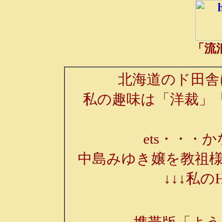
「流
北海道のド田舎
私の趣味は「洋裁」
ets・・・か
中島みゆき嬢を教祖様
↓↓↓私の