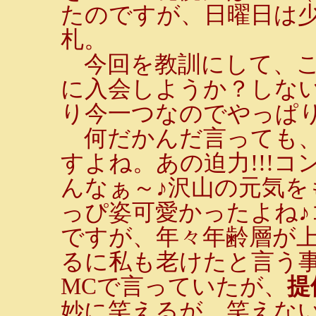
たのですが、日曜日は
札。
今回を教訓にして、こ
に入会しようか？しな
り今一つなのでやっぱ
何だかんだ言っても、
すよね。あの迫力!!!
んなぁ～♪沢山の元気
っぴ姿可愛かったよね
ですが、年々年齢層が
るに私も老けたと言う事
MCで言っていたが、
提
妙に笑えるが、笑えな