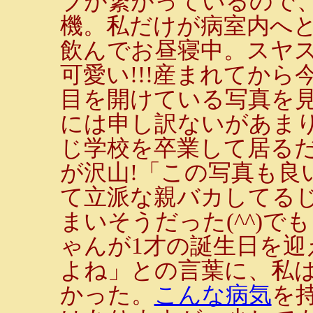
ブが繋がっているので
機。私だけが病室内へ
飲んでお昼寝中。スヤ
可愛い!!!産まれてか
目を開けている写真を
には申し訳ないがあまり
じ学校を卒業して居る
が沢山!「この写真も良
て立派な親バカしてる
まいそうだった(^^)で
ゃんが1才の誕生日を
よね」との言葉に、私
かった。
こんな病気
を