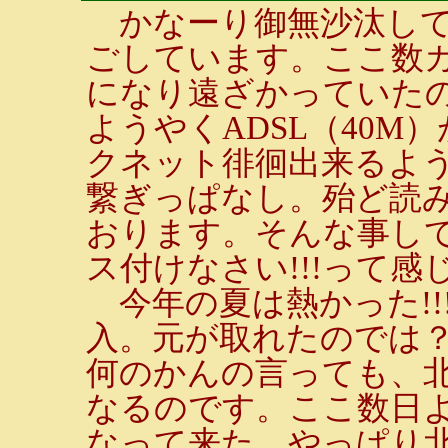
かなーり御無沙汰して
ごしています。ここ数
になり遠ざかっていた
ようやくADSL（40
クネット徘徊出来るよ
繋ぎっぱなし。殆ど読
おります。そんな事し
ス付けなさい!!!って感じ
今年の夏は熱かった!!
入。元が取れたのでは
何のかんの言っても、
なるのです。ここ数日
なって来た。やっぱり