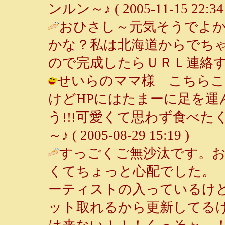
ンルン～♪ ( 2005-11-15 22:34 
おひさし～元気そうでよ
かな？私は北海道からでち
ので完成したらＵＲＬ連絡するね / Hib
せいらのママ様 こちらこ御
けどHPにはたまーに足を運
う!!!可愛くて思わず食べた
～♪ ( 2005-08-29 15:19 )
すっごくご無沙汰です。
くてちょっと心配でした。
ーティストの入っているけ
ット取れるから更新してる