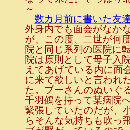
～
数カ月前に書いた友
外身内でも面会がなか
が、この度、二世が何
院と同じ系列の医院に
院は原則として母子入
えてあげている内に面
に来て欲しいと言われ
た。プーさんのぬいぐ
千羽鶴を持って某病院
緊張していたのだが、
らそんな気持ちも吹っ