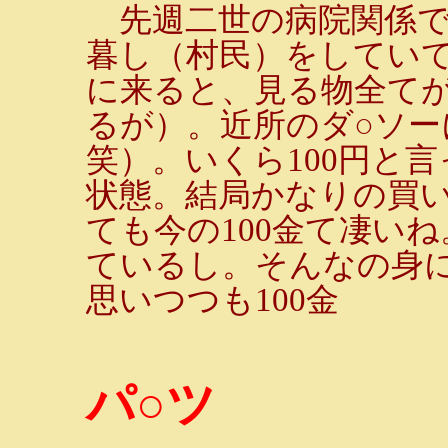
先週二世の病院関係で
暮し（村民）をしてい
に来ると、見る物全て
るが）。近所のダ○ソ
笑）。いくら100円と
状態。結局かなりの買
ても今の100金て凄いね
ているし。そんなの身
思いつつも100金
パ○ツ