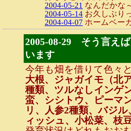
2004-05-21
なんだかな
2004-05-14
お久しぶりっ
2004-04-07
ホームベーカ
2005-08-29 そう
います
今年も畑を借りて色々
大根、ジャガイモ（北
種類、ツルなしインゲ
蛮、シシトウ、ピーマ
リ、人参2種類、バジル
ィッシュ、小松菜、枝
発育状況はどれもおおむ