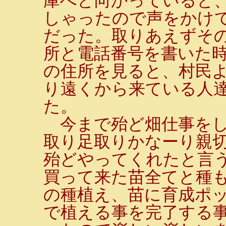
庫へと向かっていると
しゃったので声をかけ
だった。取りあえずそ
所と電話番号を書いた
の住所を見ると、村民
り遠くから来ている人
た。
今まで殆ど畑仕事をし
取り足取りかなーり親
殆どやってくれたと言う
買って来た苗全てと種
の種植え、苗に育成ポ
で植える事を完了する