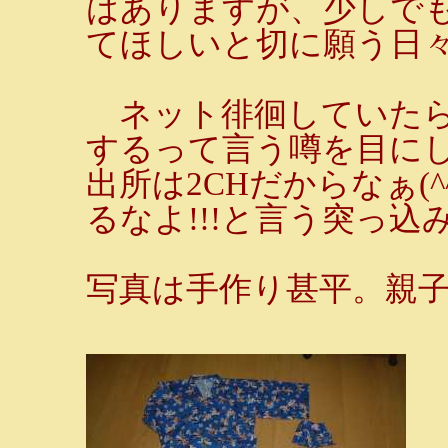
はありますが、少しで
てほしいと切に願う日
ネット徘徊していたら
するって言う噂を目にし
出所は2CHだからなぁ(
るなよ!!!と言う突っ込み
写真は手作り甚平。親