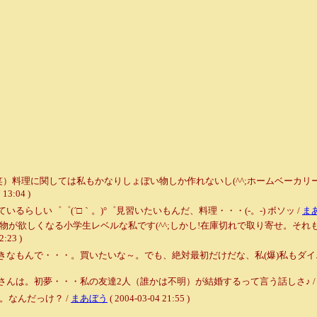
（笑）料理に関しては私もかなりしょぼい物しか作れないし(^^;ホームベーカ
3:04 )
らしい゜゜(´□｀。)°゜見習いたいもんだ、料理・・・(-。-) ボソッ /
ま
物が欲しくなる小学生レベルな私です(^^;しかし!在庫切れで取り寄せ。そ
:23 )
もんで・・・。買いたいな～。でも、絶対最初だけだな、私(爆)私もダイエット中
初夢・・・私の友達2人（誰かは不明）が結婚するって言う話しさ♪ / ルンルン～♪ ( 
。なんだっけ？ /
まあぼう
( 2004-03-04 21:55 )