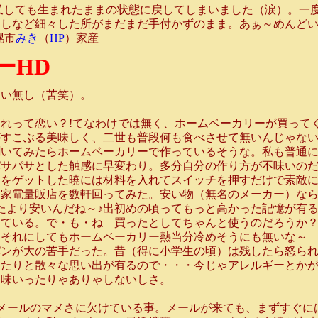
で又しても生まれたままの状態に戻してしまいました（涙）。一
しなど細々した所がまだまだ手付かずのまま。あぁ～めんどい
幌市
みき
（
HP
）家産
ーHD
違い無し（苦笑）。
れって恋い？!てなわけでは無く、ホームベーカリーが買って
がすこぶる美味しく、二世も普段何も食べさせて無いんじゃな
聞いてみたらホームベーカリーで作っているそうな。私も普通
パサパサとした触感に早変わり。多分自分の作り方が不味いの
をゲットした暁には材料を入れてスイッチを押すだけで素敵に
、家電量販店を数軒回ってみた。安い物（無名のメーカー）な
たより安いんだね～♪出初めの頃ってもっと高かった記憶が有
している。で・も・ね 買ったとしてちゃんと使うのだろうか
ーそれにしてもホームベーカリー熱当分冷めそうにも無いな～
ンが大の苦手だった。昔（得に小学生の頃）は残したら怒られ
ったりと散々な思い出が有るので・・・今じゃアレルギーとか
不味いったりゃありゃしないしさ。
。メールのマメさに欠けている事。メールが来ても、まずすぐに