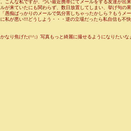
ど。こんな私ですが、つい最近携帯にてメールをする友達が出
ールが来ていたにも関わらず、数日放置してしまい、挙げ句の
「愚痴ばっかりのメールで気分害しちゃったかしら？もうメール
に私が悪い!!!どうしよう・・・逆の立場だったら私自信も不
なり焦げた(^^;）写真もっと綺麗に撮せるようになりたいな