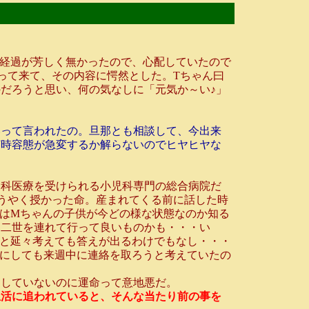
経過が芳しく無かったので、心配していたので
って来て、その内容に愕然とした。Tちゃん曰
だろうと思い、何の気なしに「元気か～い♪」
って言われたの。旦那とも相談して、今出来
何時容態が急変するか解らないのでヒヤヒヤな
児科医療を受けられる小児科専門の総合病院だ
うやく授かった命。産まれてくる前に話した時
はMちゃんの子供が今どの様な状態なのか知る
て二世を連れて行って良いものかも・・・い
と延々考えても答えが出るわけでもなし・・・
にしても来週中に連絡を取ろうと考えていたの
していないのに運命って意地悪だ。
生活に追われていると、そんな当たり前の事を