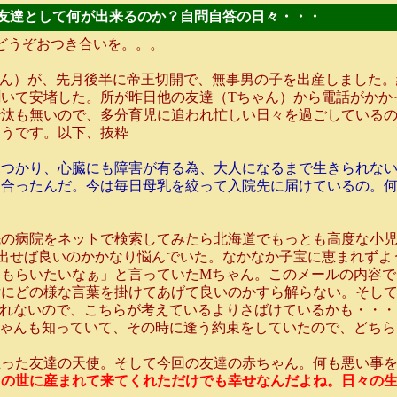
ゃん。友達として何が出来るのか？自問自答の日々・・・
どうぞおつき合いを。。。
ん）が、先月後半に帝王切開で、無事男の子を出産しました。
いて安堵した。所が昨日他の友達（Tちゃん）から電話がかか
汰も無いので、多分育児に追われ忙しい日々を過ごしているの
そうです。以下、抜粋
つかり、心臓にも障害が有る為、大人になるまで生きられない
し合ったんだ。今は毎日母乳を絞って入院先に届けているの。
先の病院をネットで検索してみたら北海道でもっとも高度な小
出せば良いのかかなり悩んでいた。なかなか子宝に恵まれずよ
もらいたいなぁ」と言っていたMちゃん。このメールの内容で
女にどの様な言葉を掛けてあげて良いのかすら解らない。そし
知れないので、こちらが考えているよりさばけているかも・・・
ちゃんも知っていて、その時に逢う約束をしていたので、どちら
った友達の天使。そして今回の友達の赤ちゃん。何も悪い事を
この世に産まれて来てくれただけでも幸せなんだよね。日々の