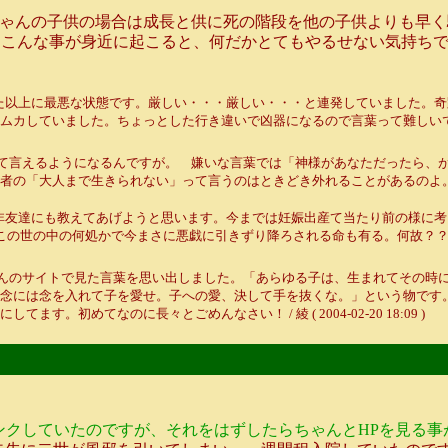
ゃんの子供の場合は成長と供に死の階段を他の子供よりも早く
、こんな事が身近に起こると、何だかとてもやるせない気持ち
以上に最悪な状態です。厳しい・・・厳しい・・・と連発していました。奇跡
ムカしていました。ちょっとした行き違いで凶器になるので言葉って難しい
て言えるようになるんですが。 嫌いな言葉では「神様があなただったら、
者の「大人まで生きられない」って言うのはときどき外れることがあるのよ。
非友達にも教えてあげようと思います。今までは妊娠出産て当たり前の様に考
この世の中の何処かで今まさに悪戯に引きずり降ろされる命も有る。何故？
んのサイトで見た言葉を思い出しました。「あらゆる子は、生まれてその時
念には念を入れて子を愛せ。子への愛、決して手を抜くな。」という物です
初めてなのに長々とごめんなさい！ / 綾 ( 2004-02-20 18:09 )
ンクしていたのですが、それをはずしたらちゃんとHPを見る事