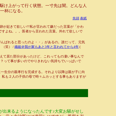
駆け上がって行く状態。一寸先は闇。どんな人
で一杯になる。
先頭
表紙
が起きて欲しい!!!私が言われて嫌だった言葉が「かわ
ですよね。。。医者から言われた言葉。外れて欲しいで
がんばれると思ったのよ・・」があるの。誰だって、元気
（笑） /
織姫＠我が家もあと3年と言われてから4年
(
えて居た部分があったけど、これってもの凄い事なんで
？？って事が多いのでやりきれない気持ちでいっぱいで
に一生分の親孝行を完成する。それより以降は親が子に向
。私も２人の子供の母で時々ムカッとする事もありますが
が出来るようになったんです♪大変お騒がせし