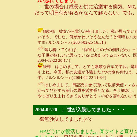
つい忘れてしまう。
二世の場合は成長と供に治癒する病気。Mち
だって明日何が有るかなんて解らない。でも
織姫様 彼女から電話が有りました。私が思っていた
いそう」でした。何がかわいそうなんだ？と何時もムカ
す!!! / ルンルン～♪ ( 2004-02-25 16:51 )
落ち着いてくれば、「障害もこの子の個性だわ」っ
な子供が欲しいと思っているに決まってるじゃない。医
2004-02-22 20:17 )
綾様 はじめまして。とても素敵な言葉ですね。是
すよね。今回、私の友達が体験した2つの命も有れば、
す。 / ルンルン～♪ ( 2004-02-22 11:34 )
はじめまして。日記読ませて頂いて以前天使ママさ
かってひたすら孝行の恩を返す番となる。そう観念し、
やっぱり生まれてきてありがとう～の心を忘れないようにしてます。
2004-02-20 二世が入院してました・・・
御無沙汰してました(^^;
HPどうにか復活しました。某サイトと直リ