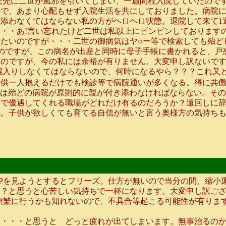
矢先に二世が風邪を引いてしまい、一週間程入院していたので
で、あまり心配もせず入院生活を共にしておりました。病院に
添わなくてはならない私の方がヘロヘロ状態。退院して来て1
・・あ!言い忘れたけど二世は私以上にピンピンしております
たいのですが・・・二世の御病気はヤ○ー等で検索しても殆ど
有るのですが、この病名が出産と同時に母子手帳に書かれると、
のですが、今の私には余裕が有りません。大変申し訳ないですm
幌入りしなくてはならないので、何時になるやら？？？これ又
供一人抱えるだけでも検診等で病院通いが多くなる。得に共働
しては殆どの病院が原則的に親が付き添わなければならない。そ
まで優遇してくれる職場がどれだけ有るのだろうか？遠回しに
ね。子供が欲しくても育てる自信が無いと言う奥様方の気持ち
を見ようとするとフリーズ。仕方が無いので当分の間、縮小運
？と思うと心苦しい気持ちで一杯になります。大変申し訳ござい
繁に行うかも知れないので、不具合等起こる可能性が有りますが
・・・と思うと どっと疲れが出てしまいます。無事治るのか