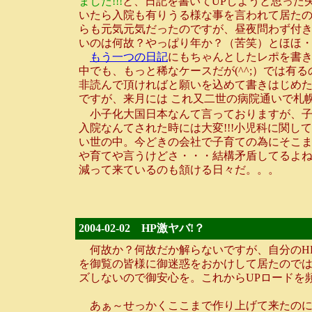
ました!!!
と、日記を書いてUPしようと思った
いたら入院も有りうる様な事を言われて居たの
らも元気元気だったのですが、昼夜問わず付き
いのは何故？やっぱり年か？（苦笑）とほほ・
もう一つの日記
にもちゃんとしたレポを書き
中でも、もっと稀なケースだが(^^;）では
非読んで頂ければと願いを込めて書きはじめた
ですが、来月には これ又二世の病院通いで札
小子化大国日本なんて言っておりますが、子
入院なんてされた時には大変!!!小児科に関
い世の中。今どきの会社で子育ての為にそこ
や育てや言うけどさ・・・結構矛盾してるよ
減って来ているのも頷ける日々だ。。。
2004-02-02 HP激ヤバ!？
何故か？何故だか解らないですが、自分のHP
を御覧の皆様に御迷惑をおかけして居たのでは
ズしないので御安心を。これからUPロードを頻
あぁ～せっかくここまで作り上げて来たのに