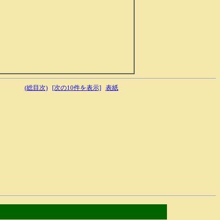
(総目次)
[次の10件を表示]
表紙