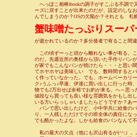
へっぽこ相棒ibookの調子がすこぶる不調
ーズに戻すことが出来たのだが、設定のしなお
んでしまうのか？OSの欠陥か？それとも 札
蟹味噌たっぷりスーパ
が逝かれているのか？多分後者で有ること間
この頃ずーっと頭から離れない事が有る。こ
のだ。先週近所の奥様から頂いた手作りパン
が家でもこんなパンが焼けたら・・・と思い
てホヤホヤは美味しい でも、数時間すると
く作っていなかった。でも、ホームベーカリー
ク♪うふっ♪早速、伊達に買い出しに行った時
物でも2万出せば余裕でお釣が来る。へ～思っ
値段なら買っても良い様な雰囲気をかもし出
いる方いらっしゃいましたらどうですか？あ
パンで思い出したけど、小中学共に給食のパ
り、一人残しただけでその班全体の責任にな
でも酷かったよな。しかも給食のパンなんて
私の最大の欠点（他にも沢山有るが(^^;）