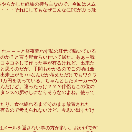
度やらかした経験の持ち主なので、今回はスム
・・・それにしてもなぜこんなにPCがぶっ飛
くれ～～～と昼夜問わず私の耳元で囁いている
いのか？と言う程食らい付いて居た。あぁ～我
にコネコネして作った事が有るけれど、出来た
だと思うのだが、手間もかかるのでこの頃は全
出来上がる♪♪♪なんだか考えただけでもワクワ
ら1万円を切っている。ちゃんとしたメーカーの
るんだけど。違ったっけ？？？伴侶もこの位の
？タンスの肥やしになりそうなのよね。使って
たり、食べ終わるまでそのまま放置された
が有るので考えられないけど、今思い出すだけ
はメールを返さない事の方が多い。おかげでPC