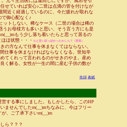
す。元々主治医には遠回しにですが、風邪を引
任せていれば安心♪二世は点滴の管を付けなが
週間近く経過しているのに、今だ疲れが取れな
ので御心配なく♪
ヒットしない。稀なケース（二世の場合は稀の
戸惑うお母様方も多いと思い、そう言う方にも是
(__)mもう少し落ち着いたらと思って居るの
とほほ状態・・・
ちと言い訳っぽかったかしら？（苦笑）
きの方なんて仕事を休まなくてはならない。
の間仕事を休まなければならなくなる。世知辛
辞めてくれって言われるのがせきのやま。産め
も良く解る。女性が一生の間に産む子供の数が
先頭
表紙
営する事にしました。もしかしたら、このHP
ませんでしたm(__)mちなみに、今はフリー
、ご了承下さいm(__)m
しら？？？