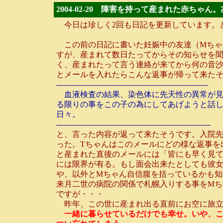
2004-02-20 障害を持って産まれた赤ち
今日は珍しく2回も日記を更新しています。
この前の日記に書いた妊娠中の友達（Mちゃ
すが、産まれて数日たってからその知らせを聞
く、産まれたって言う連絡が来てから何の音沙
とメールを入れたらこんな返事が帰って来た
-------------------------------------------------------------
血液検査の結果、染色体に先天性の異常が見
る限りの事をこの子の為にしてあげようと話
日々。
--------------------------------------------------------------
と、言った内容が返って来たそうです。入院
った。Tちゃんはこのメールにどの様な返事を
と産まれた直後のメールには「皆にも早く見て
には限界が有る。もし面会出来たとしても彼
や、以外とMちゃん自信腹を括っているかも
来月二世の病院の関係で札幌入りする事をM
ですが・・・
昨年、この世に産まれ出る直前にお空に旅立
一緒に暮らせているだけでも幸せ。いや、