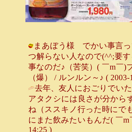
まあぼう様 でかい事言っ
つ解らない人なので(^^;
事なのだ♪（苦笑）( ￣m￣
（爆） / ルンルン～♪ ( 2003-11-
去年、友人におごりでい
アタクシには良さが分から
ね（ススキノ行った時にで
にまた飲みたいもんだ( ￣m
14:25 )