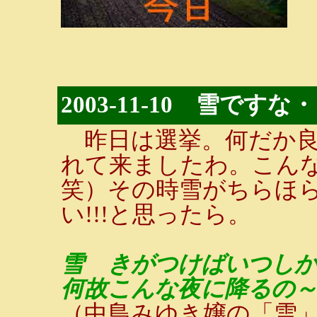
2003-11-10 雪で
昨日は選挙。何だか良
れて来ましたわ。こんな
笑）その時雪がちらほ
い!!!と思ったら。
雪 きがつけばいつし
何故こんな夜に降るの～
（中島みゆき嬢の「雪