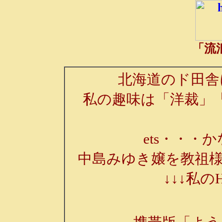
「流
北海道のド田舎
私の趣味は「洋裁」
ets・・・か
中島みゆき嬢を教祖様
↓↓↓私の