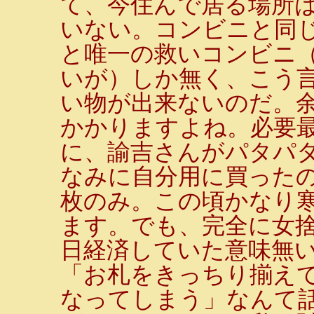
て、今住んで居る場所
いない。コンビニと同
と唯一の救いコンビニ（
いが）しか無く、こう
い物が出来ないのだ。
かかりますよね。必要
に、諭吉さんがパタパ
なみに自分用に買ったの
枚のみ。この頃かなり
ます。でも、完全に女捨
日経済していた意味無
「お札をきっちり揃え
なってしまう」なんて