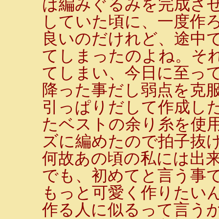
は編みぐるみを完成さ
していた頃に、一度作
良いのだけれど、途中
てしまったのよね。そ
てしまい、今日に至って
降った事だし弱点を克
引っぱりだして作成し
たベストの余り糸を使
ズに編めたので拍子抜
何故あの頃の私には出
でも、初めてと言う事
もっと可愛く作りたい
作る人に似るって言う