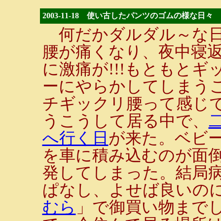
2003-11-18 使い古したパンツのゴムの様な日々
何だかダルダル～な日
腰が痛くなり、夜中寝
に激痛が!!!もともと
ーにやらかしてしまう
チギックリ腰って感じ
うこうして居る中で、
へ行く日
が来た。ベビ
を車に積み込むのが面
発してしまった。結局
ぱなし、よせば良いの
むら
」で御買い物まで