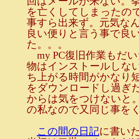
回はメールが来ない。
を亡くしてしまったの
事すら出来ず。元気な
良い便りと言う事で良
た。。。
my PC復旧作業もだ
物はインストールしな
ち上がる時間がかなり
をダウンロードし過ぎ
からは気をつけないと
の私なので又同じ事をくり
この間の日記
に書い