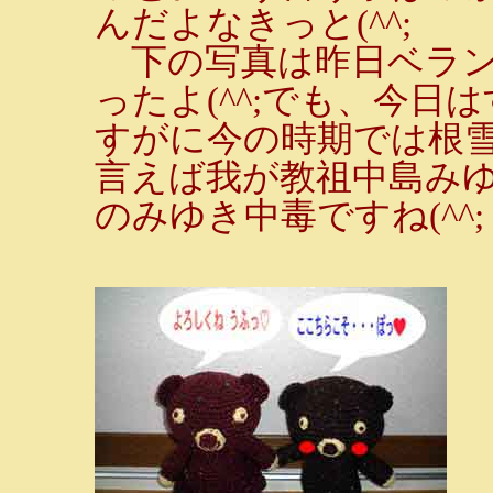
んだよなきっと(^^;
下の写真は昨日ベラン
ったよ(^^;でも、今
すがに今の時期では根雪
言えば我が教祖中島み
のみゆき中毒ですね(^^;