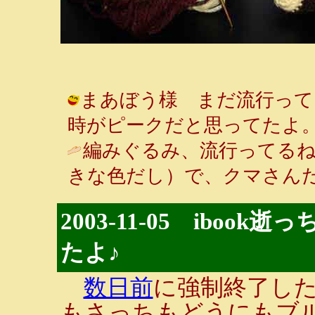
まあぼう様 まだ流行って
時がピークだと思ってたよ。 / ルンル
編みぐるみ、流行ってるね
きな色だし）で、クマさんだね / まあ
2003-11-05 ibo
たよ♪
数日前
に強制終了し
もさっちもどうにもブ