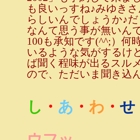
も良いっすね♪みゆき
らしいんでしょうか♪
なんて思う事が無いん
100も承知です(^^;
いるような気がするけ
ば聞く程味が出るスル
ので、ただいま聞き込
し
・
あ
・
わ
・
せ
ウフッ