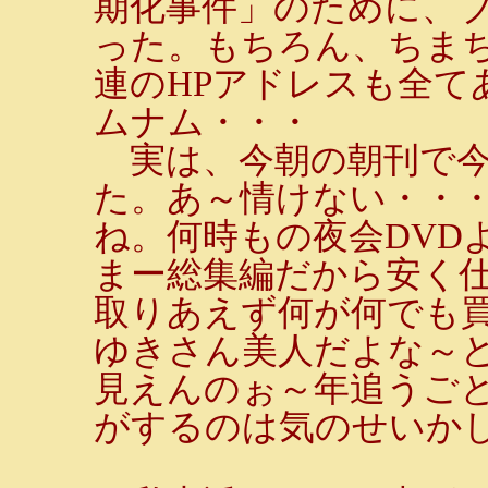
期化事件」のために、
った。もちろん、ちま
連のHPアドレスも全てあ
ムナム・・・
実は、今朝の朝刊で今
た。あ～情けない・・・D
ね。何時もの夜会DVD
まー総集編だから安く
取りあえず何が何でも買
ゆきさん美人だよな～ど
見えんのぉ～年追うご
がするのは気のせいか