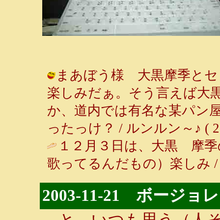
まあぼう様 大黒摩季とセ
楽しみだぁ。そう言えば大
か、道内では有名な某パン
ったっけ？ / ルンルン～♪ ( 2003-
１２月３日は、大黒 摩季
歌ってるんだもの）楽しみ 
2003-11-21 ボー
と、いつも思う（人そ