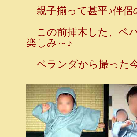
親子揃って甚平♪伴侶
この前挿木した、ペパ
楽しみ～♪
ベランダから撮った今