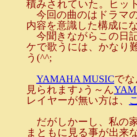
積みされていた。ヒッ
今回の曲のはドラマの
内容を意識した構成に
今聞きながらこの日記
ケで歌うには、かなり
う(^^;
YAMAHA MUSIC
でな
見られます♪う～ん
YAM
レイヤーが無い方は、
だがしかーし、私の家は
まともに見る事が出来ない