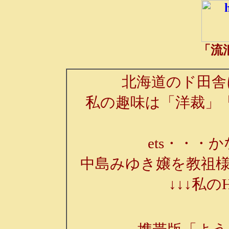
「流
北海道のド田舎
私の趣味は「洋裁」
ets・・・か
中島みゆき嬢を教祖様
↓↓↓私の