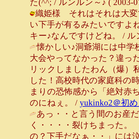
た(^^; / ルンルン～♪ ( 2003-07-
織姫様 それはそれは大変
い下手が有るみたいですよ
キー♪なんですけどね。 / ルンルン～♪
懐かしい♪洞爺湖には中学
大会やってなかった？違っ
リックしましたわん（爆）
した！高校時代の家庭科の
まりの恐怖感から「絶対赤
のにねぇ。 /
yukinko2＠
あっ・・と言う間のお産
く・・・・裂けちまった。
の？下手だなぁ・・」には泣