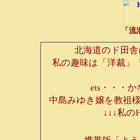
「流
北海道のド田舎
私の趣味は「洋裁」
ets・・・か
中島みゆき嬢を教祖様
↓↓↓私の