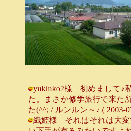
yukinko2様 初めまし
た。まさか修学旅行で来た
た(^^; / ルンルン～♪ ( 2003-07-
織姫様 それはそれは大変
い下手が有るみたいですよ