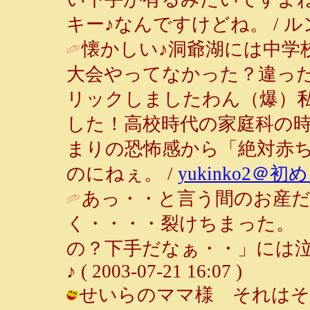
キー♪なんですけどね。 / ルンルン～♪
懐かしい♪洞爺湖には中学
大会やってなかった？違っ
リックしましたわん（爆）
した！高校時代の家庭科の
まりの恐怖感から「絶対赤
のにねぇ。 /
yukinko2＠
あっ・・と言う間のお産
く・・・・裂けちまった。
の？下手だなぁ・・」には泣
♪ ( 2003-07-21 16:07 )
せいらのママ様 それはそ