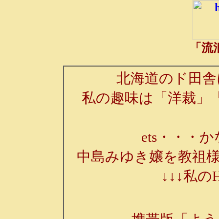
「流
北海道のド田舎
私の趣味は「洋裁」
ets・・・か
中島みゆき嬢を教祖様
↓↓↓私の