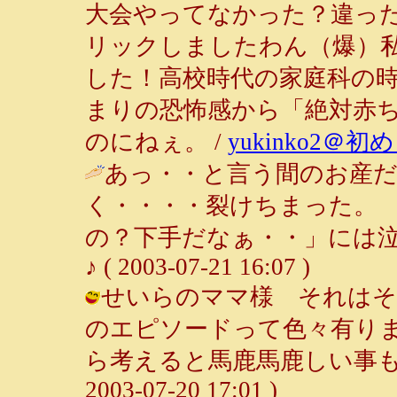
大会やってなかった？違っ
リックしましたわん（爆）
した！高校時代の家庭科の
まりの恐怖感から「絶対赤
のにねぇ。 /
yukinko2＠
あっ・・と言う間のお産
く・・・・裂けちまった。
の？下手だなぁ・・」には泣
♪ ( 2003-07-21 16:07 )
せいらのママ様 それはそ
のエピソードって色々有り
ら考えると馬鹿馬鹿しい事も多
2003-07-20 17:01 )