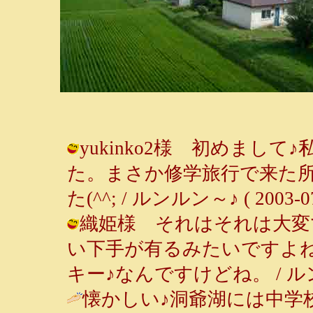
yukinko2様 初めまし
た。まさか修学旅行で来た
た(^^; / ルンルン～♪ ( 2003-07-
織姫様 それはそれは大変
い下手が有るみたいですよ
キー♪なんですけどね。 / ルンルン～♪
懐かしい♪洞爺湖には中学