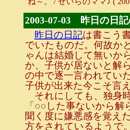
ね～。 / せいらのママ♪ ( 2003-0
2003-07-03 昨日の日
昨日の日記
は書こう
でいたものだ。何故かと
ゃんは結婚して無いか
か、子供が居ないと解ら
の中で逐一言われてい
子供が出来た今こそ言
それにしても、独身時
「○○した事ないから解
聞く度に嫌悪感を覚え
方をされているようで