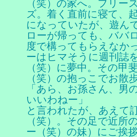
（笑）の家へ。フリー
ズ。着く直前に寝て、
になっていたが、遊ん
ローが帰っても、ババ
度で構ってもらえなか
ーはヒマそうに週刊誌
（笑）に夢中。その甲
（笑）の抱っこでお散
「あら、お孫さん、男
いいわねー」
と言われたが、あえて
（笑）。その足で近所
ー（笑）の妹）にご挨