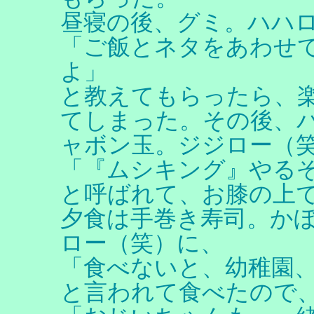
昼寝の後、グミ。ハハ
「ご飯とネタをあわせ
よ」
と教えてもらったら、
てしまった。その後、
ャボン玉。ジジロー（
「『ムシキング』やる
と呼ばれて、お膝の上
夕食は手巻き寿司。か
ロー（笑）に、
「食べないと、幼稚園
と言われて食べたので