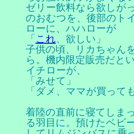
ゼリー飲料なら欲しが
のおむつを、後部のト
ローに、ハハローが
「
これ
、欲しい」
子供の頃、リカちゃん
ら。機内限定販売だと
イチローが、
「みせて」
「ダメ、ママが買って
着陸の直前に寝てしま
る羽目に。預けたベビ
してリムジンバスに乗