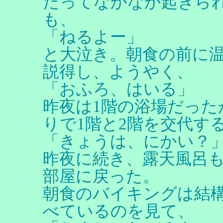
たってなかなか起きら
も、
「ねるよー」
と大泣き。朝食の前に
説得し、ようやく、
「おふろ、はいる」
昨夜は1階の浴場だった
りで1階と2階を交代す
「きょうは、にかい？
昨夜に続き、露天風呂
部屋に戻った。
朝食のバイキングは結
べているのを見て、