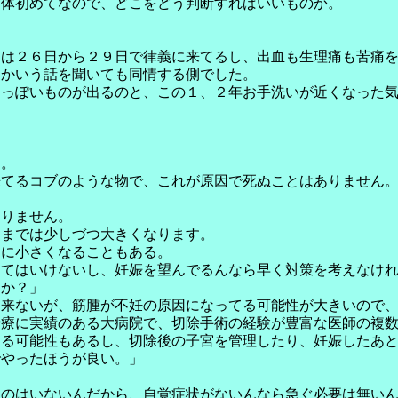
自体初めてなので、どこをどう判断すればいいものか。
期は２６日から２９日で律義に来てるし、出血も生理痛も苦痛
とかいう話を聞いても同情する側でした。
ーっぽいものが出るのと、この１、２年お手洗いが近くなった
た。
来てるコブのような物で、これが原因で死ぬことはありません
ありません。
期までは少しづつ大きくなります。
逆に小さくなることもある。
くてはいけないし、妊娠を望んでるんなら早く対策を考えなけ
すか？」
出来ないが、筋腫が不妊の原因になってる可能性が大きいので
治療に実績のある大病院で、切除手術の経験が豊富な医師の複
なる可能性もあるし、切除後の子宮を管理したり、妊娠したあ
でやったほうが良い。」
うのはいないんだから、自覚症状がないんなら急ぐ必要は無い