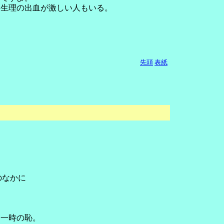
て生理の出血が激しい人もいる。
先頭
表紙
のなかに
は一時の恥。