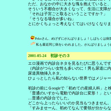
ただ、おなかの中に大きな塊を抱えていると
そういう不都合が大きくなって、生活に支障
「それは子宮ごと取るということですか？」
「そうなる場合が多いね」
とにかくちょっと考えなくてはいけなくなり
Pekoさん、めげずにがんばりましょ！しばらくは病気話が続き
私も最近同じ病をいわれました。がんばりましょうね
2001-05-24 初診その３
エロ漫画で内診台ネタを見るたびに思うんで
（内診がつらい女性も多いのに！男も尿道に
尿道異物挿入ネタ。
ひょっとしたら私の知らない世界ではメジャ
初診の前にＧoogleで「初めての産婦人科」
「普通のいすから電動で内診台に変形！」と
…普通の内診台でした。
どこから上ったらいいのか見当もつきません
「すみませーん、初めてなんで要領が分から