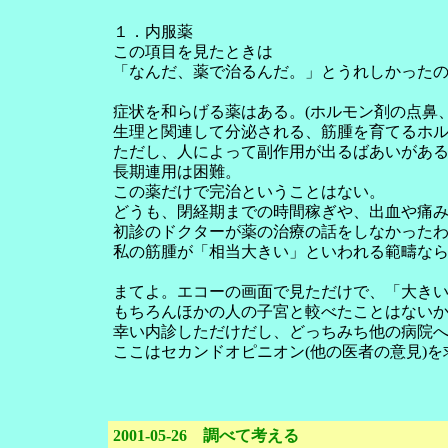
１．内服薬
この項目を見たときは
「なんだ、薬で治るんだ。」とうれしかった
症状を和らげる薬はある。(ホルモン剤の点鼻
生理と関連して分泌される、筋腫を育てるホ
ただし、人によって副作用が出るばあいがあ
長期連用は困難。
この薬だけで完治ということはない。
どうも、閉経期までの時間稼ぎや、出血や痛
初診のドクターが薬の治療の話をしなかった
私の筋腫が「相当大きい」といわれる範疇な
まてよ。エコーの画面で見ただけで、「大き
もちろんほかの人の子宮と較べたことはない
幸い内診しただけだし、どっちみち他の病院
ここはセカンドオピニオン(他の医者の意見)
2001-05-26 調べて考える