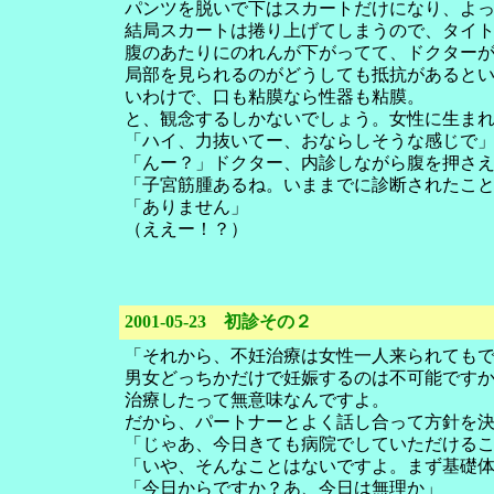
パンツを脱いで下はスカートだけになり、よ
結局スカートは捲り上げてしまうので、タイ
腹のあたりにのれんが下がってて、ドクター
局部を見られるのがどうしても抵抗があると
いわけで、口も粘膜なら性器も粘膜。
と、観念するしかないでしょう。女性に生ま
「ハイ、力抜いてー、おならしそうな感じで
「んー？」ドクター、内診しながら腹を押さ
「子宮筋腫あるね。いままでに診断されたこ
「ありません」
（ええー！？）
2001-05-23 初診その２
「それから、不妊治療は女性一人来られても
男女どっちかだけで妊娠するのは不可能です
治療したって無意味なんですよ。
だから、パートナーとよく話し合って方針を
「じゃあ、今日きても病院でしていただける
「いや、そんなことはないですよ。まず基礎
「今日からですか？あ、今日は無理か」