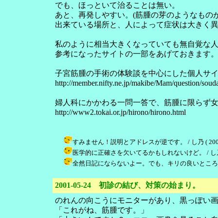
でも、ほっといて治ることは無い。
あと、再発しやすい。(筋腫の芽のようなもの
出来ている場所と、人によって症状は大きく
私のように相当大きくなっていても無自覚な
参考になったサイトの一部をあげておきます
子宮筋腫の手術の体験談を中心にした個人サ
http://member.nifty.ne.jp/makibe/Mam/question/soud
婦人科にかかわる一問一答で、筋腫に限らず
http://www2.tokai.or.jp/hirono/hirono.html
すみません！説明とアドレスが逆です。 / し乃 ( 2001-05-
医学的に正確さを欠いてるかもしれないけど。 / し乃 ( 2001
全然日記にならないよー。でも、キリの良いところまで書いてしま
2001-05-24 初診の結び、対策の始まり。
のれんの向こうにモニターがあり、黒っぽい
「これがね、筋腫です。」