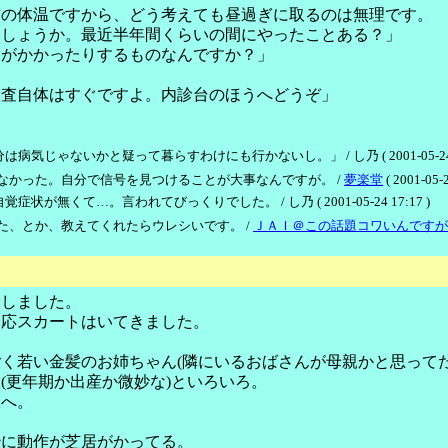
前の体温ですから、どう考えても昼過ぎに取るのは無理です。
ましょうか。最近半年間くらいの間にやったことある？」
間がかかったりするものなんですか？」
検査自体はすぐですよ。内診台のほうへどうぞ」
ないかと疑って暮らすわけにも行かないし。」 / し乃 ( 2001-05-24 22
なかった。自分で信号を見つけることが大事なんですが。 /
夢楽堂
( 2001-05-2
くて…。言われてびっくりでした。 / し乃 ( 2001-05-24 17:17 )
た、とか、教えてくれたらウレシいです。 /
ＪＡＩ＠この話題コワいんですが
診しました。
一応スカートはいてきました。
）
く若い金髪のお姉ちゃん(隣にいるおばさんが母親かと思って
(更年期か出産か微妙な)といろいろ。
室へ。
妙に動作が芝居がかってる。