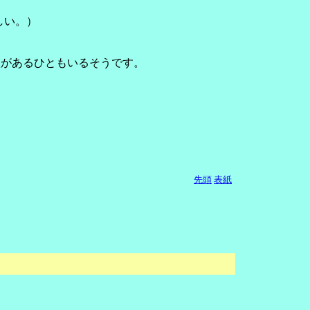
しい。）
状があるひともいるそうです。
先頭
表紙