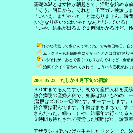
基礎体温とは女性が朝起きて、活動を始める
「そう。明日から。それと、子宮ガン検診し
「いいえ、まだやったことはありません。時
(いきなり痛いのはいやだなあと思っている）
「いや、結果が出るまで１週間かかるけど、
静かな病気って多いんですよね。でも毎日毎日、自分は病気じゃ
ムラクド～も肝臓疾患にかかったときは自覚症状が
いやそれが、あとで書くつもりなんですけど、全然自覚症状が無
治療イタイ？言われてみれば、こういう症状があっ
2001-05-23 たしか４月下旬の初診
３０すぎてるんですが、初めて産婦人科を受
総合病院の産婦人科で、知識は無いものの、
(普段はズボン一辺倒です。すーすーします。
待合室は混んでます。年齢はまちまちで、すご
さんだった。細っ！）や、結構年の行ってる人
２時間も待たされて疲労した頃呼ばれ、診察
アザラシっぽいひげを生やしたドクターで、