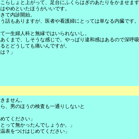
っこらしょと上がって、足台にふくらはぎのあたりをかませま
トはやめといたほうがいいです。
がきて内診開始。
いう話もありますが、医者や看護婦にとっては単なる内臓です
れて一生婦人科と無縁ではいられないし。
」あくまで、しそうな感じで。やっぱり違和感はあるので深呼
えるとどうしても痛いんですが。
とは？」
できません。
から、男のほうの検査も一通りしないと
決めてください」
ことって無かったんでしょうか。」
体温表をつけはじめてください」