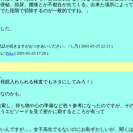
、便秘、頻尿、腰痛とか不都合が出てくる。出来た場所によっ
がでた段階で切除するのが一般的ですね。」
ました。
ますがおつきあいください。 / し乃 ( 2001-05-25 22:11 )
 /
Peko
( 2001-05-25 17:28 )
す。
内視鏡入れられる検査でもネタにしてみろ！）
ーなのかも。
と検索し、持ち物や心の準備など色々参考になったのですが、そ
いうエピソードを見て密かに期するところが有って
。
ないんですが…」女子高生でもないのにお恥ずかしいが、聞く