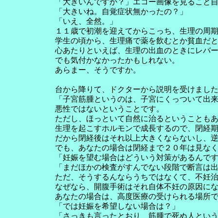
「大きいんですか？」エコー画像を見ること
「大きいね。自覚症状無かったの？」
「いえ、全然。」
１１歳で初潮を迎えてからこっち、生理の周
学生の頃から、生理痛で薬を飲むとか貧血だ
心あたりといえば、生理の出血のときにレバ
でも気付かなかったかもしれない。
あらまー、そうですか。
台から降りて、ドクターから説明を受けまし
「子宮筋腫というのは、子宮にくっついて出
悪性ではないということです。
ただし、ほっといて自然に治るということも
生理を起こすホルモンで成長するので、閉経
だから閉経後はそれ以上大きくならないし、
でも、あなたの場合は閉経まで２０年は見な
「妊娠を望む場合はどういう対策があるんで
「まだほかの検査がすんでない段階で断言は
ただ、そうするんならうちではなくて、不妊
なぜなら、開腹手術はそれ自体不妊の原因に
あなたの場合は、高度医療の受けられる場所
「では妊娠を希望しない場合は？」
「さっきも言ったとおり、筋腫で死ぬ人とい