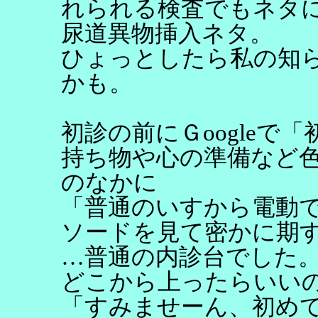
れられる検査でもネタ
尿道異物挿入ネタ。
ひょっとしたら私の知
かも。
初診の前にＧoogleで
持ち物や心の準備など
のなかに
「普通のいすから電動
ソードを見て密かに期
…普通の内診台でした
どこから上ったらいい
「すみませーん、初め