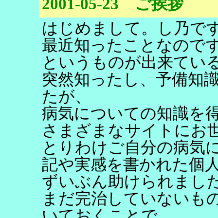
2001-05-23 ご挨拶
はじめまして。し乃で
最近知ったことなので
というものが出来てい
突然知ったし、予備知
たが、
病気についての知識を
さまざまなサイトにお
とりわけご自分の病気に
記や実感を書かれた個
ずいぶん助けられまし
まだ完治していないも
いておくことで、