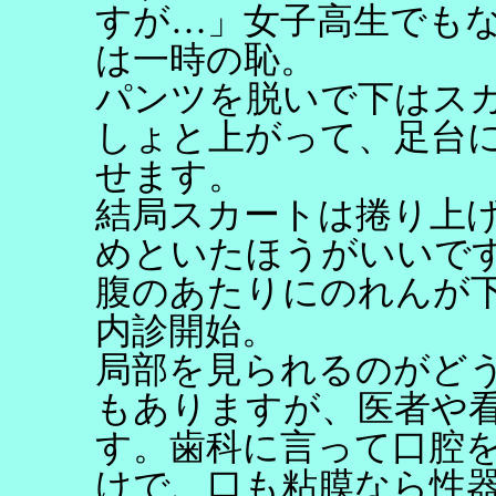
すが…」女子高生でも
は一時の恥。
パンツを脱いで下はス
しょと上がって、足台
せます。
結局スカートは捲り上
めといたほうがいいで
腹のあたりにのれんが
内診開始。
局部を見られるのがど
もありますが、医者や
す。歯科に言って口腔
けで、口も粘膜なら性