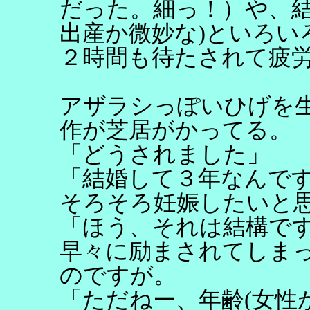
だった。細っ！）や、結
出産か微妙な)といろい
２時間も待たされて疲
アザラシっぽいひげを
作が芝居がかってる。
「どうされました」
「結婚して３年なんで
そろそろ妊娠したいと
「ほう、それは結構で
早々に励まされてしま
のですが。
「ただねー、年齢(女性