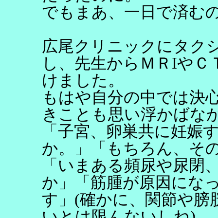
でもまあ、一日で済む
広尾クリニックにタク
し、先生からＭＲIやＣ
けました。
もはや自分の中では決
きことも思い浮かばな
「子宮、卵巣共に妊娠
か。」「もちろん、そ
「いまある頻尿や尿閉
か」「筋腫が原因にな
す」(確かに、関節や膀
いとは限んないしね)