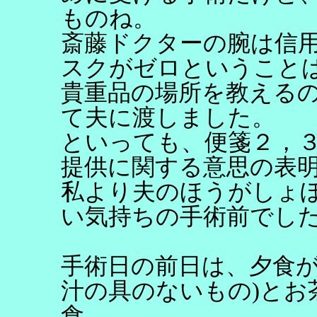
ものね。
斎藤ドクターの腕は信
スクがゼロということ
貴重品の場所を教える
て夫に渡しました。
といっても、便箋２，
提供に関する意思の表
私より夫のほうがしょ
い気持ちの手術前でし
手術日の前日は、夕食が
汁の具のないもの)とお
食。