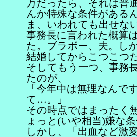
万だったら、それは普
んか特殊な条件がある
ま、いわれても出せな
事務長に言われた概算
た。ブラボー、夫。し
結婚してからこつこつ
そしてもう一つ、事務
たのが、
「今年中は無理なんで
て…。」
その時点ではまったく
ょっと(いや相当)嫌な
しかし、「出血など激