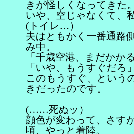
きが怪しくなってきた
いや、空じゃなくて、
(トイレ…）
夫はともかく一番通路
み中。
「千歳空港、まだかか
「いや、もうすぐだろ
このもうすぐ、という
きだったのです。
(……死ぬッ）
顔色が変わって、さす
頃、やっと着陸。