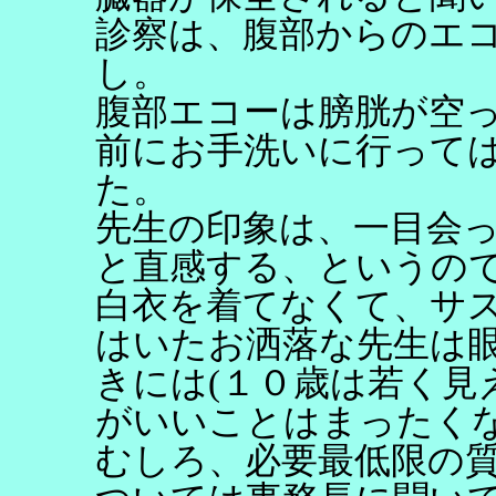
診察は、腹部からのエ
し。
腹部エコーは膀胱が空
前にお手洗いに行って
た。
先生の印象は、一目会
と直感する、というの
白衣を着てなくて、サ
はいたお洒落な先生は
きには(１０歳は若く見
がいいことはまったく
むしろ、必要最低限の