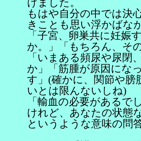
けました。
もはや自分の中では決
きことも思い浮かばな
「子宮、卵巣共に妊娠
か。」「もちろん、そ
「いまある頻尿や尿閉
か」「筋腫が原因にな
す」(確かに、関節や膀
いとは限んないしね)
「輸血の必要があるで
けれど、あなたの状態
というような意味の問