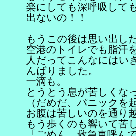
楽にしても深呼吸して
出ないの！！
もうこの後は思い出し
空港のトイレでも脂汗
人だってこんなにはい
んばりました。
一滴も。
とうとう息が苦しくな
（だめだ、パニックを
お腹は苦しいのを通り
もう歩くのも響いて苦
「ごめん、救急車呼ん