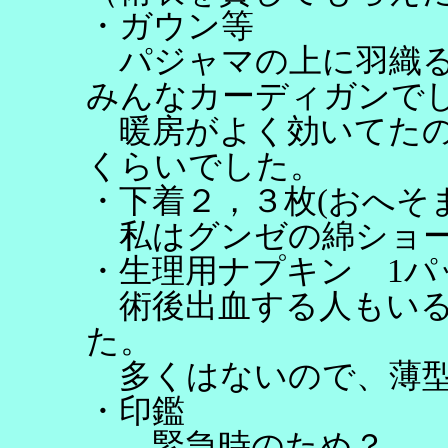
・ガウン等
パジャマの上に羽織る
みんなカーディガンで
暖房がよく効いてたの
くらいでした。
・下着２，３枚(おへそ
私はグンゼの綿ショー
・生理用ナプキン 1パ
術後出血する人もいる
た。
多くはないので、薄型
・印鑑
…緊急時のため？