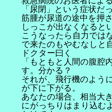
救急病院のお医者によ
「尿閉」という症状だ
筋腫が尿道の途中を押
しっこが出なくなると
こうなったら自力では
で来たのもやむなしと
ドクター曰く
「もともと人間の腹腔
す。分かる？
それが、飛行機のよう
が下に下がる。
あなたの場合、相当大
にがっちりはまり込む