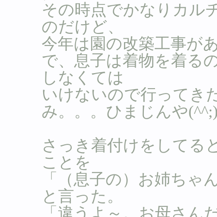
その時点でかなりカル
のだけど、
今年は園の改築工事が
で、息子は着物を着る
しなくては
いけないので行ってき
み。。。ひまじんや(^^;
さっき着付けをしてる
ことを
「（息子の）お姉ちゃ
と言った。
「違うよ～。お母さん