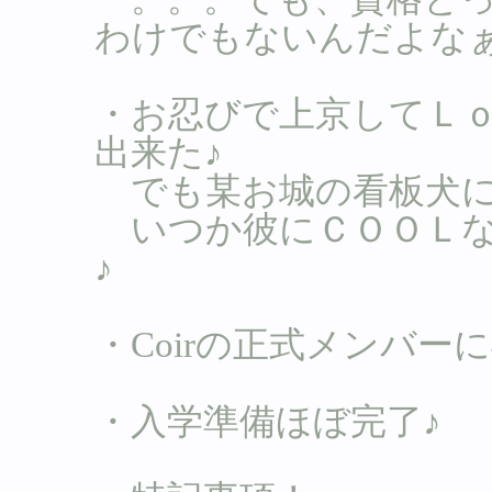
わけでもないんだよな
・お忍びで上京してＬｏ
出来た♪
でも某お城の看板犬には
いつか彼にＣＯＯＬな
♪
・Coirの正式メンバーに
・入学準備ほぼ完了♪