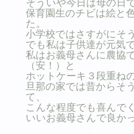
そういや今日は母の日であ
保育園生のチビは絵と
た。
小学校ではさすがにそ
でも私は子供達が元気
私はお義母さんに農協
（安！）と
ホットケーキ３段重ねのイ
旦那の家では昔からそ
て、
こんな程度でも喜んで
いいお義母さんで良かっ