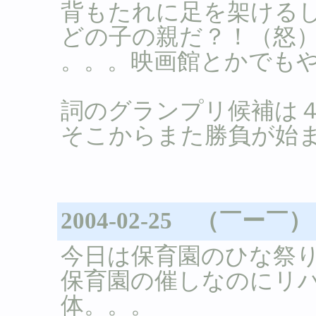
背もたれに足を架ける
どの子の親だ？！（怒
。。。映画館とかでも
詞のグランプリ候補は
そこからまた勝負が始
2004-02-25 （￣ー￣）
今日は保育園のひな祭
保育園の催しなのにリ
体。。。