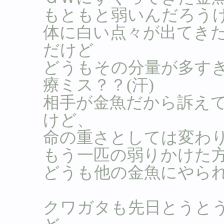
もともと弱いんだろうけ
体に白い点々が出てき
だけど
どうもその分量が多す
療ミス？？(汗)
相手が金魚だから訴え
けど、
命の重さとしては変わ
もう一匹の弱りかけた
どうも他の金魚にやら
クワガタも先日とうと