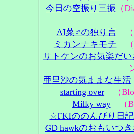
今日の空振り三振
（D
ΛΙ菜♂の独り言
（D
ミカンナキモチ
（D
サトケンのお気楽だい
亜里沙の気ままな生活
starting over
（Blo
Milky way
（Bl
☆FKIののんびり日
GD hawkのおもいつ