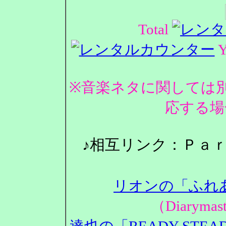
Total
Y
※音楽ネタに関しては
応する場
♪相互リンク：Ｐａ
リオンの「ふれ
（Diarym
達也の「READY STEA