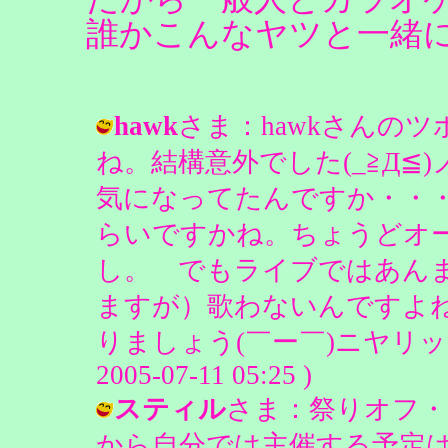
誰かこんなヤツと一緒
hawk
さま：hawkさんのツボは「
ね。結構意外でした(_≧Д≦
気になってたんですか・・
らいですかね。ちょうどオ
し。 でもライブではあん
ますが）歌わないんですよね
りましょう(￣ー￣)ニヤリッ / 
2005-07-11 05:25 )
スティル
さま：祭りオフ・
から自分では主催する予定