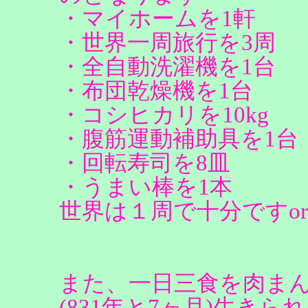
・マイホームを1軒
・世界一周旅行を3周
・全自動洗濯機を1台
・布団乾燥機を1台
・コシヒカリを10kg
・腹筋運動補助具を1台
・回転寿司を8皿
・うまい棒を1本
世界は１周で十分ですor
また、一日三食を肉まんだ
(831年と7ヶ月)生きら