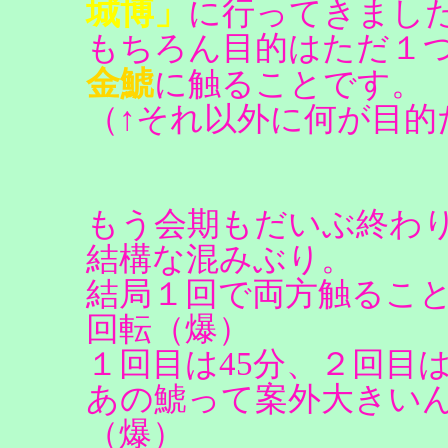
城博」
に行ってきまし
もちろん目的はただ１
金鯱
に触ることです。
（↑それ以外に何が目的
もう会期もだいぶ終わ
結構な混みぶり。
結局１回で両方触るこ
回転（爆）
１回目は45分、２回目
あの鯱って案外大きい
（爆）