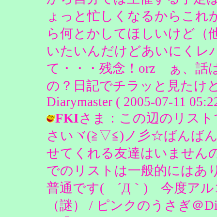
ょっと忙しくなるからこれ
ら何とかしてほしいけど（
いたいんだけどあいにくレ
て・・・残念！orz ぁ、
の？日記でチラッと見たけど
Diarymaster ( 2005-07-11 05:22
FKI
さま：この辺のリスト
さいヾ(≧▽≦)ノ彡☆ばんば
せてくれる友達はいません
でのリストは一般的にはあ
普通です( ´Д｀) 今度
（謎） / ピンクのうさぎ＠Diarymast