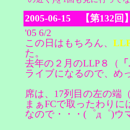
2005-06-15 【第1
'05 6/2
この日はもちろん、
LL
た。
去年の２月のLLP８（
「
ライブになるので、め
席は、17列目の左の端
まぁFCで取ったわりに
なので・・・(゜д゜)ウ