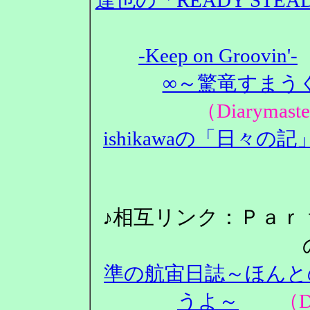
-Keep on Groovin'-
∞～驚竜すまうぐ
（Diarym
ishikawaの「日々の記
♪相互リンク：Ｐａｒ
準の航宙日誌～ほんと
うよ～
（Dia