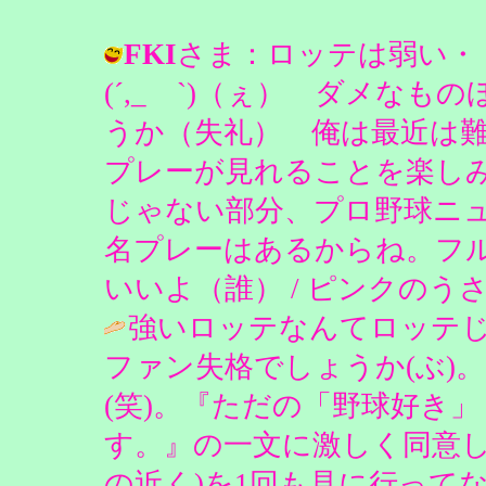
FKI
さま：ロッテは弱い・
(´,_ゝ`)（ぇ） ダメな
うか（失礼） 俺は最近は
プレーが見れることを楽し
じゃない部分、プロ野球ニ
名プレーはあるからね。フ
いいよ（誰） / ピンクのうさぎ＠Diar
強いロッテなんてロッテ
ファン失格でしょうか(ぶ)
(笑)。『ただの「野球好き
す。』の一文に激しく同意し
の近く)を1回も見に行ってない私(氏ね)