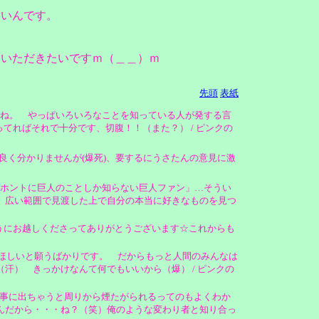
ないんです。
えいただきたいですｍ（＿＿）ｍ
先頭
表紙
ね。 やっぱいろいろなことを知っている人が発する言
てればそれで十分です、切腹！！（また？） / ピンクの
良く分かりませんが(爆死)、要するにうさたんの意見に激
。「ホントに巨人のことしか知らない巨人ファン」…そうい
、広い範囲で見渡した上で自分の本当に好きなものを見つ
うにお越しくださってありがとうございます☆これからも
ほしいと願うばかりです。 だからもっと人間のみんなは
） きっかけなんて何でもいいから（爆） / ピンクの
事に出ちゃうと周りから煙たがられるってのもよくわか
んだから・・・ね？（笑）俺のような変わり者と知り合っ