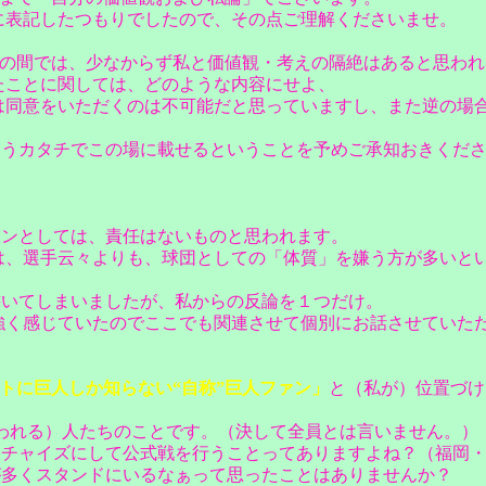
表記したつもりでしたので、その点ご理解くださいませ。
との間では、少なからず私と価値観・考えの隔絶はあると思われ
ことに関しては、どのような内容にせよ、
同意をいただくのは不可能だと思っていますし、また逆の場
うカタチでこの場に載せるということを予めご承知おきくだ
インとしては、責任はないものと思われます。
、選手云々よりも、球団としての「体質」を嫌う方が多いと
書いてしまいましたが、私からの反論を１つだけ。
く感じていたのでここでも関連させて個別にお話させていた
トに巨人しか知らない“自称”巨人ファン」
と（私が）位置づけ
われる）人たちのことです。（決して全員とは言いません。）
ンチャイズにして公式戦を行うことってありますよね？（福岡
が多くスタンドにいるなぁって思ったことはありませんか？