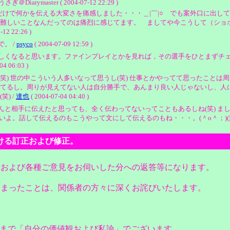
master ( 2004-07-12 22:29 )
けで何かを伝える大変さを痛感しました・・・＿|￣|○ でも案外口に出し
難しいことなんだってのは痛烈に感じてます。 ましてや今こうして（ショ
 22:26 )
。 /
psyco
( 2004-07-09 12:59 )
しくなると思います。ファインプレイとかを見れば，その選手をひとまずチ
06:03 )
笑) 世の中こういう人多いなって思うし(笑) 仕事とかやってて思ったこと
てるし。周りが見えてない人は自分勝手で、あんまり良い人じゃないし、人に
) /
達也
( 2004-07-04 04:40 )
んと相手に伝えたと思っても、全く伝わってないってこともあるしね(笑) ま
いよ。話して伝えるのもこうやって文にして伝えるのもね・・・。(＾o＾；)(汗
日記における訂正および修正。
分および各種ご意見をお伺いした分への返答等になります。
しまったことは、関係者の方々に深くお詫びいたします。
くまで「自分の価値観および私論」でございます。