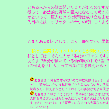
とある人からの話に聞いたことがあるのです
従って、必然的に野球＝巨人になるって考え
かといって、巨人だけでは野球は成り立ちま
先日の近鉄・オリックスの合併の時にこのよ
☆またある例えとして、ごく一部ですが、里
「私は、里菜りん（ａｉｋｏ）しか聞かない
私としては、そんな人が「私は○○ファンです
あくまで自分が描いている価値観の中での話
↑の例えを「巨人」って言葉に置き換えたら・
あき
さま：俺も文才がないので字数制限（ぉぃ） 
ｗ） 確かにこういう私評モノだとみんなもいろいろ意
読者さんに伝えようとしてくれるその姿勢が何より俺はうれしいんだか
あき
さま：確かにそうだね。基本自分も同じ考えに
人間も考え方とか好みとか人によって違うのは当たり前
す（笑）でもたまには「寛容」になるのも大事なんだよね。アタ
07-12 22:18 )