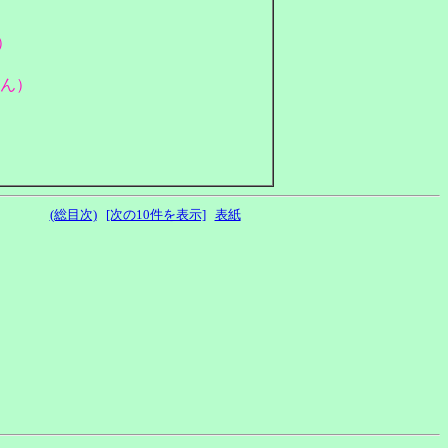
）
さん）
(総目次)
[次の10件を表示]
表紙