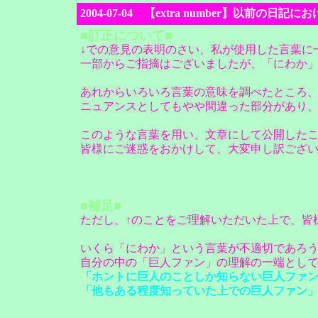
2004-07-04 【extra number】以前
■訂正について■
↓での意見の表明のさい、私が使用した言葉に
一部からご指摘はございましたが、「にわか
あれからいろいろ言葉の意味を調べたところ
ニュアンスとしてもやや間違った部分があり
このような言葉を用い、文章にして公開した
皆様にご迷惑をおかけして、大変申し訳ござ
■補足■
ただし、↑のことをご理解いただいた上で、皆
いくら「にわか」という言葉が不適切であろ
自分の中の「巨人ファン」の理解の一端とし
「ホントに巨人のことしか知らない巨人ファ
「他もある程度知っていた上での巨人ファン