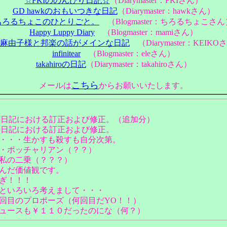
☆FKIののんびり日記☆
（Diarymaster：FKIさん）
GD hawkのおもいつきな日記
（Diarymaster：hawkさん）
ちろるちょこのひとりごと。
（Blogmaster：ちろるちょこさん
Happy Luppy Diary
（Blogmaster：mamiさん）
麻由子様と邦楽の話がメインな日記
（Diarymaster：KEIKO
infinitear
（Blogmaster：eleさん）
takahiroの日記
（Diarymaster：takahiroさん）
こちら
メールは
からお願いいたします。
r】以前の日記における訂正および修正。（追加分）
】以前の日記における訂正および修正。
・・・生かすも殺すも自分次第。
・ポッチャリアン（？？）
私の二乗（？？？）
んだ価値観です。
ぎ！！！
といろいろ考えまして・・・
回目のプロポーズ（何回目だYO！！）
ュースも￥１１０だったのにな（何？）