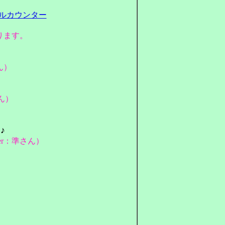
ります。
ん）
さん）
♪
ter：準さん）