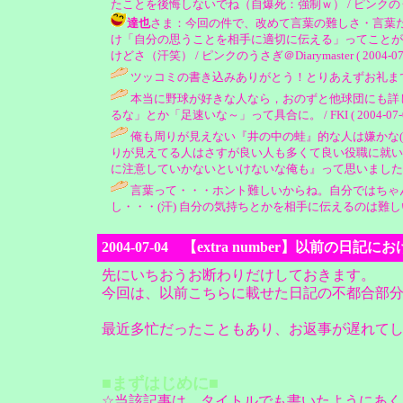
たことを後悔しないでね（自爆死：強制ｗ） / ピンクのうさぎ＠Diary
達也
さま：今回の件で、改めて言葉の難しさ・言葉だ
け「自分の思うことを相手に適切に伝える」ってことが
けどさ（汗笑） / ピンクのうさぎ＠Diarymaster ( 2004-07-12
ツッコミの書き込みありがとう！とりあえずお礼まで
本当に野球が好きな人なら，おのずと他球団にも詳
るな」とか「足速いな～」って具合に。 / FKI ( 2004-07-04 
俺も周りが見えない『井の中の蛙』的な人は嫌かな(
りが見えてる人はさすが良い人も多くて良い役職に就い
に注意していかないといけないな俺も』って思いました(笑
言葉って・・・ホント難しいからね。自分ではちゃ
し・・・(汗) 自分の気持ちとかを相手に伝えるのは難し
2004-07-04 【extra number】以前の
先にいちおうお断わりだけしておきます。
今回は、以前こちらに載せた日記の不都合部
最近多忙だったこともあり、お返事が遅れて
■まずはじめに■
☆当該記事は、タイトルでも書いたようにあ