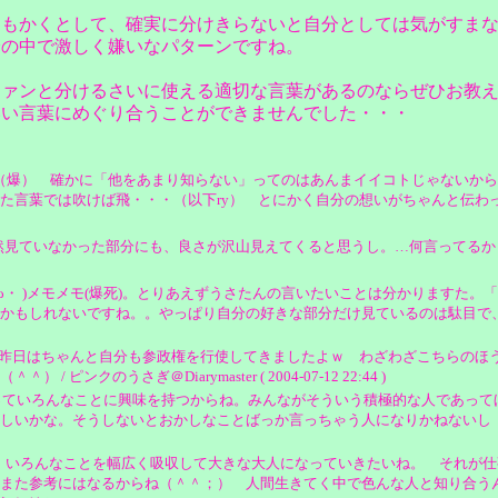
ともかくとして、確実に分けきらないと自分としては気がすま
分の中で激しく嫌いなパターンですね。
ファンと分けるさいに使える適切な言葉があるのならぜひお教
いい言葉にめぐり合うことができませんでした・・・
（爆） 確かに「他をあまり知らない」ってのはあんまイイコトじゃないから
言葉では吹けば飛・・・（以下ry） とにかく自分の想いがちゃんと伝わっ
然見ていなかった部分にも、良さが沢山見えてくると思うし。…何言ってるか
ω・ )メモメモ(爆死)。とりあえずうさたんの言いたいことは分かりますた
かもしれないですね。。やっぱり自分の好きな部分だけ見ているのは駄目で
昨日はちゃんと自分も参政権を行使してきましたよｗ わざわざこちらのほ
クのうさぎ＠Diarymaster ( 2004-07-12 22:44 )
っていろんなことに興味を持つからね。みんながそういう積極的な人であって
しいかな。そうしないとおかしなことばっか言っちゃう人になりかねないし（汗
。いろんなことを幅広く吸収して大きな大人になっていきたいね。 それが仕
また参考にはなるからね（＾＾；） 人間生きてく中で色んな人と知り合う