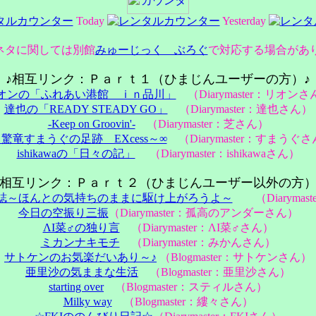
Today
Yesterday
ネタに関しては別館
みゅーじっく ぶろぐ
で対応する場合があ
♪相互リンク：Ｐａｒｔ１（ひまじんユーザーの方）♪
オンの「ふれあい港館 ｉｎ品川」
（Diarymaster：リオンさ
達也の「READY STEADY GO」
（Diarymaster：達也さん）
-Keep on Groovin'-
（Diarymaster：芝さん）
～驚竜すまうぐの足跡 EXcess～∞
（Diarymaster：すまうぐ
ishikawaの「日々の記」
（Diarymaster：ishikawaさん）
♪相互リンク：Ｐａｒｔ２（ひまじんユーザー以外の方）
誌～ほんとの気持ちのままに駆け上がろうよ～
（Diarymas
今日の空振り三振
（Diarymaster：孤高のアンダーさん）
ΛΙ菜♂の独り言
（Diarymaster：ΛΙ菜♂さん）
ミカンナキモチ
（Diarymaster：みかんさん）
サトケンのお気楽だいあり～♪
（Blogmaster：サトケンさん）
亜里沙の気ままな生活
（Blogmaster：亜里沙さん）
starting over
（Blogmaster：スティルさん）
Milky way
（Blogmaster：縷々さん）