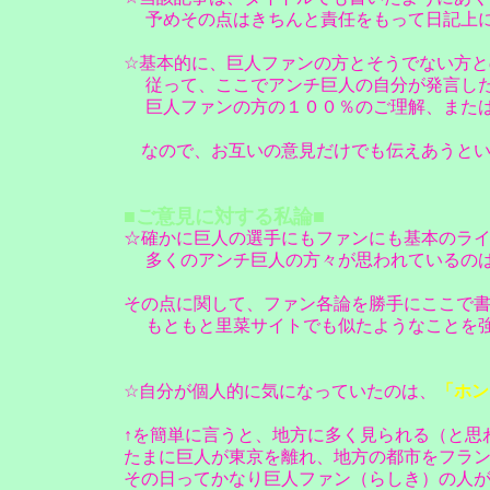
予めその点はきちんと責任をもって日記上に
☆基本的に、巨人ファンの方とそうでない方
従って、ここでアンチ巨人の自分が発言した
巨人ファンの方の１００％のご理解、または
なので、お互いの意見だけでも伝えあうとい
■ご意見に対する私論■
☆確かに巨人の選手にもファンにも基本のラ
多くのアンチ巨人の方々が思われているのは
その点に関して、ファン各論を勝手にここで
もともと里菜サイトでも似たようなことを強
☆自分が個人的に気になっていたのは、
「ホン
↑を簡単に言うと、地方に多く見られる（と思
たまに巨人が東京を離れ、地方の都市をフラ
その日ってかなり巨人ファン（らしき）の人