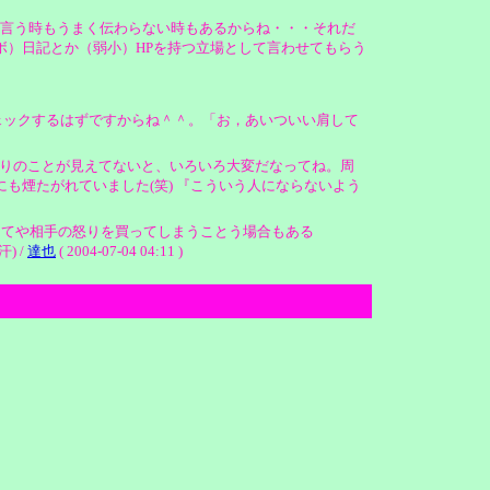
て言う時もうまく伝わらない時もあるからね・・・それだ
ボ）日記とか（弱小）HPを持つ立場として言わせてもらう
ェックするはずですからね＾＾。「お，あいついい肩して
は周りのことが見えてないと、いろいろ大変だなってね。周
も煙たがれていました(笑) 『こういう人にならないよう
してや相手の怒りを買ってしまうことう場合もある
) /
達也
( 2004-07-04 04:11 )