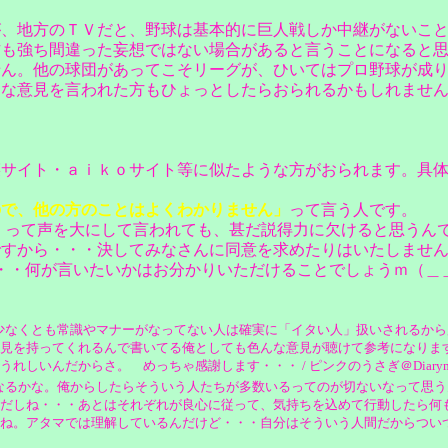
が、地方のＴＶだと、野球は基本的に巨人戦しか中継がないこ
方も強ち間違った妄想ではない場合があると言うことになると
せん。他の球団があってこそリーグが、ひいてはプロ野球が成
うな意見を言われた方もひょっとしたらおられるかもしれませ
菜サイト・ａｉｋｏサイト等に似たような方がおられます。具
ので、他の方のことはよくわかりません」
って言う人です。
」って声を大にして言われても、甚だ説得力に欠けると思うん
ですから・・・決してみなさんに同意を求めたりはいたしませ
・・何が言いたいかはお分かりいただけることでしょうｍ（＿
少なくとも常識やマナーがなってない人は確実に「イタい人」扱いされるから
見を持ってくれるんで書いてる俺としても色んな意見が聴けて参考になりま
らさ。 めっちゃ感謝します・・・ / ピンクのうさぎ＠Diarymaster ( 200
なるかな。俺からしたらそういう人たちが多数いるってのが切ないなって思
だしね・・・あとはそれぞれが良心に従って、気持ちを込めて行動したら何
マでは理解しているんだけど・・・自分はそういう人間だからついつい・・・＿|￣|○ 