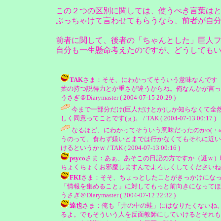
この２つの区別に関しては、使うべき言葉は
ぶっちゃけて言わせてもらうなら、前者が自
前者に関して、後者の「ちゃんとした」巨人
自分も一生懸命考えたのですが、どうしても
TAK
さま：そそ、にわかってそういう意味なんです
葉の持つ説得力とか重さが違うからね。俺なんかが言った
うさぎ＠Diarymaster ( 2004-07-15 20:29 )
今まで一部分だけ(巨人だけとか)しか知らなくて全
しく同意ってことです(ぇ)。 / TAK ( 2004-07-13 00:17 )
なるほど、にわかってそういう意味だったのかφ(・
うのって、食わず嫌いとまでは行かなくてもそれに近い
けるというかｗ / TAK ( 2004-07-13 00:16 )
psyco
さま：あぁ、あそこの日記の方ですか（謎ｗ）
ちょくちょくお邪魔しますんでよろしくしてくださいね（＾＾） / ピン
FKI
さま：そそ、ちょっとしたことがきっかけにな
「情報を集めること」に対してもっと前向きになってほ
うさぎ＠Diarymaster ( 2004-07-12 22:32 )
達也
さま：俺も「井の中の蛙」にはなりたくないね
るよ。でもそういう人を反面教師にしていけるとそれも