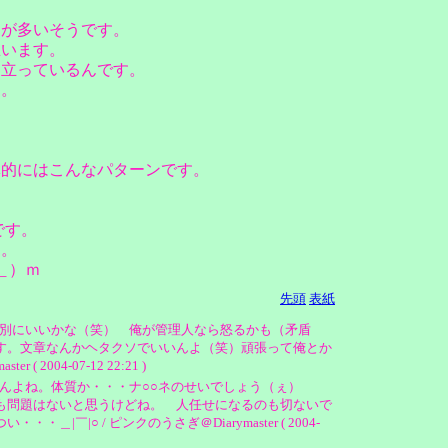
とが多いそうです。
思います。
り立っているんです。
ん。
体的にはこんなパターンです。
です。
ん。
＿）ｍ
先頭
表紙
別にいいかな（笑） 俺が管理人なら怒るかも（矛盾
す。文章なんかヘタクソでいいんよ（笑）頑張って俺とか
4-07-12 22:21 )
うんよね。体質か・・・ナ○○ネのせいでしょう（ぇ）
も問題はないと思うけどね。 人任せになるのも切ないで
/ ピンクのうさぎ＠Diarymaster ( 2004-