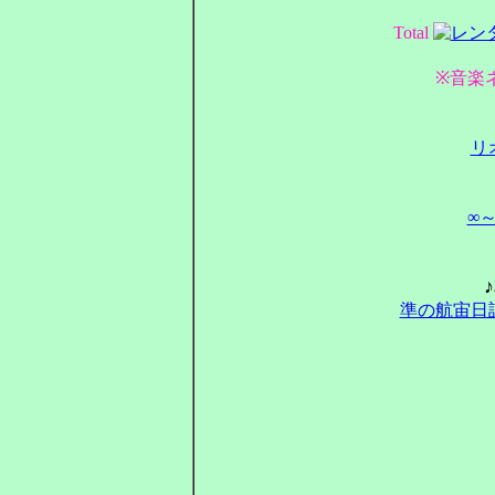
Total
※音楽
リ
∞
準の航宙日