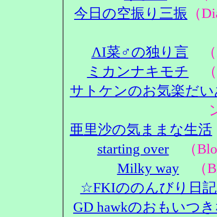
今日の空振り三振
（D
ΛΙ菜♂の独り言
（D
ミカンナキモチ
（D
サトケンのお気楽だい
亜里沙の気ままな生活
starting over
（Blo
Milky way
（Bl
☆FKIののんびり日
GD hawkのおもいつ