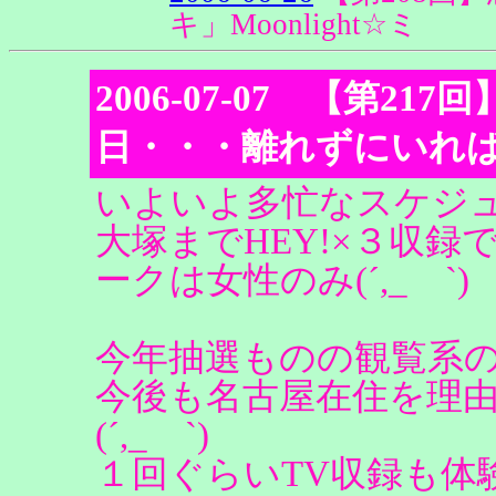
キ」Moonlight☆ミ
2006-07-07 【第2
日・・・離れずにいれ
いよいよ多忙なスケジ
大塚までHEY!×３収
ークは女性のみ(´,_ゝ`)
今年抽選ものの観覧系の現場
今後も名古屋在住を理
(´,_ゝ`)
１回ぐらいTV収録も体