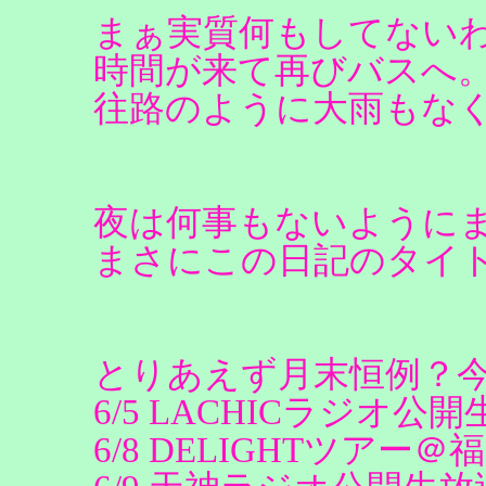
まぁ実質何もしてない
時間が来て再びバスへ。
往路のように大雨もな
夜は何事もないように
まさにこの日記のタイトルど
とりあえず月末恒例？
6/5 LACHICラジオ公
6/8 DELIGHTツアー＠