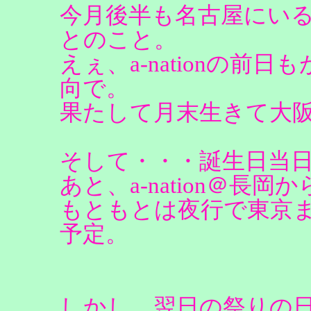
今月後半も名古屋にい
とのこと。
えぇ、a-nationの前
向で。
果たして月末生きて大
そして・・・誕生日当
あと、a-nation＠長
もともとは夜行で東京
予定。
しかし、翌日の祭りの