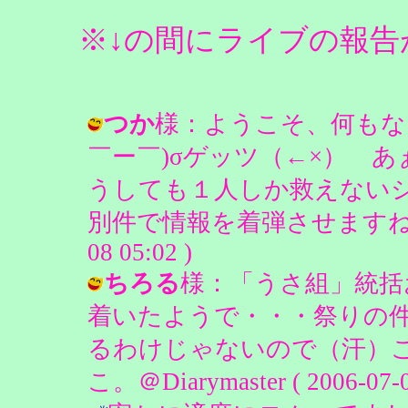
※↓の間にライブの報
つか
様：ようこそ、何もな
￣ー￣)σゲッツ（←×） 
うしても１人しか救えない
別件で情報を着弾させますね♪ / うさ
08 05:02 )
ちろる
様：「うさ組」統括
着いたようで・・・祭りの
るわけじゃないので（汗）こ
こ。＠Diarymaster ( 2006-07-0