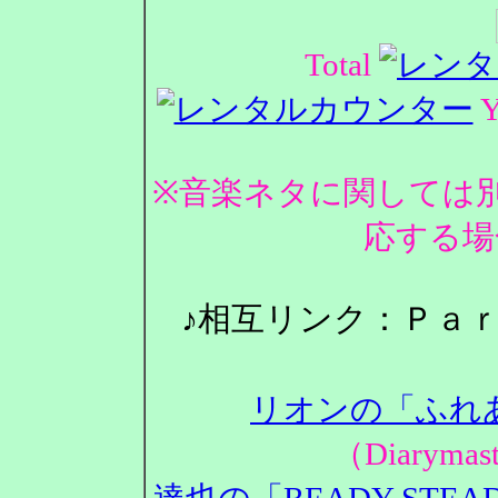
Total
Y
※音楽ネタに関しては
応する場
♪相互リンク：Ｐａ
リオンの「ふれ
（Diarym
達也の「READY STEA