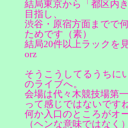
結局東京から「都区内
目指し、
渋谷・原宿方面までで
ためです（素）
結局20件以上ラックを
orz
そうこうしてるうちに
のライブへ。
会場は代々木競技場第
って感じではないです
何か入口のところがオ
（ヘンな意味ではなく