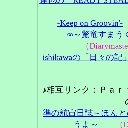
-Keep on Groovin'-
∞～驚竜すまうぐ
（Diarym
ishikawaの「日々の記
♪相互リンク：Ｐａｒ
準の航宙日誌～ほんと
うよ～
（Dia