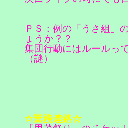
ＰＳ：例の「うさ組」
ょうか？？
集団行動にはルールっ
（謎）
☆業務連絡☆