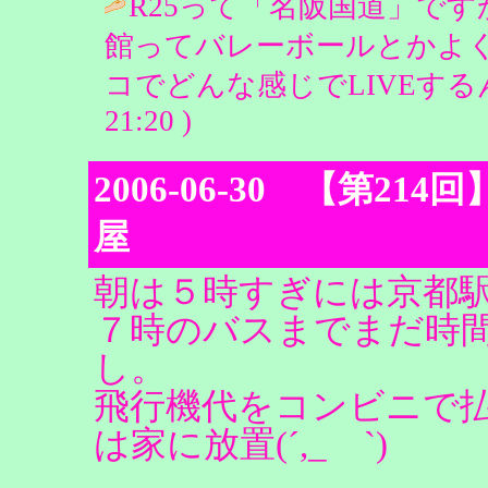
R25って「名阪国道」で
館ってバレーボールとかよ
コでどんな感じでLIVEするんでし
21:20 )
2006-06-30 【第21
屋
朝は５時すぎには京都
７時のバスまでまだ時
し。
飛行機代をコンビニで
は家に放置(´,_ゝ`)