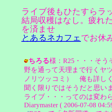
ライブ後もひたすらラ
結局収穫はなし。疲れ
を済ませ
とあるネカフェ
でお休
ちろる
様：R25・・・そ
野を通って天理まで行くヤツ・
ノリツッコミ） 俺も詳し
聞く限りではそうだと思い
ライブ・・・ってのは変わら
Diarymaster ( 2006-07-08 04:59