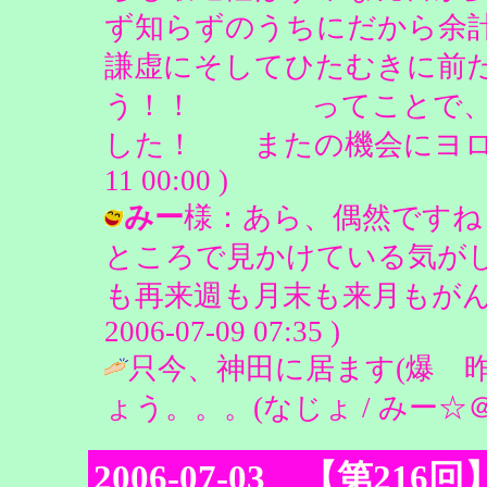
ず知らずのうちにだから
謙虚にそしてひたむきに前
う！！ ってことで、土
した！ またの機会にヨロシクですm(
11 00:00 )
みー
様：あら、偶然ですね
ところで見かけている気が
も再来週も月末も来月もがんば
2006-07-09 07:35 )
只今、神田に居ます(爆 
ょう。。。(なじょ / みー☆＠君の隣 
2006-07-03 【第