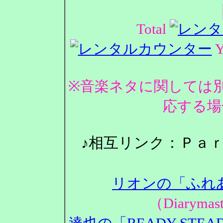
Total
Y
※音楽ネタに関しては
応する場
♪相互リンク：Ｐａ
リオンの「ふれ
（Diarym
達也の「READY STEA