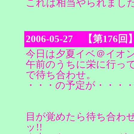
これは相当やられまし
2006-05-27 【第
今日は夕夏イベ＠イオ
午前のうちに栄に行っ
で待ち合わせ。
・・・の予定が・・・
目が覚めたら待ち合わせの
ッ!!