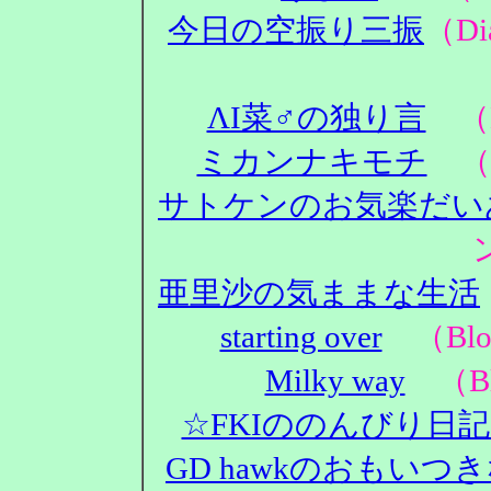
今日の空振り三振
（D
ΛΙ菜♂の独り言
（D
ミカンナキモチ
（D
サトケンのお気楽だい
亜里沙の気ままな生活
starting over
（Blo
Milky way
（Bl
☆FKIののんびり日
GD hawkのおもいつ