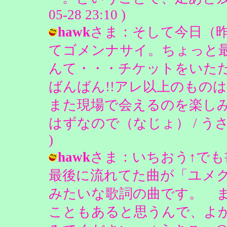
05-28 23:10 )
hawk
さま：そして今日（
てゴメンナサイ。ちょっと
んて・・・チケットをいただ
ばんばん!!アレ以上のもの
また現場で会えるのを楽し
はずなので（なじょ） / うさこ。＠Dia
)
hawk
さま：いちおう↑で
最後に流れてた曲が「ユメク
みたいな歌詞の曲です。 
こともあると思うんで、よ