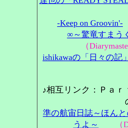
-Keep on Groovin'-
∞～驚竜すまうぐ
（Diarym
ishikawaの「日々の記
♪相互リンク：Ｐａｒ
準の航宙日誌～ほんと
うよ～
（Dia