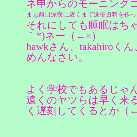
ネ申からのモーニングコ
まぁ前日深夜に遅くまで遠征資料を作っ
それにしても睡眠はちゃん
｀*)ネー（←×）
hawkさん、takahi
めんなさい。
よく学校でもあるじゃ
遠くのヤツらは早く来
く遅刻してくるとか（←