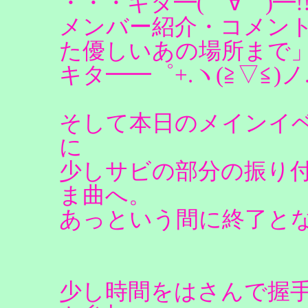
・・・キタ━(゜∀゜)━!!
メンバー紹介・コメン
た優しいあの場所まで
キタ━━゜+.ヽ(≧▽≦)ノ.
そして本日のメインイベント？
に
少しサビの部分の振り
ま曲へ。
あっという間に終了と
少し時間をはさんで握手