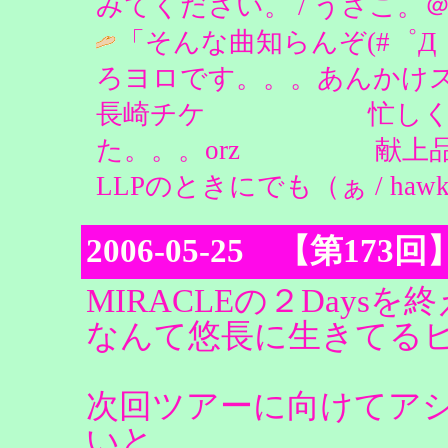
みてください。 / うさこ。＠Diaryma
「そんな曲知らんぞ(#゜
ろヨロです。。。あんかけ
長崎チケ 忙しくて献
た。。。orz 献上品
LLPのときにでも（ぁ / hawk@名駅
2006-05-25 【第1
MIRACLEの２Day
なんて悠長に生きてるヒマ
次回ツアーに向けてア
いと。