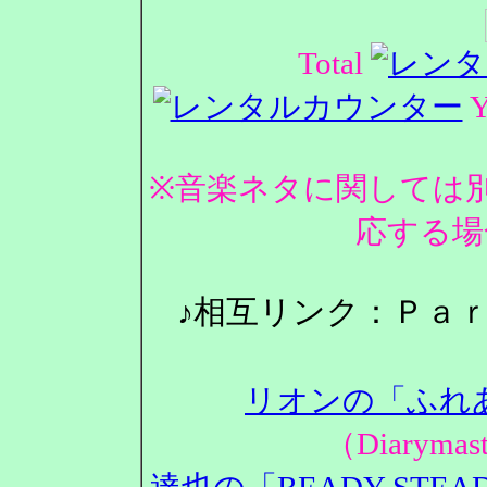
Total
Y
※音楽ネタに関しては
応する場
♪相互リンク：Ｐａ
リオンの「ふれ
（Diarym
達也の「READY STEA