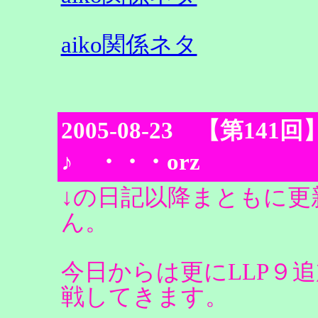
aiko関係ネタ
2005-08-23 【第1
♪ ・・・orz
↓の日記以降まともに
ん。
今日からは更にLLP９追
戦してきます。