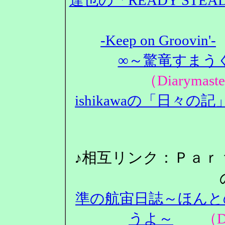
-Keep on Groovin'-
∞～驚竜すまうぐ
（Diarym
ishikawaの「日々の記
♪相互リンク：Ｐａｒ
準の航宙日誌～ほんと
うよ～
（Dia