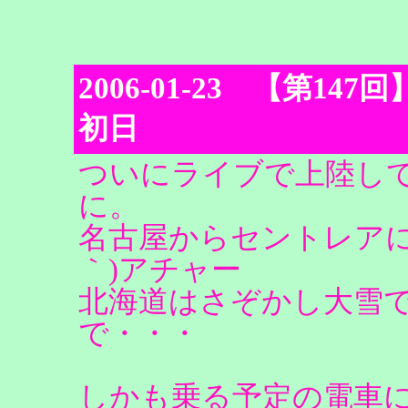
2006-01-23 【第147回】Lo
初日
ついにライブで上陸し
に。
名古屋からセントレアに
｀)アチャー
北海道はさぞかし大雪
で・・・
しかも乗る予定の電車に