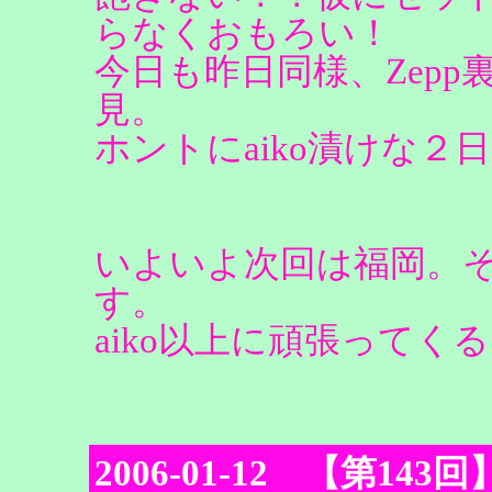
らなくおもろい！
今日も昨日同様、Zepp
見。
ホントにaiko漬けな２
いよいよ次回は福岡。
す。
aiko以上に頑張って
2006-01-12 【第143回】