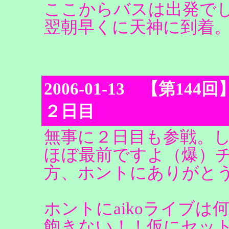
ここからバスは出発で
翌朝早くに天神に到着。（To b
2006-01-13 【第144回】L
２日目
無事に２日目も参戦。
ほぼ最前ですよ（爆）
方、ホントにありがと
ホントにaikoライブ
飽きない！！仮にセッ