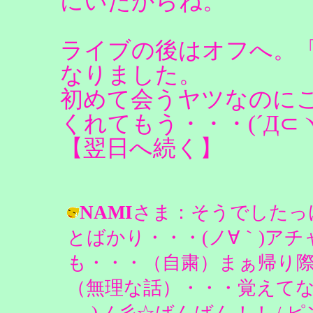
にいたからね。
ライブの後はオフへ。
なりました。
初めて会うヤツなのに
くれてもう・・・(´Д⊂
【翌日へ続く】
NAMI
さま：そうでしたっ
とばかり・・・(ノ∀｀)アチ
も・・・（自粛）まぁ帰り
（無理な話）・・・覚えてな
_ _)ノ彡☆ばんばん！！ / ピンクの