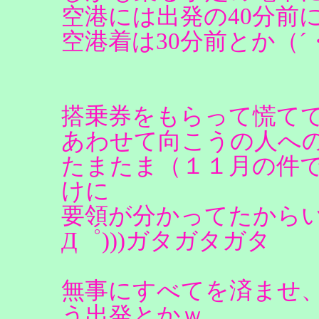
空港には出発の40分前
空港着は30分前とか（´
搭乗券をもらって慌て
あわせて向こうの人へ
たまたま（１１月の件
けに
要領が分かってたからいい
Д゜)))ガタガタガタ
無事にすべてを済ませ
う出発とかｗ