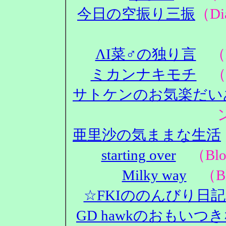
今日の空振り三振
（D
ΛΙ菜♂の独り言
（D
ミカンナキモチ
（D
サトケンのお気楽だい
亜里沙の気ままな生活
starting over
（Blo
Milky way
（Bl
☆FKIののんびり日
GD hawkのおもいつ