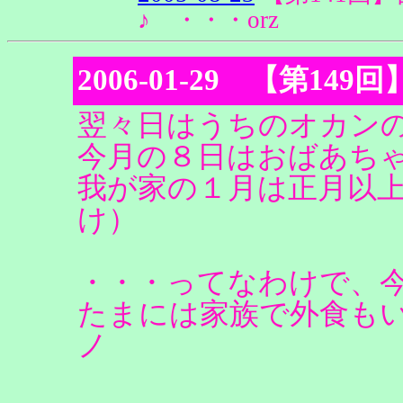
♪ ・・・orz
2006-01-29 【第149
翌々日はうちのオカン
今月の８日はおばあち
我が家の１月は正月以
け）
・・・ってなわけで、
たまには家族で外食もい
ノ