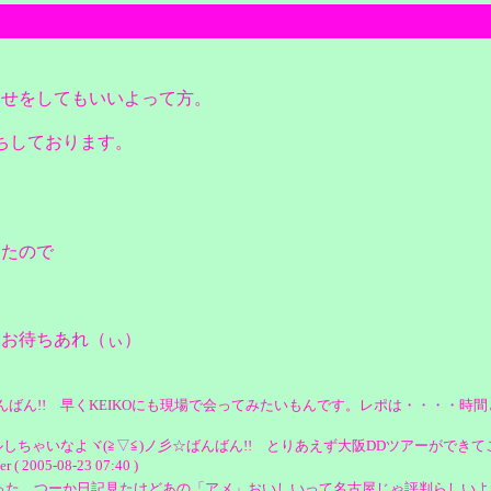
わせをしてもいいよって方。
ちしております。
いたので
しお待ちあれ（ぃ）
んばん!! 早くKEIKOにも現場で会ってみたいもんです。レポは・・・・時
しちゃいなよヾ(≧▽≦)ノ彡☆ばんばん!! とりあえず大阪DDツアーがで
05-08-23 07:40 )
た。つーか日記見たけどあの「アメ」おいしいって名古屋じゃ評判らしいよ（