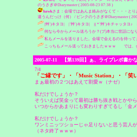
のうさぎ＠Diarymaster ( 2005-08-23 07:38 )
hawk
さま：会場ではあんま絡みがなくて・・・とりあ
違うんだっけ（何） / ピンクのうさぎ＠Diarymaster ( 2005-08
|艸`)キタヨ| |´艸`)キタヨ| |( *´艸`)キチャッタヨ♪
何なら今からメール送ろうか？(プ)本当に世話になりましたm(_ _)
私もメールを送りました。会場で会えるのを待ってますよw / 孤
こっちもメール送っておきましたｗｗｗ では、会場でお会いしま
2005-07-11 【第139回】ぁ、ライブレポ書
7/4
「ご縁です」・「Music Station」・
まぁ最初の２つはあえて割愛ｗ（ナゼ）
私だけでしょうか？
そういえば笑金って最初は勝ち抜き戦とかや
いつからかあまりにも変わりすぎてるし「金
私だけでしょうか？
ワンミニッツショーじゃ足りないと思う芸人
（ネタ終了ｗｗｗ）