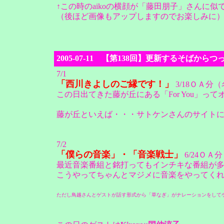
↑この時のaikoの横顔が「藤田朋子」さんに
（後ほど画像もアップしますのでお楽しみに
2005-07-11 【第138回】更新するそば
7/1
「西川きよしのご縁です！」
3/18ＯＡ分
この日出てきた藤が丘にある「For You」っ
藤が丘といえば・・・サトケンさんのサイト
7/2
「僕らの音楽」・「音楽戦士」
6/24ＯＡ分
最近音楽番組と銘打ってもインチキな番組が
こうやってちゃんとマジメに音楽をやってく
ただし鳥越さんとゲストが話す形式から「草なぎ」がナレーションをしてゲス