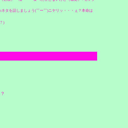
oネタを話しましょう(￣ー￣)ニヤリッ・・・ぇ？本命は
 )
け？