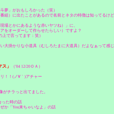
高斗夢」がおもしろかった（笑）
い番組）に出たことがあるので名前とネタの特徴は知ってるけ
事現場とかにあるような赤いヤツね）」に、
ドアをオーダーして作らせたらしい）ですよ？
の上で言ってます：笑）
らい大掛かりな小道具（むしろたまに大道具）だよなぁって感
スマス」
（'04 12/20ＯＡ）
プ
！！(ノ∀｀)アチャー
映像がチラっと出てました。
に会った時の話
なぜか「You来ちゃいなよ」の話