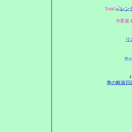
Total
※音楽
リ
∞
準の航宙日