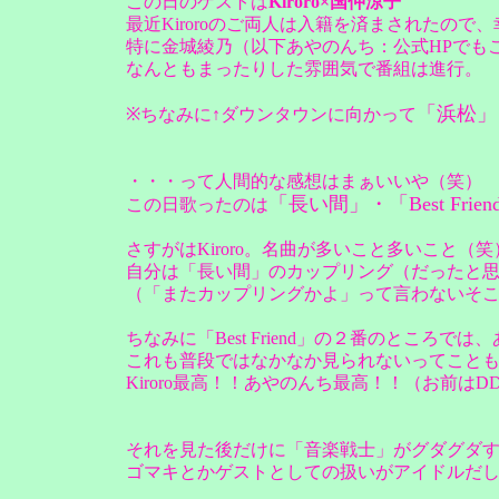
この日のゲストは
Kiroro×国仲涼子
最近Kiroroのご両人は入籍を済まされたの
特に金城綾乃（以下あやのんち：公式HPでも
なんともまったりした雰囲気で番組は進行。
「浜松」
※ちなみに↑ダウンタウンに向かって
・・・って人間的な感想はまぁいいや（笑）
「長い間」・「Best Fr
この日歌ったのは
さすがはKiroro。名曲が多いこと多いこと（笑
自分は「長い間」のカップリング（だったと
（「またカップリングかよ」って言わないそ
ちなみに「Best Friend」の２番のところでは
これも普段ではなかなか見られないってこと
Kiroro最高！！あやのんち最高！！（お前はD
それを見た後だけに「音楽戦士」がグダグダすぎ(´
ゴマキとかゲストとしての扱いがアイドルだし(´,