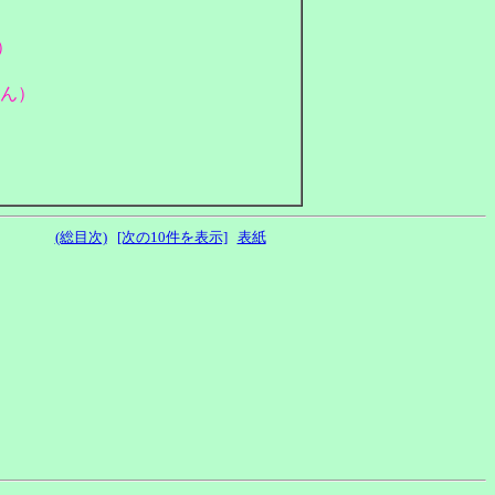
）
さん）
(総目次)
[次の10件を表示]
表紙