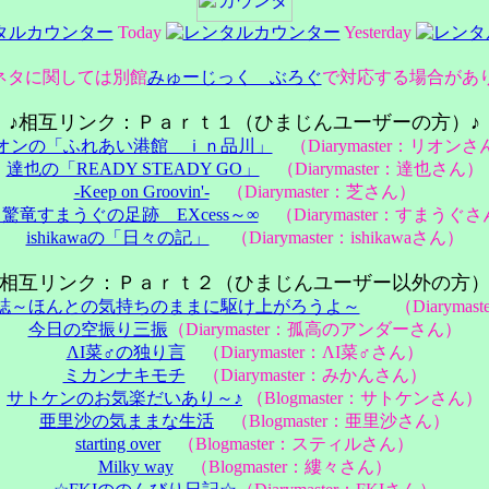
Today
Yesterday
ネタに関しては別館
みゅーじっく ぶろぐ
で対応する場合があ
♪相互リンク：Ｐａｒｔ１（ひまじんユーザーの方）♪
オンの「ふれあい港館 ｉｎ品川」
（Diarymaster：リオンさ
達也の「READY STEADY GO」
（Diarymaster：達也さん）
-Keep on Groovin'-
（Diarymaster：芝さん）
～驚竜すまうぐの足跡 EXcess～∞
（Diarymaster：すまうぐ
ishikawaの「日々の記」
（Diarymaster：ishikawaさん）
♪相互リンク：Ｐａｒｔ２（ひまじんユーザー以外の方）
誌～ほんとの気持ちのままに駆け上がろうよ～
（Diarymas
今日の空振り三振
（Diarymaster：孤高のアンダーさん）
ΛΙ菜♂の独り言
（Diarymaster：ΛΙ菜♂さん）
ミカンナキモチ
（Diarymaster：みかんさん）
サトケンのお気楽だいあり～♪
（Blogmaster：サトケンさん）
亜里沙の気ままな生活
（Blogmaster：亜里沙さん）
starting over
（Blogmaster：スティルさん）
Milky way
（Blogmaster：縷々さん）