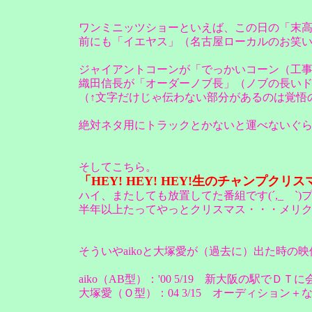
ワンミニッツショーといえば、この日の「末
前にも「イエヤス」（名古屋ローカルのお笑
ジャイアントコーンが「でっかいコーン（工
織田信長が「オーダーノブ長」（ノブの長い
（↑文字だけじゃ伝わない部分があるのは覚悟
絶対ネタ用にトラックとかないと運べないぐ
そしてこちら。
「HEY! HEY! HEY!生のチャンプクリ
ハイ、またしても放置してた番組です(´,_ゝ`)
半年以上たってやっとクリスマス・・・メリクリ
そういやaikoと大塚愛が（過去に）出た時の
aiko（AB型）：'00 5/19 新大阪の駅でＤＴ
大塚愛（Ｏ型）：04 3/15 オーディション＋