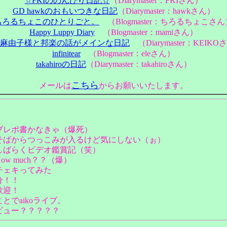
☆FKIののんびり日記☆
（Diarymaster：FKIさん）
GD hawkのおもいつきな日記
（Diarymaster：hawkさん）
ちろるちょこのひとりごと。
（Blogmaster：ちろるちょこさん
Happy Luppy Diary
（Blogmaster：mamiさん）
麻由子様と邦楽の話がメインな日記
（Diarymaster：KEIKO
infinitear
（Blogmaster：eleさん）
takahiroの日記
（Diarymaster：takahiroさん）
こちら
メールは
からお願いいたします。
ブレポ書かなきゃ（爆死）
るそばからつっこみが入るけど気にしない（ぉ）
らしばらくビデオ鑑賞記（笑）
w much？？（爆）
チェキってみた
分！！
歓迎！
とでaikoライブ。
ビュー？？？？？