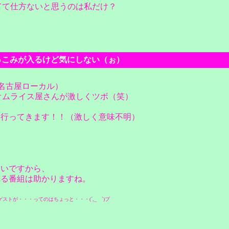
似てて仕方ないと思うのは私だけ？
）
からつっこみが入るけど気にしない（ぉ）
（名古屋ローカル）
てオムライス屋さんが激しくツボ（笑）
に行ってきます！！（激しく意味不明）
多いですから、
れる番組は助かりますね。
トが・・・ってのはちょっと・・・(´,_ゝ`)プ