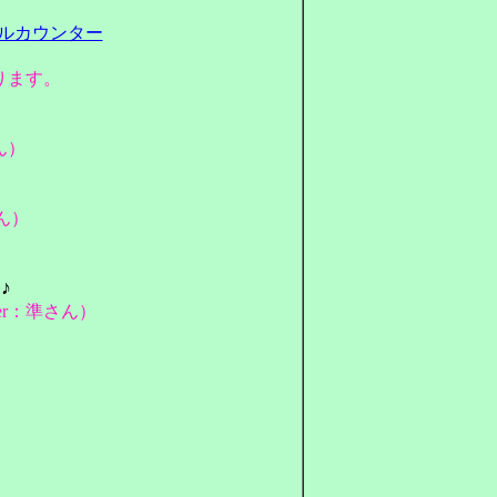
ります。
ん）
さん）
♪
ter：準さん）