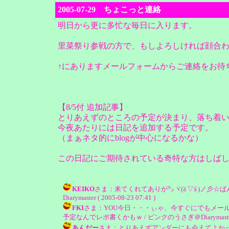
2005-07-29 ちょこっと連絡
明日から更に多忙な毎日に入ります。
里菜祭り参戦の方で、もしよろしければ顔合
↑にありますメールフォームからご連絡をお待
【8/5付 追加記事】
とりあえずのところの予定が決まり、落ち着
今夜あたりには日記を追加する予定です。
（まぁネタ的にblogが中心になるかな）
この日記にご期待されている奇特な方はしば
KEIKO
さま：来てくれてありが㌧ヾ(≧▽≦)ノ彡☆ば
Diarymaster ( 2005-08-23 07:41 )
FKI
さま：YOU今日・・・ぃゃ、今すぐにでもメール
予定なんでレポ書くかもｗ / ピンクのうさぎ＠Diarymaster ( 20
あんだー
さま：とりあえずアンダーにも会えてよかっ