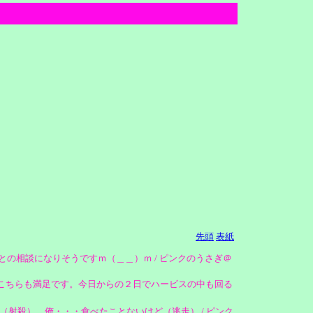
先頭
表紙
間との相談になりそうですｍ（＿＿）ｍ / ピンクのうさぎ＠
きてこちらも満足です。今日からの２日でハービスの中も回る
射殺） 俺・・・食べたことないけど（逃走） / ピンク