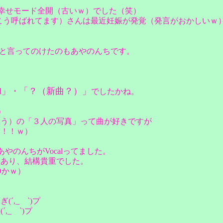
で、幸せモード全開（古いｗ）でした（笑）
こう呼ばれてます）さんは最近妊娠が発覚（発言がおかしいｗ
と言ってのけたのもあやのんちです。
iend」・「？（新曲？）」
でしたかね。
）
思う）の「３人の写真」って曲が好きですが
こ！！ｗ）
、あやのんちがVocalってました。
もあり、結構貴重でした。
Dかｗ）
,_ゝ`)プ
_ゝ`)プ