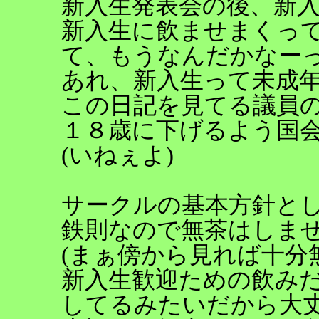
新入生発表会の後、新
新入生に飲ませまくっ
て、もうなんだかなー
あれ、新入生って未成
この日記を見てる議員
１８歳に下げるよう国
(いねぇよ)
サークルの基本方針と
鉄則なので無茶はしま
(まぁ傍から見れば十分
新入生歓迎ための飲み
してるみたいだから大