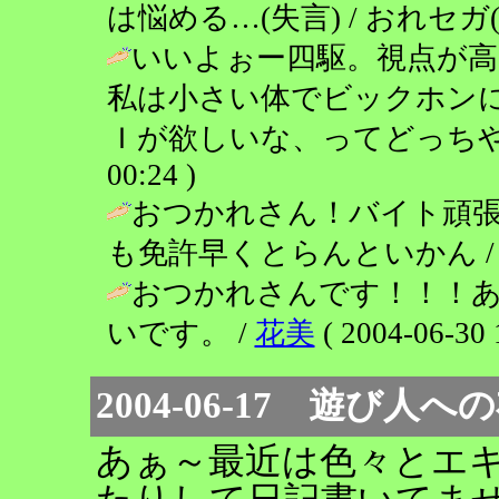
は悩める…(失言) / おれセガ(゜ワ゜)
いいよぉー四駆。視点が
私は小さい体でビックホン
Ｉが欲しいな、ってどっちや
00:24 )
おつかれさん！バイト頑
も免許早くとらんといかん / ＥＲＩＣ
おつかれさんです！！！
いです。 /
花美
( 2004-06-30 
2004-06-17 遊び人
あぁ～最近は色々とエ