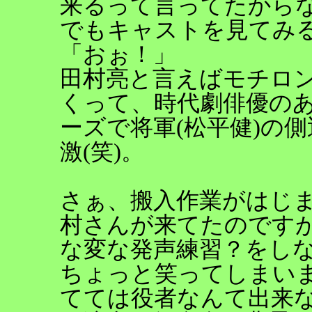
来るって言ってたからな
でもキャストを見てみ
「おぉ！」
田村亮と言えばモチロ
くって、時代劇俳優の
ーズで将軍(松平健)の
激(笑)。
さぁ、搬入作業がはじ
村さんが来てたのです
な変な発声練習？をし
ちょっと笑ってしまい
てては役者なんて出来