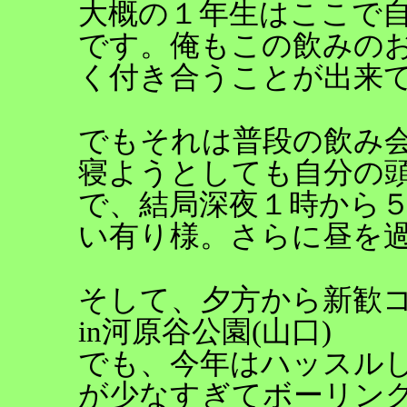
大概の１年生はここで
です。俺もこの飲みの
く付き合うことが出来
でもそれは普段の飲み
寝ようとしても自分の
で、結局深夜１時から
い有り様。さらに昼を
そして、夕方から新歓
in河原谷公園(山口)
でも、今年はハッスル
が少なすぎてボーリング