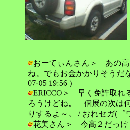
おーてぃんさん＞ あの高
ね。でもお金かかりそうだなぁ… 
07-05 19:56 )
ERICCO＞ 早く免許取
ろうけどね。 個展の次は
りするよ～。 / おれセガ(゜ワ゜)！ (
花美さん＞ 今高２だっけ