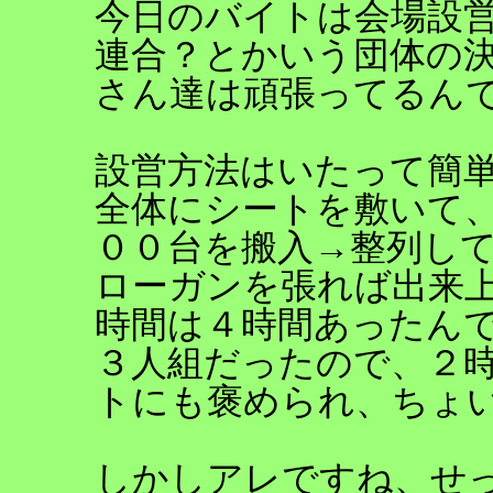
今日のバイトは会場設
連合？とかいう団体の
さん達は頑張ってるんで
設営方法はいたって簡
全体にシートを敷いて
００台を搬入→整列し
ローガンを張れば出来
時間は４時間あったんで
３人組だったので、２
トにも褒められ、ちょい
しかしアレですね、せ