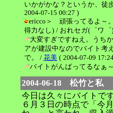
いかがかな？というか、徒歩１分
2004-07-15 00:27 )
ericco＞ 頑張ってる
得力なし) / おれセガ(゜ワ゜)！ ( 2
大変すぎですねえ。うち
アが建設中なのでバイト考え
で。 /
花美
( 2004-07-09 17:24
バイトがんばってるなぁ～(；Д / er
2004-06-18 松竹と私
今日は久々にバイトで
６月３日の時点で「今