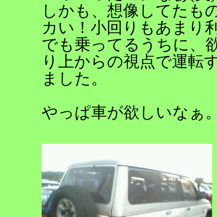
しかも、想像してたも
カい！小回りもあまり
でも乗ってるうちに、欲
り上からの視点で運転
ました。
やっぱ車が欲しいなぁ