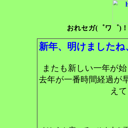
おれセガ(゜ワ゜)
新年、明けましたね
またも新しい一年が始
去年が一番時間経過が
えて