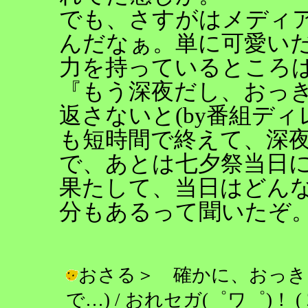
でも、さすがはメディア
んだなぁ。単に可愛い
力を持っているところ
『もう深夜だし、おっ
返さないと(by番組デ
も短時間で終えて、深
で、あとは七夕祭当日
果たして、当日はどんな
分もあるって聞いたぞ。
おさる＞ 確かに、おっき
で…) / おれセガ(゜ワ゜)！ ( 2004