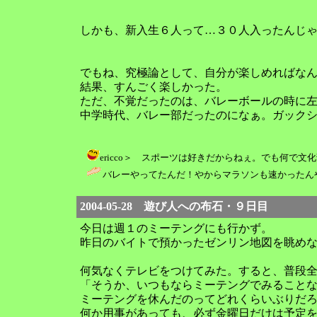
しかも、新入生６人って…３０人入ったんじ
でもね、究極論として、自分が楽しめればな
結果、すんごく楽しかった。
ただ、不覚だったのは、バレーボールの時に
中学時代、バレー部だったのになぁ。ガック
ericco＞ スポーツは好きだからねぇ。でも何で文化部なのに
バレーやってたんだ！やからマラソンも速かったんやね！ / ericc
2004-05-28 遊び人への布石・９日目
今日は週１のミーテングにも行かず。
昨日のバイトで預かったゼンリン地図を眺め
何気なくテレビをつけてみた。すると、普段
「そうか、いつもならミーテングでみること
ミーテングを休んだのってどれくらいぶりだ
何か用事があっても、必ず金曜日だけは予定