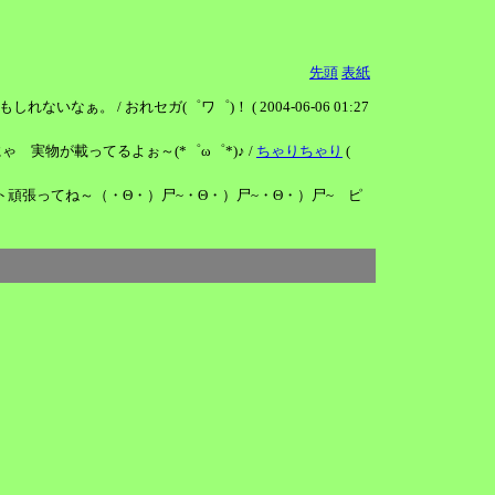
先頭
表紙
/ おれセガ(゜ワ゜)！ ( 2004-06-06 01:27
ゃ 実物が載ってるよぉ～(*゜ω゜*)♪ /
ちゃりちゃり
(
スト頑張ってね～（・Θ・）尸~・Θ・）尸~・Θ・）尸~ ピ