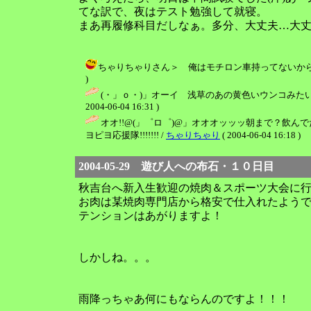
てな訳で、夜はテスト勉強して就寝。
まあ再履修科目だしなぁ。多分、大丈夫…大
ちゃりちゃりさん＞ 俺はモチロン車持ってないから運転し
)
(・」ｏ・)」オーイ 浅草のあの黄色いウンコみたいなの
2004-06-04 16:31 )
オオ!!@(」゜ロ゜)@」オオオッッッ朝まで？飲んで
ヨピヨ応援隊!!!!!!! /
ちゃりちゃり
( 2004-06-04 16:18 )
2004-05-29 遊び人への布石・１０日目
秋吉台へ新入生歓迎の焼肉＆スポーツ大会に
お肉は某焼肉専門店から格安で仕入れたようで
テンションはあがりますよ！
しかしね。。。
雨降っちゃあ何にもならんのですよ！！！