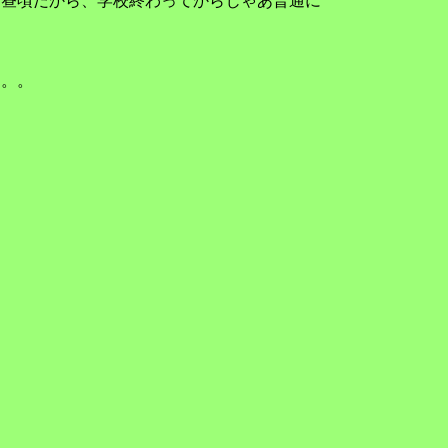
は昼頃だから、学校終わってからじゃあ普通に
。。。