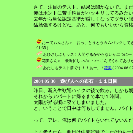
さて、注目のテスト。結果は聞かないで。ま
俺はホントに苦手科目がハッキリしてるみた
去年から単位認定基準が厳しくなってツラい
猛勉強するけどね。あと、何でもいいから資
おーてぃんさん＞ おっ、とうとうカムバックしてきましたね
01:35 )
おひさしぶりッス！人間やるかやらないか二つに一
花美さん＞ 最近忙しいのにつっこんでくれてありがトゥー！ 
あたしもテスト前です！！あー。 /
花美
( 2004-06-07
2004-05-30 遊び人への布石・１１日目
昨日、新入生歓迎ハイクの後で飲み。しかも
それからアパートに帰るまで車で１時間。
太陽が昇る頃に寝てしまいました。
と、いうことで日中は何もしてません。バイ
って、アレ、俺は何でバイトをいれてないん
よく考えたら、明日は中間試験でした(汗)あ