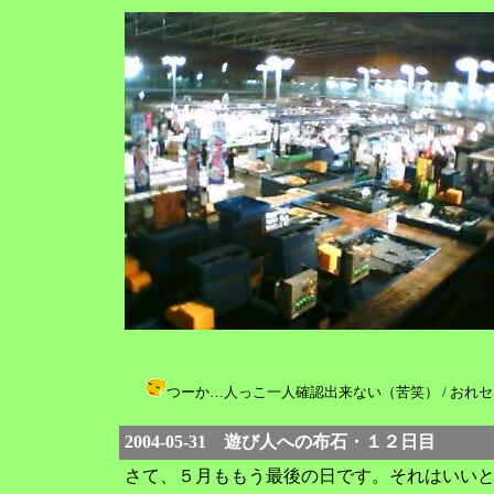
つーか…人っこ一人確認出来ない（苦笑） / おれセガ(゜ワ゜)！
2004-05-31 遊び人への布石・１２日目
さて、５月ももう最後の日です。それはいい