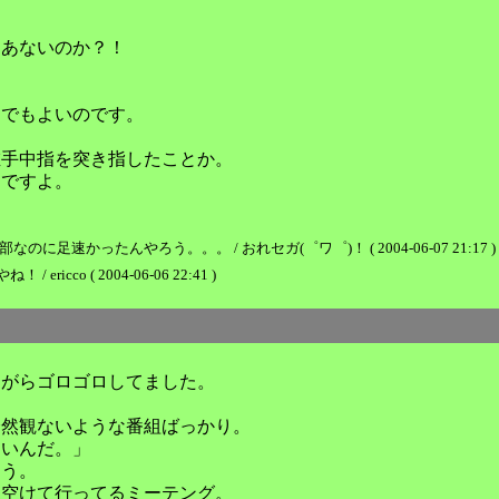
ゃあないのか？！
んでもよいのです。
左手中指を突き指したことか。
シですよ。
足速かったんやろう。。。 / おれセガ(゜ワ゜)！ ( 2004-06-07 21:17 )
o ( 2004-06-06 22:41 )
ながらゴロゴロしてました。
全然観ないような番組ばっかり。
ないんだ。」
ろう。
を空けて行ってるミーテング。