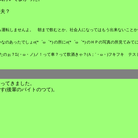
丈夫？
ませんよ。 朝まで飲むとか、社会人になってはもう出来ないことかもしれないなぁ。 
あったでしょσ(*゜ω゜*) の所にσ(*゜ω゜*) のＨＰの写真の所見てみてに
たのぉ？Σ(・ω・ノ)ノ！って車？って飲酒きゃ？(A；´・ω・)フキフキ テ
行ってきました。
す(後輩のバイトのつて)。