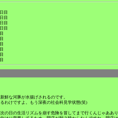
日目
日目
日目
日目
目
目
目
目
目
目
て新鮮な河豚が水揚げされるのです。
るわけですよ。もう深夜の社会科見学状態(笑)
で次の日の生活リズムを崩す危険を冒してまで行くんじゃああ