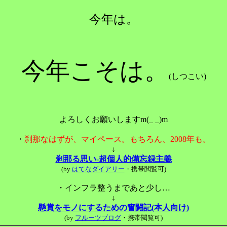
今年は。
今年こそは。
(しつこい)
よろしくお願いしますm(_ _)m
・
刹那なはずが、マイペース。もちろん、2008年も。
↓
刹那る思い-超個人的備忘録主義
(by
はてなダイアリー
・携帯閲覧可)
・インフラ整うまであと少し…
↓
懸賞をモノにするための奮闘記(本人向け)
(by
フルーツブログ
・携帯閲覧可)