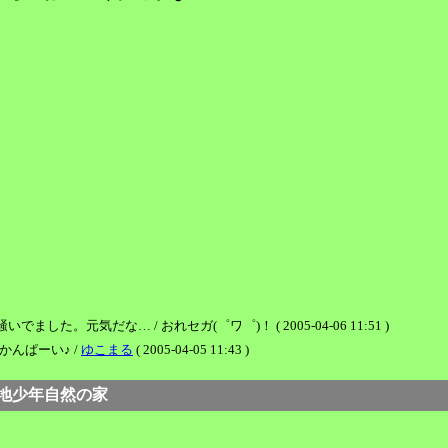
元気だな… / おれセガ(゜ワ゜)！ ( 2005-04-06 11:51 )
かんぱーい♪ /
ゆこまる
( 2005-04-05 11:43 )
n徳地少年自然の家