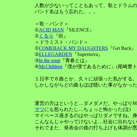
人数が少ないってこともあって、歌とドラム
バンド名はもう忘れた。。。
＜歌・バンド＞
①
ACID MAN
『SILENCE』
②
くるり
『街』
＜ドラミスト・バンド＞
①
COMEBACK MY DAUGHTERS
『Get Back』
②
ELLEGARDEN
『Supernova』
③
In the soup
『青春とは』
④
Mr.Children
『僕が僕であるために』(尾崎豊ト
１日半で６曲とか、久々に頑張った気がする
しかしながらどの曲もほぼ聴いた事がなかっ
運営の方はというと…ダメダメだ。やっぱりMr
マツ
にも怒られたし…ちょっと怖かった(泣)
マイペース過ぎるのはやっぱりダメですね。
こんなんじゃやってけないよ…社会に出れな
それでまた、発表会の後の打ち上げも体調が