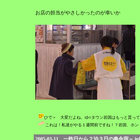
お店の担当がやさしかったのが幸いか
ひで＞ 大変だよね。ゆ○タウン岩国はもっと貰ってくれるら
これは！私達がやる１週間前ですね！？岩国、ホント貰う率低く
2005-03-11 一昨日から２泊３日の春合宿～ 