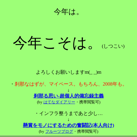
今年は。
今年こそは。
(しつこい)
よろしくお願いしますm(_ _)m
・
刹那なはずが、マイペース。もちろん、2008年も。
↓
刹那る思い-超個人的備忘録主義
(by
はてなダイアリー
・携帯閲覧可)
・インフラ整うまであと少し…
↓
懸賞をモノにするための奮闘記(本人向け)
(by
フルーツブログ
・携帯閲覧可)