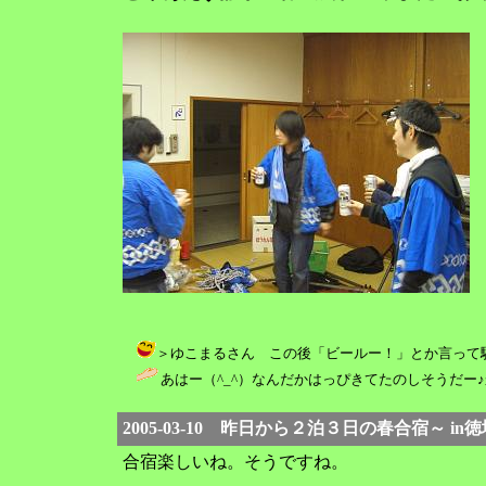
＞ゆこまるさん この後「ビールー！」とか言って騒いでました。
あはー（^_^）なんだかはっぴきてたのしそうだー♪
2005-03-10 昨日から２泊３日の春合宿～ i
合宿楽しいね。そうですね。