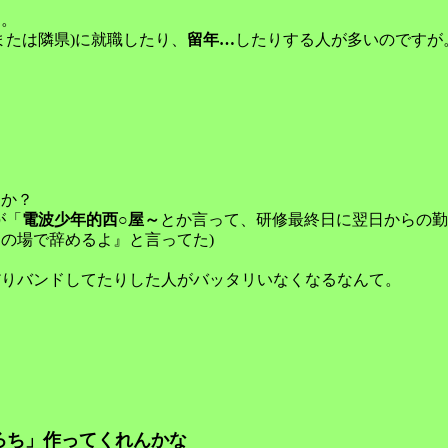
す。
または隣県)に就職したり、
留年…
したりする人が多いのですが
すか？
が「
電波少年的西○屋～
とか言って、研修最終日に翌日からの勤
の場で辞めるよ』と言ってた)
だりバンドしてたりした人がバッタリいなくなるなんて。
ろち」作ってくれんかな