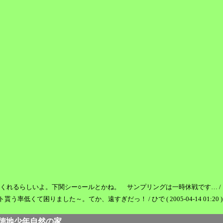
しいよ。下関シー○ールとかね。 サンプリングは一時休戦です… / おれセガ(゜ワ゜)
て困りました～。てか、遠すぎだっ！ / ひで ( 2005-04-14 01:20 )
in徳地少年自然の家