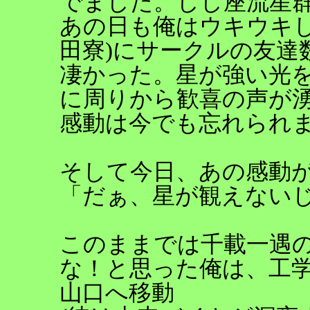
でました。しし座流星
あの日も俺はウキウキし
田寮)にサークルの友達
凄かった。星が強い光
に周りから歓喜の声が
感動は今でも忘れられ
そして今日、あの感動
「だぁ、星が観えない
このままでは千載一遇
な！と思った俺は、工
山口へ移動