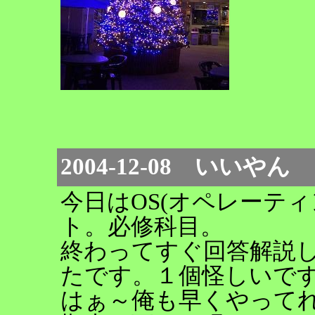
2004-12-08 いいやん
今日はOS(オペレーテ
ト。必修科目。
終わってすぐ回答解説
たです。１個怪しいで
はぁ～俺も早くやって