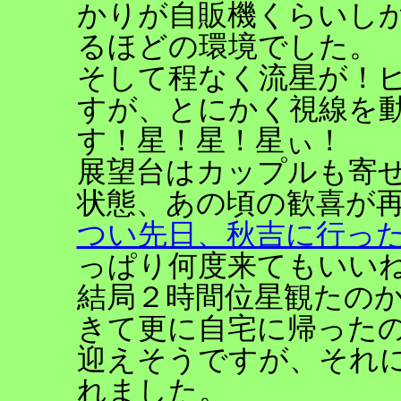
かりが自販機くらいし
るほどの環境でした。
そして程なく流星が！
すが、とにかく視線を
す！星！星！星ぃ！
展望台はカップルも寄
状態、あの頃の歓喜が
つい先日、秋吉に行っ
っぱり何度来てもいい
結局２時間位星観たの
きて更に自宅に帰った
迎えそうですが、それ
れました。