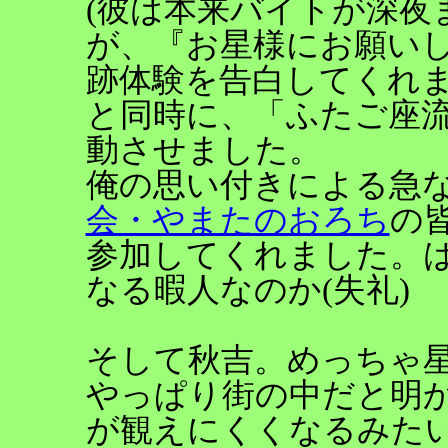
(彼は本来バイトが深夜
が、『お星様にお願い
跡体験を告白してくれま
と同時に、「ふたご座流
動させました。
俺の思い付きによる急
会・やまたのおろち
の
参加してくれました。
なる暇人なのか(失礼)
そして秋吉。めっちゃ
やっぱり街の中だと明
が観えにくくなるみた