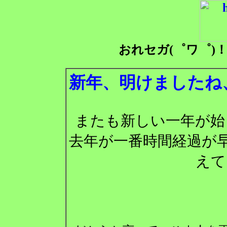
おれセガ(゜ワ゜)
新年、明けましたね
またも新しい一年が始
去年が一番時間経過が
えて