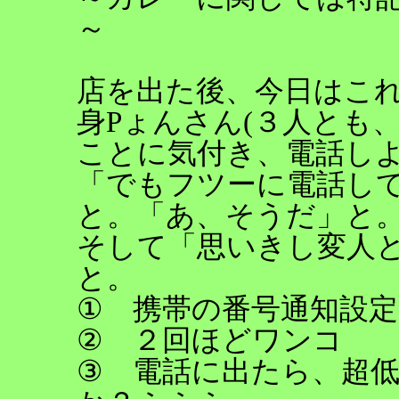
～
店を出た後、今日はこ
身Pょんさん(３人とも
ことに気付き、電話し
「でもフツーに電話し
と。「あ、そうだ」と
そして「思いきし変人
と。
① 携帯の番号通知設定
② ２回ほどワンコ
③ 電話に出たら、超低