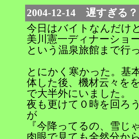
2004-12-14 遅すぎ
今日はバイトなんだけ
美川憲一ディナーショ
という温泉旅館まで行
とにかく寒かった。基
体した後、機材云々を
で大半外にいました。
夜も更けて０時を回ろ
が
『今降ってるの、雪じ
肉眼で見ても全然分か