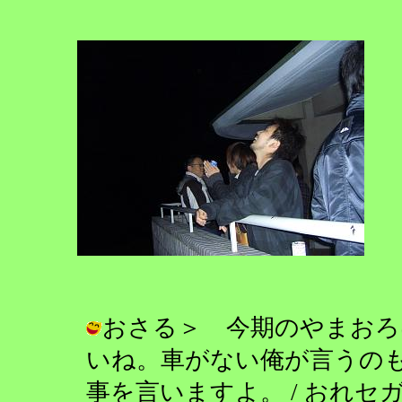
おさる＞ 今期のやまおろ
いね。車がない俺が言うの
事を言いますよ。 / おれセガ(゜ワ゜)