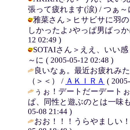
張って疲れます(涙) / つぁ～に ( 2
雅菜さん＞ヒサビサに羽の
しかったよ♪やっぱ男ばっかは良くな
12 02:49 )
SOTAIさん＞ええ、いい感
～に ( 2005-05-12 02:48 )
良いなぁ。最近お疲れみ
（＞＜） /
ＡＫＩＲＡ
( 2005-
ぅぉ！デートだーデートぉ
ぱ、同性と遊ぶのとは一味も
05-08 21:44 )
おお！！！うらやましい！