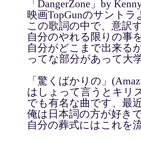
「DangerZone」by Kenny
映画TopGunのサント
この歌詞の中で、意訳
自分のやれる限りの事
自分がどこまで出来る
ってな部分があって大
「驚くばかりの」(Amazing
はしょって言うとキリ
でも有名な曲です、最
俺は日本詞の方が好き
自分の葬式にはこれを