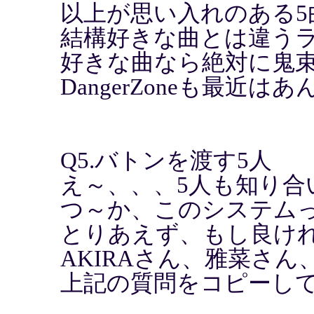
以上が思い入れのある5
結構好きな曲とは違う
好きな曲なら絶対に鬼
DangerZoneも最近
Q5.バトンを渡す5人
え～、、、5人も知り合
つ～か、このシステムっ
とりあえず、もし良け
AKIRAさん、雅菜さん
上記の質問をコピーし