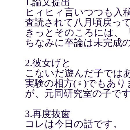
1.論文提出
ヒィヒィ言いつつも入
査読されて八月頃戻っ
きっとそのころには、
ちなみに卒論は未完成
2.彼女げと
こないだ遊んだ子では
実験の相方(♀)でもあ
が、元同研究室の子で
3.再度抜歯
コレは今日の話です。