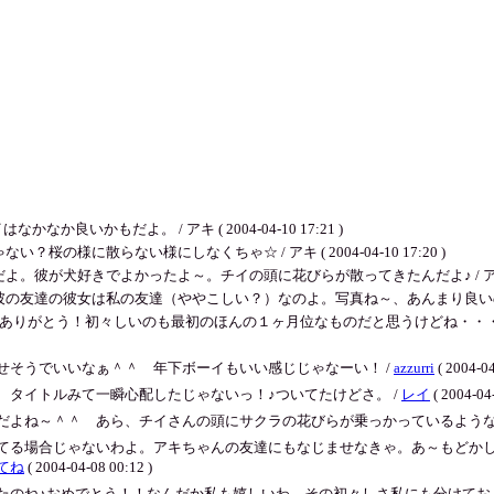
か良いかもだよ。 / アキ ( 2004-04-10 17:21 )
様に散らない様にしなくちゃ☆ / アキ ( 2004-04-10 17:20 )
犬好きでよかったよ～。チイの頭に花びらが散ってきたんだよ♪ / アキ ( 2004-
の彼女は私の友達（ややこしい？）なのよ。写真ね～、あんまり良いのがないんだよね。 
もありがとう！初々しいのも最初のほんの１ヶ月位なものだと思うけどね・・
せそうでいいなぁ＾＾ 年下ボーイもいい感じじゃなーい！ /
azzurri
( 2004-04
タイトルみて一瞬心配したじゃないっ！♪ついてたけどさ。 /
レイ
( 2004-04-
だよね～＾＾ あら、チイさんの頭にサクラの花びらが乗っかっているような
てる場合じゃないわよ。アキちゃんの友達にもなじませなきゃ。あ～もどか
てね
( 2004-04-08 00:12 )
たのね♪おめでとう！！なんだか私も嬉しいわ。その初々しさ私にも分けてお