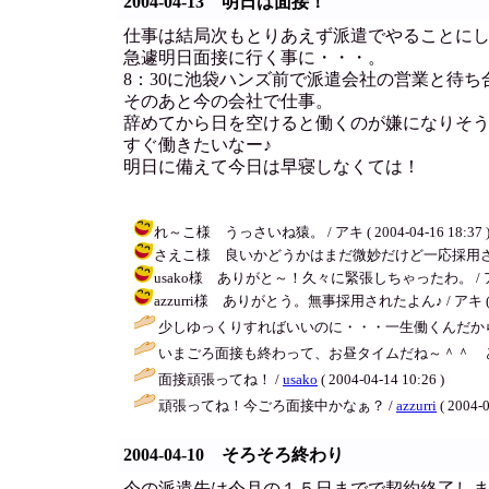
2004-04-13 明日は面接！
仕事は結局次もとりあえず派遣でやることに
急遽明日面接に行く事に・・・。
8：30に池袋ハンズ前で派遣会社の営業と待ち
そのあと今の会社で仕事。
辞めてから日を空けると働くのが嫌になりそ
すぐ働きたいなー♪
明日に備えて今日は早寝しなくては！
れ～こ様 うっさいね猿。 / アキ ( 2004-04-16 18:37 
さえこ様 良いかどうかはまだ微妙だけど一応採用されたよー。 /
usako様 ありがと～！久々に緊張しちゃったわ。 / アキ ( 20
azzurri様 ありがとう。無事採用されたよん♪ / アキ ( 2004
少しゆっくりすればいいのに・・・一生働くんだから
いまごろ面接も終わって、お昼タイムだね～＾＾ 
面接頑張ってね！ /
usako
( 2004-04-14 10:26 )
頑張ってね！今ごろ面接中かなぁ？ /
azzurri
( 2004-0
2004-04-10 そろそろ終わり
今の派遣先は今月の１５日までで契約終了し