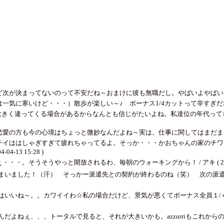
ってないのって不安だね～おまけに彼も無職だし。やばいよやばいよ！！ / アキ ( 
いけど・・・）散歩が楽しい～♪ ボーナス1/4カットって辛すぎだね・・・・。 / ア
大きく違ってくる場合があるからなんとも信じがたいよね。私達位の年代って考える事が
も今の心境はちょっと微妙なんだよね～実は。仕事に関してはまだまだすごく悩み中だよ～
チイははしゃぎすぎて疲れちゃってるよ。そっか・・・かおちゃんの家のチワ
13 15:28 )
そうそうやっと開放されるわ、毎朝のウォーキングから！ / アキ ( 2004-04-
まいました！（汗） そっかー派遣先との契約が終わるのね（笑） 次の派遣
はいいね～。。カワイイわ☆私の場合だけど、景気が悪くてボーナス全員１/
だよねぇ、、、トータルで見ると、それが大きいかも。azzurriもこれから