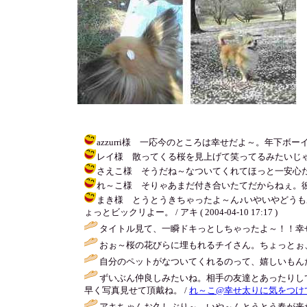
azzurri様 一応今のところは幸せだよ～。年下ボーイはなかな
レイ様 散ってくる桜を見上げて笑ってるみたいじゃない？桜の
さえこ様 そうだね～なついてくれてほっと一安心だよ。彼が
れ～こ様 そりゃあまだ付き合いたてだからねぇ。彼の友達
まき様 とうとうきちゃったよ～ん♪いやいやどう
ょっとビックリよー。 / アキ ( 2004-04-10 17:17 )
タイトル見て、一瞬ドキっとしちゃったよ～！！幸
おぉ～桜の花びらに埋もれるチイさん。ちょっとぉ、
自分のペットがなついてくれるのって、嬉しいもん
ずいぶん仲良しみたいね。相手の友達とあったりし
早く写真見せて頂戴ね。 /
れ～こ@幸せ太りに気をつけ
アキちゃんお久しぶり～。いや～んとうとう春が来