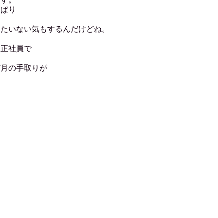
っぱり
ったいない気もするんだけどね。
く正社員で
。
ど月の手取りが