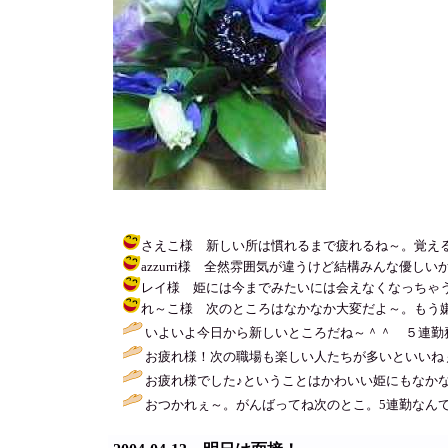
さえこ様 新しい所は慣れるまで疲れるね～。覚える事も沢山あっ
azzurri様 全然雰囲気が違うけど結構みんな優しいから
レイ様 姫には今までみたいには会えなくなっちゃうけど忘れられ
れ～こ様 次のところはなかなか大変だよ～。もう嫌かも・・・。
いよいよ今日から新しいところだね～＾＾ ５連勤
お疲れ様！次の職場も楽しい人たちが多いといいねぇ～
お疲れ様でした♪ということはかわいい姫にもなかな
おつかれぇ～。がんばってね次のとこ。5連勤なんて