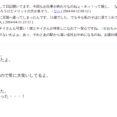
して日記開いてます。今回もお仕事が終わりなのねぇ～ホッ！って感じ。 
ろうけどメリットの方が多そう。 /
リヘ
( 2004-04-12 08:12 )
に天国へ逝ってしまったんです。11歳でした。でも今も私のそばに居てくれ
-04-11 23:11 )
可愛い！彼とチイさんが仲良しになれて一安心ですね。 / かおちゃん ( 2004-
スないわよぉ。あっ、それとあの駅から遠い会社おやめになるのね。お疲れ様
た。
きたよ。
るので常に大笑いしてるよ。
きた。
まった・・・！