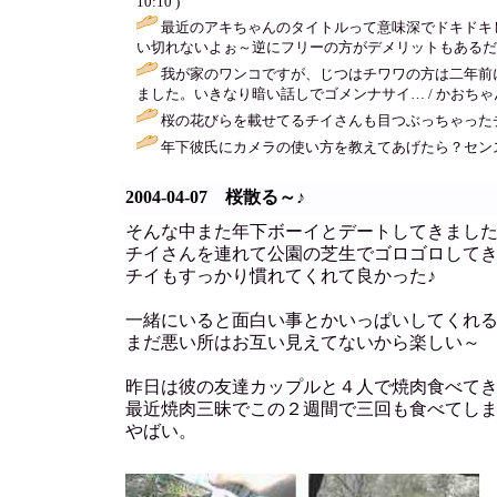
10:10 )
最近のアキちゃんのタイトルって意味深でドキドキ
い切れないよぉ～逆にフリーの方がデメリットもあるだ
我が家のワンコですが、じつはチワワの方は二年前
ました。いきなり暗い話しでゴメンナサイ… / かおちゃん ( 2004
桜の花びらを載せてるチイさんも目つぶっちゃったチイさんも
年下彼氏にカメラの使い方を教えてあげたら？セン
2004-04-07 桜散る～♪
そんな中また年下ボーイとデートしてきまし
チイさんを連れて公園の芝生でゴロゴロして
チイもすっかり慣れてくれて良かった♪
一緒にいると面白い事とかいっぱいしてくれ
まだ悪い所はお互い見えてないから楽しい～
昨日は彼の友達カップルと４人で焼肉食べて
最近焼肉三昧でこの２週間で三回も食べてし
やばい。