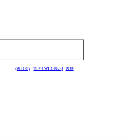
(総目次)
[次の10件を表示]
表紙