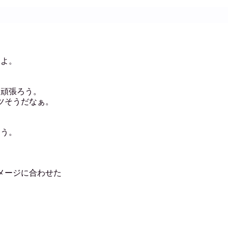
たよ。
・
は頑張ろう。
ツそうだなぁ。
よう。
メージに合わせた