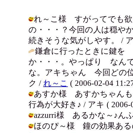
れ～こ様 すがってでも欲
の・・・？今回の人は穏や
続きそうな気がしやす。 / アキ ( 2
鎌倉に行ったときに鍵を 
か・・・。やっぱり なん
な。アキちゃん 今回どの位続
ク /
れ～こ
( 2006-02-04 11:27
あすか様 あすかちゃんも
行為が大好き♪ / アキ ( 2006-02-
azzurri様 あるかな～♪んふふ / 
ほのぴ～様 鐘の効果ある