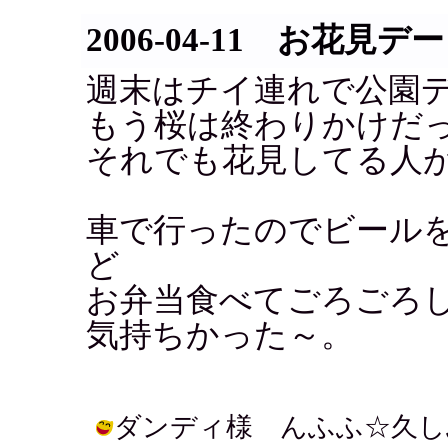
2006-04-11 お花見デ
週末はチイ連れで公園
もう桜は終わりかけだ
それでも花見してる人
車で行ったのでビール
ど
お弁当食べてごろごろ
気持ちかった～。
ダンディ様 んふふ☆久し