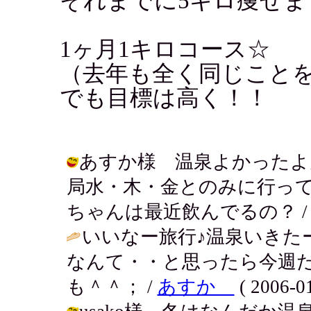
それまでに5キロ痩せま
1ヶ月1キロコース☆
（去年も全く同じこと
でも目標は高く！！
あすか様 温泉よかったよ
局水・木・金とのみに行っ
ちゃんは最近飲んでるの？ / アキ ( 
いいなー旅行♪温泉いきた
なんて・・と思ったら今週
も＾＾； /
あすか
( 2006-01