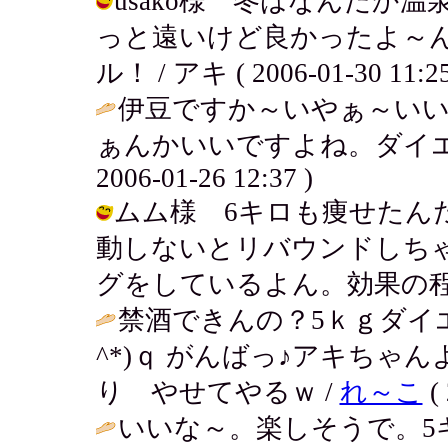
usako様 冬はなんだか
っと遠いけど良かったよ～
ル！ / アキ ( 2006-01-30 11:25
伊豆ですか～いやぁ～い
ぁんかいいですよね。ダイエット
2006-01-26 12:37 )
ムム様 6キロも痩せたん
動しないとリバウンドしち
グをしているよん。効果の程は・・・ /
禁酒できんの？5ｋｇダイエ
^*)ｑ がんばっ♪アキちゃ
り やせてやるｗ /
れ～こ
( 
いいな～。楽しそうで。5