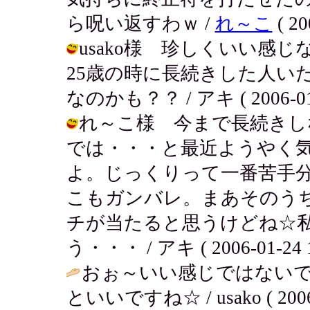
ら呪い返すわｗ /
れ～こ
( 20
usako様 珍しくいい感
25歳の時に長続きした人い
なのかも？？ / アキ ( 2006-01-2
れ～こ様 今まで長続きし
では・・・と最近ようやく
よ。じっくりって一番苦手
こもガンバレ。まあそのう
チが当たると思うけどね☆
う・・・ / アキ ( 2006-01-24 1
おぉ～いい感じではない
といいですね☆ / usako ( 2006-0