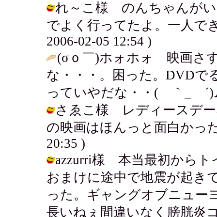
れ～こ様 のんちゃんがい
でよく行ってたよ。一人できて
2006-02-05 12:54 )
(σｏ￣)ホォホォ 映画
な・・・。困った。DVDで
っていやだな・・( ｀_ゝ´)
さゑこ様 レディースデー
の映画はほんっと面白かった！ひつこ
20:35 )
azzurri様 本当最初
おまけに途中で地震が起き
った。ギャングオブニュー
長いねぇ間違いなく膀胱炎コース。 / 