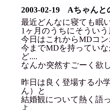
2003-02-19 Aちゃ
最近どんなに寝ても眠い..
1ヶ月のうちにそういう
今日はこれからMDコ
今までMDを持ってい
ど....
なんか突然すごーく欲
昨日は良く登場する小
ん）と
結婚観について熱く語っ
よ。