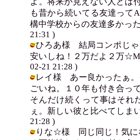
よ。将来が見えない人とは
も昔から続いてる友達って
構中学校からの友達多かったりするよ
21:31 )
ひろあ様 結局コンポじゃ
安いしね！２万だよ２万☆MDって
02-21 21:28 )
レイ様 あー良かったぁ。
ごいね。１０年も付き合っ
そんだけ続くって事はそれ
ぇ。新しい彼と比べてしまいそうだよ
21:28 )
りな☆様 同じ同じ！気に