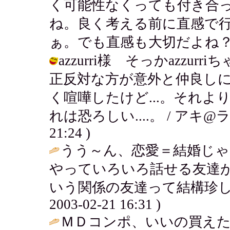
く可能性なくっても付き合
ね。良く考える前に直感で
ぁ。でも直感も大切だよね？！ / アキ 
azzurri様 そっかazz
正反対な方が意外と仲良し
く喧嘩したけど...。それ
れは恐ろしい....。 / アキ@ラ
21:24 )
うう～ん、恋愛＝結婚じ
やっていろいろ話せる友達
いう関係の友達って結構珍し
2003-02-21 16:31 )
ＭＤコンポ、いいの買え