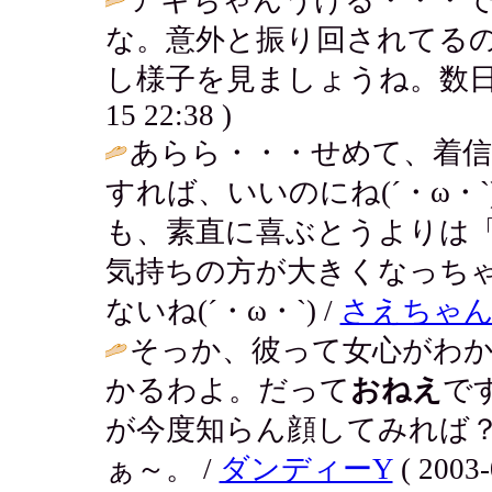
な。意外と振り回されてる
し様子を見ましょうね。数日
15 22:38 )
あらら・・・せめて、着
すれば、いいのにね(´・ω・
も、素直に喜ぶとうよりは
気持ちの方が大きくなっち
ないね(´・ω・`) /
さえちゃ
そっか、彼って女心がわ
かるわよ。だって
おねえ
で
が今度知らん顔してみれば
ぁ～。 /
ダンディーY
( 2003-