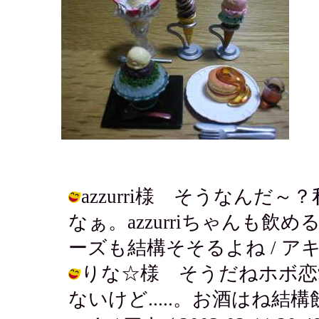
azzurri様 そうなん
なぁ。azzurriちゃんも
ーズも結構そそるよね / アキ ( 200
りな☆様 そうだねホボ恋
ないけど.....。お酒はね