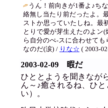
うん！前向きが1番よ♪ち
絡無し当たり前だったよ。
ストか思っていたしね。最初
とりで愛が芽生えたのよン(
ら自分のぺ-スに合わせても
なのだ(涙) /
りな☆
( 2003-02
2003-02-09 暇だ
ひととようを聞きなが
ん～♪癒されるね、ひと
い）。