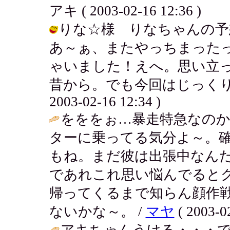
アキ ( 2003-02-16 12:36 )
りな☆様 りなちゃんの予想
あ～ぁ、またやっちまったっ
ゃいました！えへ。思い立
昔から。でも今回はじっくり考
2003-02-16 12:34 )
をををぉ…暴走特急なの
ターに乗ってる気分よ～。
もね。まだ彼は出張中なん
であれこれ思い悩んでると
帰ってくるまで知らん顔作
ないかな～。 /
マヤ
( 2003-02
アキちゃんうける・・・