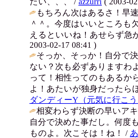
たい、、、 /
azzurri
( 2003-02
もちろん次はあるさ！早
＾＾。今度はいいところも
えるといいね！あせらず急が
2003-02-17 08:41 )
そっか、そっか！自分で
ない？次も必ずありますわ
って！相性ってのもあるか
よ！あたいが独身だったらほ
ダンディーY（元気に行こう
相変わらず決断の早いア
自分で決めた事だし。何度
ものよ。次こそは！ね！ /