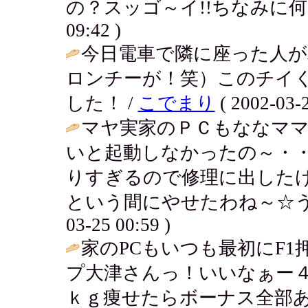
の？スッゴ～イ!!ちなみに何
09:42 )
今日電車で隣に座った人
ロンチーが！笑）このチイ
した！ /
こでまり
( 2002-03-2
マヤ実家のＰＣもななマ
いと起動しなかったの～・
りすぎるので修理に出した
という間にやせたわね～☆う
03-25 00:59 )
家のPCもいつも最初にF
プ大津さんっ！いいなぁー４
ｋｇ痩せたらボーナス全部