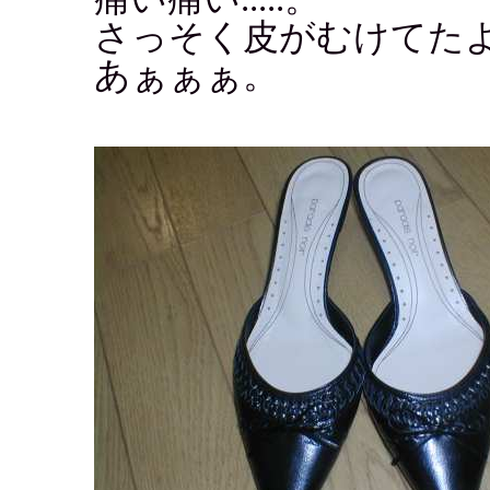
さっそく皮がむけてた
あぁぁぁ。