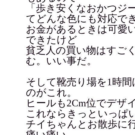
「歩き安くなおかつジ
てどんな色にも対応で
お金があるときは可愛
できたけど
貧乏人の買い物はすご
む。いい事だ。
そして靴売り場を1時
のがこれ。
ヒールも2Cm位でデザ
これならきっといっぱ
チイちゃんとお散歩に
痛い痛い.....。