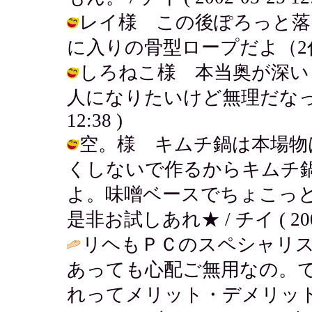
レイ様 この後ぽろっと落
に入りの骨型ロープだよ（2代目） / 
しろねこ様 本当奥が深い
人になりたいけど無理だなって思うよ
12:38 )
空。様 キムチ鍋は本場物
くしないで作るからキムチ
よ。味噌ベースでちょこっ
是非お試しあれ★ / チイ ( 2002-0
リヘもＰＣのスペシャリ
あっても心配ご無用なの。で
れってメリット・デメリッ