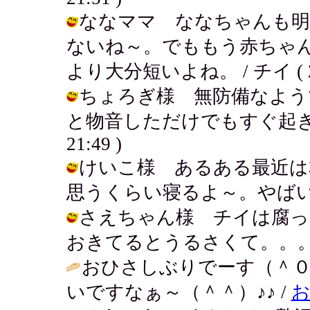
ななママ ななちゃんも明
ないね～。でももう赤ちゃ
より大分短いよね。 / チイ ( 2002
ちょろぎ様 無防備なよう
と物音しただけでもすぐ起きちゃうん
21:49 )
けいこ様 あるある最近は
思うくらい寝るよ～。やばいね。 / チ
さえちゃん様 チイは腐っ
おきてるとうるさくて。。。 / チイ (
おひさしぶりでーす（＾
いですなぁ～（＾＾）♪♪ /