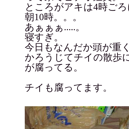
ところがアキは4時ご
朝10時。。。
あぁぁぁ.....。
寝すぎ。
今日もなんだか頭が重
かろうじてチイの散歩
が腐ってる。
チイも腐ってます。