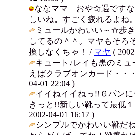
ななママ おや奇遇ですな
しいね。すごく疲れるよね。。 / チイ
ミュールかわいい～☆歩
してるの＾＾。マヤもそろ
換しなくちゃ！ /
マヤ
( 2002
キュート♪レイも黒のミュ
えばクラブオンカード・・・
04-01 22:04 )
イイねイイねっ!!Ｇパン
きっと!!新しい靴って最低１
2002-04-01 16:17 )
シンプルでかわいい靴だね