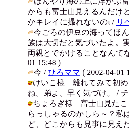
ぼんやり海の上に浮かぶ
からも富士山見えるんだけ
かキレイに撮れないのι /
リ
今ごろの伊豆の海ってほ
族は大切だと気づいたよ。
両親とでかけることなんてな
01 15:48 )
今 /
ひろママ
( 2002-04-01 1
けいこ様 離れてみて初め
ね。弟よ、早く気づけ。 / チイ ( 20
ちょろぎ様 富士山見たこ
らっしゃるのかしら～？私
ど、どこからも見事に見えたよ。 / チ