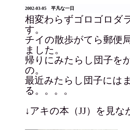
2002-03-05 平凡な一日
相変わらずゴロゴロダ
す。
チイの散歩がてら郵便
ました。
帰りにみたらし団子を
の。
最近みたらし団子には
る。。。。
↓アキの本（JJ）を見