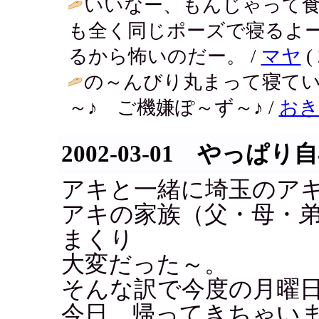
いいなー、もんじゃって
も全く同じポーズで寝るよ
るから怖いのだー。 /
マヤ
( 
の～んびり丸まって寝てい
～♪ ご機嫌ぽ～ず～♪ /
おき
2002-03-01 やっぱ
アキと一緒に埼玉のア
アキの家族（父・母・
まくり
大変だった～。
そんな訳で今度の月曜
今日、帰ってきちゃい