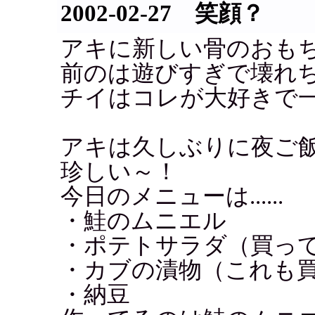
2002-02-27 笑顔？
アキに新しい骨のおも
前のは遊びすぎで壊れ
チイはコレが大好きで
アキは久しぶりに夜ご
珍しい～！
今日のメニューは......
・鮭のムニエル
・ポテトサラダ（買っ
・カブの漬物（これも
・納豆