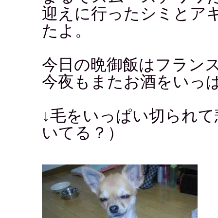
迎えに行ったシミとア
たよ。
今日の晩御飯はフラン
今夜もまたお酒をいっ
↓毛をいっぱい切られ
いてる？）