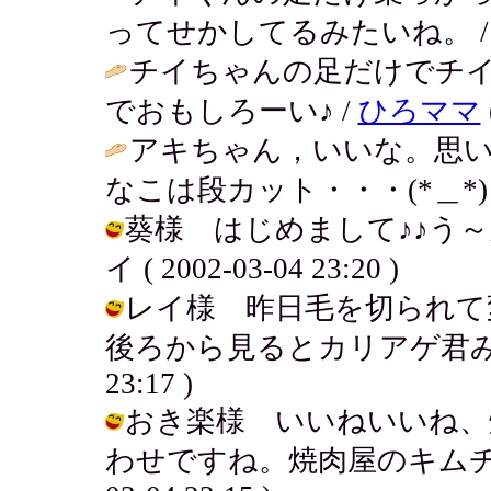
ってせかしてるみたいね。 
チイちゃんの足だけでチ
でおもしろーい♪ /
ひろママ
アキちゃん，いいな。思
なこは段カット・・・(*＿*) 
葵様 はじめまして♪♪う～
イ ( 2002-03-04 23:20 )
レイ様 昨日毛を切られて
後ろから見るとカリアゲ君みたいなん
23:17 )
おき楽様 いいねいいね、
わせですね。焼肉屋のキムチって