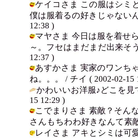
ケイコさま この服はシミ
僕は服着るの好きじゃないんだけどね
12:38 )
マヤさま 今日は服を着せ
～。フセはまだまだ出来そうにないよ
12:37 )
あすかさま 実家のワンち
ね。。。 / チイ ( 2002-02-15 1
かわいいお洋服♪どこを見
15 12:29 )
こでまりさま 素敵？そん
さんもちわわ好きなんて素敵♪ / チイ 
レイさま アキとシミは可