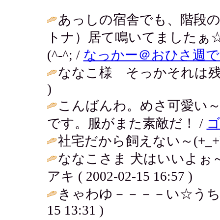
あっしの宿舎でも、階段の
トナ）居て鳴いてましたぁ
(^-^; /
なっかー＠おひさ週で
ななこ様 そっかそれは残念だねぇ。
)
こんばんわ。めさ可愛い
です。服がまた素敵だ！ /
社宅だから飼えない～(+_+)
ななこさま 犬はいいよぉ～
アキ ( 2002-02-15 16:57 )
きゃわゆ－－－－い☆うち
15 13:31 )