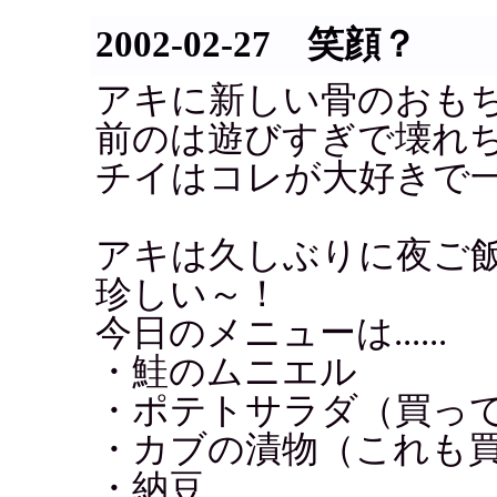
2002-02-27 笑顔？
アキに新しい骨のおも
前のは遊びすぎで壊れ
チイはコレが大好きで
アキは久しぶりに夜ご
珍しい～！
今日のメニューは......
・鮭のムニエル
・ポテトサラダ（買っ
・カブの漬物（これも
・納豆