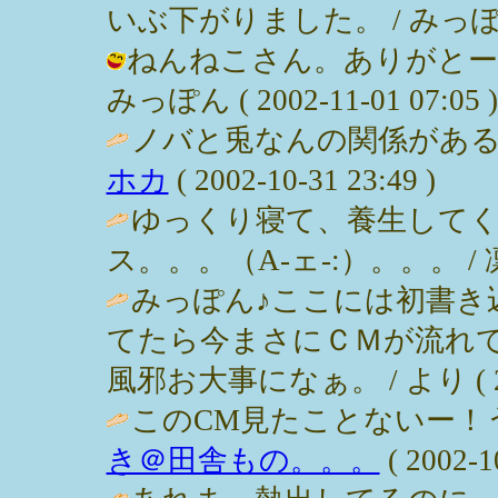
いぶ下がりました。 / みっぽん ( 2
ねんねこさん。ありがとー
みっぽん ( 2002-11-01 07:05 )
ノバと兎なんの関係がある
ホカ
( 2002-10-31 23:49 )
ゆっくり寝て、養生して
ス。。。（A-ェ-:）。。。 / 凛音 ( 
みっぽん♪ここには初書き
てたら今まさにＣＭが流れ
風邪お大事になぁ。 / より ( 2002
このCM見たことないー！
き＠田舎もの。。。
( 2002-1