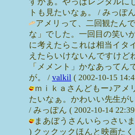
すかぁ。やっぱレンタルに
トも見たいなぁ。 / みっぽん ( 200
アメリって、二回観たん
な」でした。一回目の笑い
に考えたらこれは相当イタ
えたらいけないんですけど
「メメント」かなあってんで
が。 /
valkil
( 2002-10-15 14:4
ｍｉｋａさんどもー♪アメ
たいなぁ。かわいい先生が
/ みっぽん ( 2002-10-14 22:39
まあぼうさんいらっさいませ
) クックックほんと映画たくさ