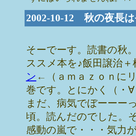
2002-10-12 秋の夜
そーでーす。読書の秋
ススメ本を♪飯田譲治＋
ン
←（ａｍａｚｏｎに
巻です。とにかく（・∀
まだ、病気でぼーーー
頃。読んだのでした。
感動の嵐で・・・気力