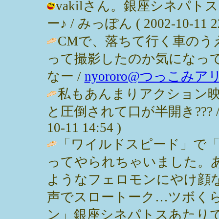
vakilさん。銀座シネパ
ー♪ / みっぽん ( 2002-10-11 22
CMで、落ちて行く車のう
って撮影したのか気になっ
なー /
nyororo@つっこみア
私もあんまりアクション
と圧倒されて口が半開き??? 
10-11 14:54 )
「ワイルドスピード」で「
ってやられちゃいました。
ようなフェロモンにやけ顔
声でスロートーク…ツボくら
ン」銀座シネパトスあたりで