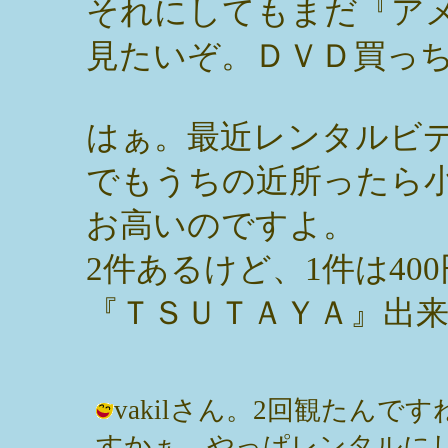
それにしてもまだ『ア
見たいぞ。ＤＶＤ買っ
はぁ。最近レンタルビ
でもうちの近所ったら
お高いのですよ。
2件あるけど、1件は40
『ＴＳＵＴＡＹＡ』出
vakilさん。2回観たん
すかぁ。やっぱレンタルに