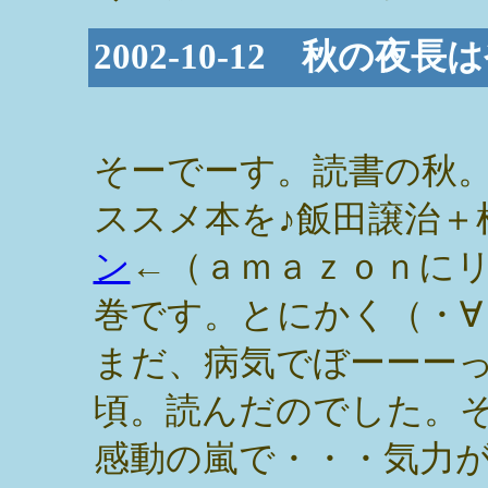
2002-10-12 秋の夜
そーでーす。読書の秋
ススメ本を♪飯田譲治＋
ン
←（ａｍａｚｏｎに
巻です。とにかく（・∀
まだ、病気でぼーーー
頃。読んだのでした。
感動の嵐で・・・気力