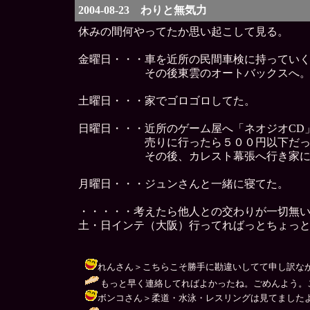
2004-08-23 わりと無気力
休みの間何やってたか思い起こして見る。
金曜日・・・車を近所の民間車検に持ってい
その後東雲のオートバックスへ
土曜日・・・家でゴロゴロしてた。
日曜日・・・近所のゲーム屋へ「ネオジオCD」
売りに行ったら５００円以下だっ
その後、カレスト幕張へ行き家に帰
月曜日・・・ジュンさんと一緒に寝てた。
・・・・・考えたら他人との交わりが一切無
土・日インテ（大阪）行ってればっとちょっ
れんさん＞こちらこそ勝手に勘違いしてて申し訳なかたっす。
もっと早く連絡してればよかったね。ごめんよう。こっちは売
ボンコさん＞柔道・水泳・レスリングは見てましたよ。リアルタ