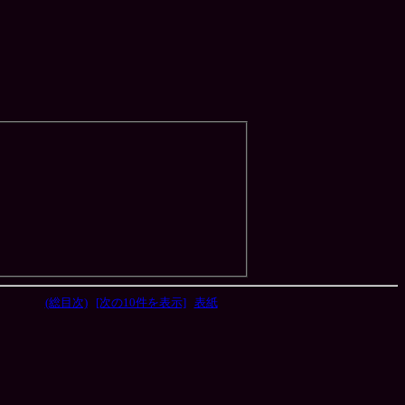
(総目次)
[次の10件を表示]
表紙