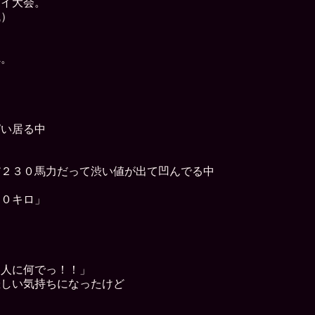
ダイ大会。
械）
へ。
ぱい居る中
だ２３０馬力だって渋い値が出て凹んでる中
３０キロ」
た人に何でっ！！」
悲しい気持ちになったけど