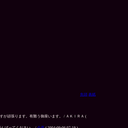
先頭
表紙
頑張ります。有難う御座います。 / ＡＫＩＲＡ (
んばってください。 /
会長
( 2004-09-06 07:19 )