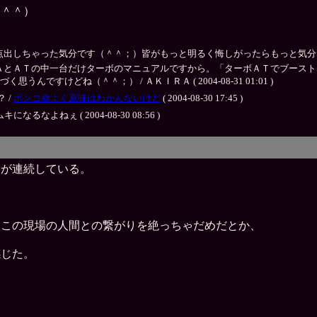
（＾＾）
ゃった気分です（＾＾；）皆がもっと明るく悔しがったらもっと気分良かったんですがねぇ
ＡとＡＴの中一台だけターボのマニュアルですから。「ターボＡＴでブースト
すけどね（＾＾；） / ＡＫＩＲＡ ( 2004-08-31 01:01 )
 /
ボンコ＠よく意味はわかんないけど
( 2004-08-30 17:45 )
よねぇ ( 2004-08-30 08:56 )
会が連続している。
もこの現場の人間との繋がりを絶っちゃだめだとか、
感じた。
）