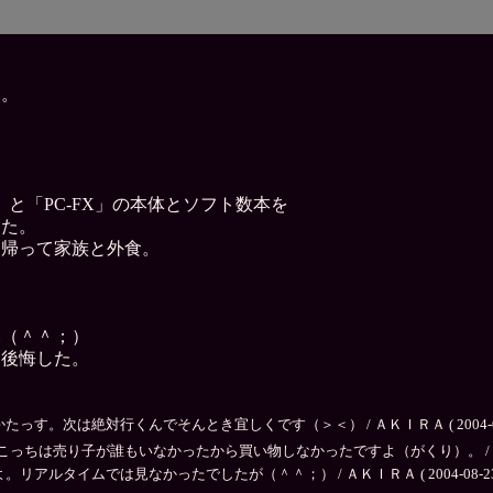
く。
。
と「PC-FX」の本体とソフト数本を
た。
って家族と外食。
い（＾＾；）
と後悔した。
次は絶対行くんでそんとき宜しくです（＞＜） / ＡＫＩＲＡ ( 2004-08-26 
り子が誰もいなかったから買い物しなかったですよ（がくり）。 / れん ( 2004
イムでは見なかったでしたが（＾＾；） / ＡＫＩＲＡ ( 2004-08-23 22