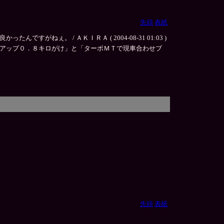
先頭
表紙
。 / ＡＫＩＲＡ ( 2004-08-31 01:03 )
アップ０．８キロがけ」と「ターボＭＴで現車合わせブ
先頭
表紙