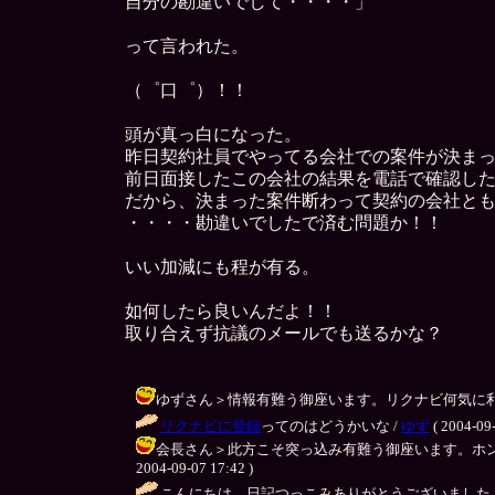
自分の勘違いでして・・・・」
って言われた。
（゜口゜）！！
頭が真っ白になった。
昨日契約社員でやってる会社での案件が決ま
前日面接したこの会社の結果を電話で確認し
だから、決まった案件断わって契約の会社と
・・・・勘違いでしたで済む問題か！！
いい加減にも程が有る。
如何したら良いんだよ！！
取り合えず抗議のメールでも送るかな？
ゆずさん＞情報有難う御座います。リクナビ何気に利用してます
リクナビに登録
ってのはどうかいな /
ゆず
( 2004-09-
会長さん＞此方こそ突っ込み有難う御座います。ホン
2004-09-07 17:42 )
こんにちは。日記つっこみありがとうございました