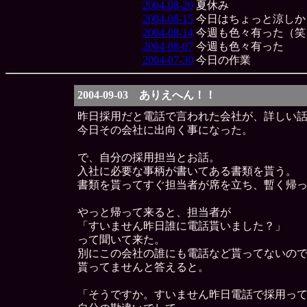
2004-08-20
夏休み
2004-08-15
今日はちょっと涼しか
2004-08-14
今週も色々有った（笑
2004-08-07
今週も色々有った
2004-07-30
今日の作業
2004-09-03 ありえへん！！
昨日採用だと電話で言われた会社が、詳しい
今日その会社に出向く事になった。
で、自分の採用担当とお話。
入社に必要な事柄が書いてある書類を貰う。
書類を貰ってすぐ担当者が席を立ち、暫く帰
やっと帰って来ると、担当者が
「すいません昨日誰に電話貰いました？」
って聞いて来た。
別にこの会社の誰にも電話など貰ってないの
貰ってませんと答えると。
「そうですか。すいません昨日電話で採用っ