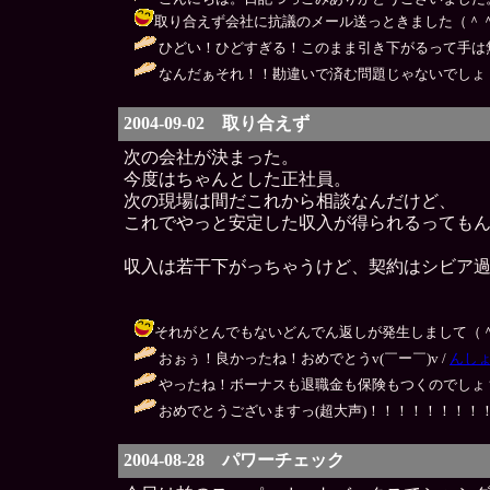
取り合えず会社に抗議のメール送っときました（＾＾；） / ＡＫ
ひどい！ひどすぎる！このまま引き下がるって手は無
なんだぁそれ！！勘違いで済む問題じゃないでしょ！
2004-09-02 取り合えず
次の会社が決まった。
今度はちゃんとした正社員。
次の現場は間だこれから相談なんだけど、
これでやっと安定した収入が得られるっても
収入は若干下がっちゃうけど、契約はシビア
それがとんでもないどんでん返しが発生しまして（＾＾；） / Ａ
おぉぅ！良かったね！おめでとうv(￣ー￣)v /
んし
やったね！ボーナスも退職金も保険もつくのでしょ？
おめでとうございますっ(超大声)！！！！！！！！！
2004-08-28 パワーチェック