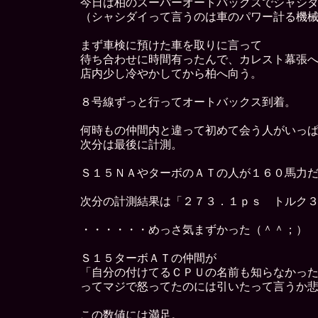
今日は柏のスーパーオートバックスでシャシ
（シャシダイって言うのは車のパワー計る機
まず車検に預けた車を取りに言って
待ち合わせに時間有ったんで、カレスト幕張
店内少し冷やかしてから柏へ向う。
８号線ずっと行ってオートバックス到着。
何時もの仲間内と違って初めて会う人がいっ
次分は最後に計測。
Ｓ１５ＮＡやターボのＡＴの人が１６０馬力
次分の計測結果は「２７３．１ｐｓ トルク
・・・・・・めっさ気まずかった（＾＾；）
Ｓ１５ターボＡＴの仲間が
「自分の付けてるＣＰＵの名前も知らなかっ
ってマジで怒ってたのには引いたって言うか
この数値には満足。