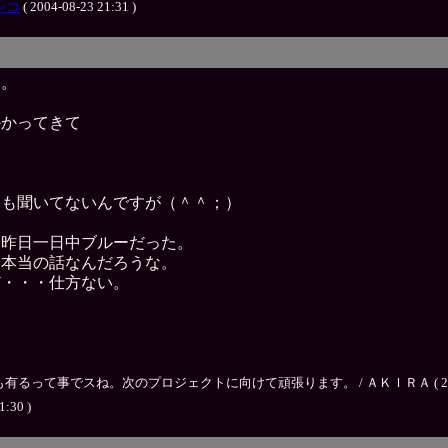
ンコ
( 2004-08-23 21:31 )
み。
かかってきて
」
にも聞いてないんですが（＾＾；）
ら昨日一日中ブルーだった。
分本当の話なんだろうな。
ど・・・仕方ない。
事でスね。次のプロジェクトに向けて頑張ります。 / ＡＫＩＲＡ ( 2004-08-
1:30 )