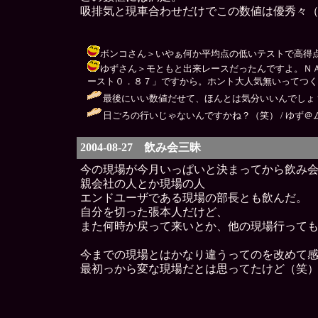
吸排気と現車合わせだけでこの数値は優秀々
ボンコさん＞いやぁ何か平均点の低いテストで高得点出しち
ゆずさん＞モともと出来レースだったんですよ。Ｎ
ースト０．８７」ですから。ホント大人気無いってつくづく思うんで
最後にいい数値だせて、ほんとは気分いいんでしょ？
日ごろの行いじゃないんですかね？（笑） / ゆず＠ムキになるな
2004-08-27 飲み会三昧
今の現場が今月いっぱいと決まってから飲み
親会社の人とか現場の人
エンドユーザである現場の部長とも飲んだ。
自分を切った張本人だけど、
また何時か戻って来いとか、他の現場行って
今までの現場とはかなり違うってのを改めて
最初っから変な現場だとは思ってたけど（笑