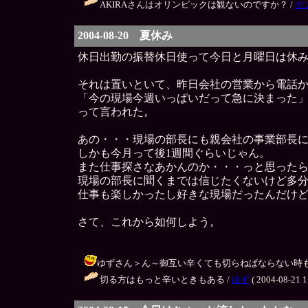
AKIRAさんはオリンピックは観ないのですか？ /
ボ
2004-08-20 夏休み
休日出勤の振替休日使って今日と月曜日は休
それは置いといて、昨日会社の営業から電話
「今の現場今週いっぱいだって急に決まった
って言われた。
あの・・・現場の部長にも親会社の事業部長
しかも今月って後1週間ぐらいじゃん。
また仕事探さなあかんのか・・・っと思った
現場の部長に聞くまでは信じたくないけど多
仕事も楽しかったし好きな現場だったんだけ
さて、これから如何しよう。
ゆずさん＞ん～御互い辛くても切らねばならない時も有るって
切る方はもっと辛いときもある /
ゆず
( 2004-08-21 1