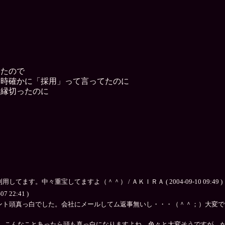
ったので
た時確かに「採用」って言ってたのに
も縁切ったのに
。中々重宝してますよ（＾＾） / ＡＫＩＲＡ ( 2004-09-10 09:49 )
07 22:41 )
ト頭真っ白でした。会社にメールしてム返事無いし・・・（＾＾；）大変ですが
。こんなことあったら頭も真っ白になりますよね。色々と大変そうですが、が