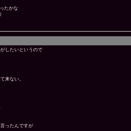
ったかな
）
話がしたいというので
って来ない。
で
て言ったんですが