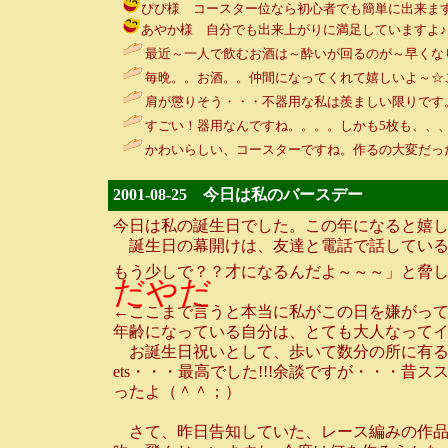
ぴぴ様 コースター位なら初心者でも簡単に出来ますよ♪ / ルンル
あやか様 自分でも出来上がりに満足していますよ♪ / ルンルン～
最近～一人で飲むお酒は～酔いが回るのが～早くなり
毎晩。。お酒。。仲間になってくれて嬉しいよ～☆
肩が懲りそう・・・不器用な私は羨ましい限りです。
すごい！器用なんですね。。。。しかも5枚も、、、
かわいらしい、コースターですね。作るの大変だっ
2001-08-25 今日は私のバースデー
今日は私の誕生日でした。この年になると嬉
誕生日の幕開けは、友達と電話で話している
もう少しで？？才になるんだよ～～～」と脅
だやだ
←ここまで言うと本当に私がこの日を嫌がっ
年齢になっている自分は、とても大人なって
お誕生日祝いとして、歩いて数分の所に有る、
ets・・・最高でした!!!余談ですが・・・
ったよ（＾＾；）
さて、昨日告知していた、レース編みの作品