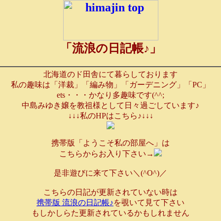
「流浪の日記帳♪」
北海道のド田舎にて暮らしております
私の趣味は「洋裁」「編み物」「ガーデニング」「PC」
ets・・・かなり多趣味です(^^;
中島みゆき嬢を教祖様として日々過ごしています♪
↓↓↓私のHPはこちら♪↓↓↓
携帯版「ようこそ私の部屋へ」は
こちらからお入り下さい→
是非遊びに来て下さい＼(^O^)／
こちらの日記が更新されていない時は
携帯版 流浪の日記帳♪
を覗いて見て下さい
もしかしらた更新されているかもしれません