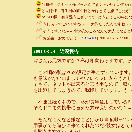
仙川様 ええ～大作だったんですよ～♪今度は何を作るか本を見て
とんぼ様 誕生日の前の日とかはとても嫌でしたが、今はかなり落
ASATO様 有り難うございます♪とうとうこの年になってしまいま
うわぁ～すごいですね～♪ 大作だったんですね～♪ 
そうですよね～～小学校のころなんて大人になると
お誕生日おめでとう！ /
ASATO
( 2001-08-25 22:08 )
2001-08-24 近況報告
皆さんお元気ですか？私は相変わらずです。
この頃の私はPCの設定に手こずっています。こ
も意味がない!!!ましてやフレッツに入ろうと
早さで、ネットが出来ると言う事なので、取
を圧迫してしまうので、我慢しています。う
不運は続くもので、私が長年愛用しているPH
そろドコモの携帯に替えた方が良いのかな？
そんなこんなと嫌なことばかり書き綴ってい
用事がてら遊びに来てくれたのだ♪彼女はとて
も聞きますぞっHibiki♪