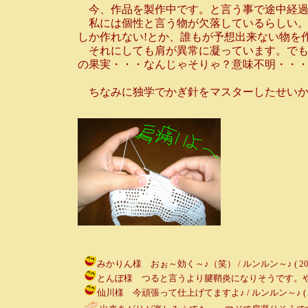
今、作品を製作中です。と言う事で途中経過
私には個性と言う物が欠落しているらしい。
しか作れない!とか、誰もが予想出来ない物を
それにしても肩が異常に凝っています。でも
の果実・・・なんじゃそりゃ？意味不明・・
ちなみに独学でかぎ針をマスターしたせいか
みかりん様 おぉ～効く～♪（笑） / ルンルン～♪ ( 2001-08
とんぼ様 つると言うより腱鞘炎になりそうです。やばっっ / ル
仙川様 今頑張って仕上げてますよ♪ / ルンルン～♪ ( 2001-