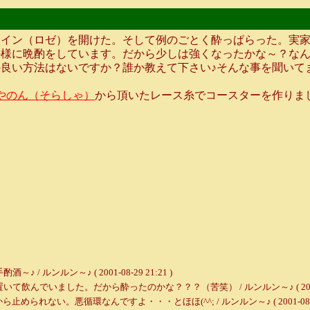
イン（ロゼ）を開けた。そして例のごとく酔っぱらった。実家
の様に晩酌をしています。だから少しは強くなったかな～？な
良い方法はないですか？誰か教えて下さい♪そんな事を聞いて
やのん（そらしゃ）
から頂いたレース糸でコースターを作りま
ンルン～♪ ( 2001-08-29 21:21 )
でいました。だから酔ったのかな？？？（苦笑） / ルンルン～♪ ( 2001-08-2
れない。悪循環なんですよ・・・とほほ(^^; / ルンルン～♪ ( 2001-08-29 