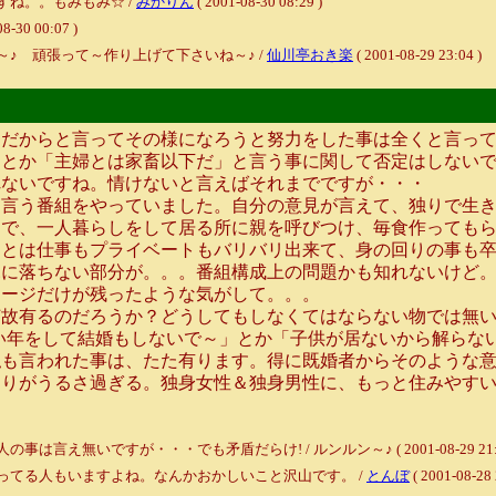
ね。。もみもみ☆ /
みかりん
( 2001-08-30 08:29 )
08-30 00:07 )
♪ 頑張って～作り上げて下さいね～♪ /
仙川亭おき楽
( 2001-08-29 23:04 )
。だからと言ってその様になろうと努力をした事は全くと言っ
」とか「主婦とは家畜以下だ」と言う事に関して否定はしない
れないですね。情けないと言えばそれまでですが・・・
言う番組をやっていました。自分の意見が言えて、独りで生き
りで、一人暮らしをして居る所に親を呼びつけ、毎食作っても
とは仕事もプライベートもバリバリ出来て、身の回りの事も卒
ふに落ちない部分が。。。番組構成上の問題かも知れないけど
メージだけが残ったような気がして。。。
故有るのだろうか？どうしてもしなくてはならない物では無い
い年をして結婚もしないで～」とか「子供が居ないから解らな
私も言われた事は、たた有ります。得に既婚者からそのような
周りがうるさ過ぎる。独身女性＆独身男性に、もっと住みやす
え無いですが・・・でも矛盾だらけ! / ルンルン～♪ ( 2001-08-29 21:2
ってる人もいますよね。なんかおかしいこと沢山です。 /
とんぼ
( 2001-08-28 