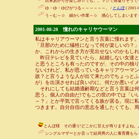
出来あがりが楽しみ☆でも。。マジで肩凝りそうです
ゆ・ゆ・ゆびがつる～～～～～～。 /
とんぼ
( 2001-
う～む～☆ 細かい作業～☆ 感心してしまいます～
2001-08-28 憧れのキャリヤウーマン
私はキャリアウーマンと言う言葉に憧れます
「旦那のために犠牲になって何が楽しいの？
か、これからの生き方が見出せないのかもし
昨日テレビを見ていたら、結婚しない女達と
と思うところも有ったのですが、その中の独
ないけれど、私が思っているキャリアウーマン
故？と言うような人が出て来たのでちょっと
が）を出演させれば良いのに、何だか悪いイ
それにしても結婚適齢期などと言う言葉は何
思う。個人の自由だ!でもこの世の中では「い
～？」とか平気で言ってくる族が居る。現に
つきます。自分自信の意志を通したくても、
とんぼ様 その通り!どこかに甘えが有りますよね。人の事は言
シングルマザーとか言って結局男の人に養育費もら