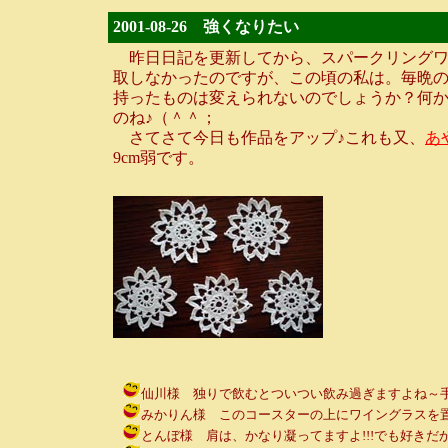
2001-08-26 強くなりたい
昨日日記を更新してから、スパークリングワ
取しなかったのですが、この頃の私は。毎晩
持ったものは変えられないのでしょうか？何か
のね♪（＾＾；
さてさて今日も作品をアップ♪これも又、
あ
9cm弱です。
仙川様 独りで飲むとついつい飲み過ぎますよね～手酌酒～♪ / ル
みかりん様 このコースターの上にワイングラスを置いて飲ん
とんぼ様 肩は、かなり凝ってますよ!!!でも好きだから止めら