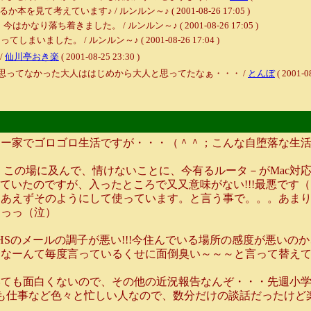
考えています♪ / ルンルン～♪ ( 2001-08-26 17:05 )
ち着きました。 / ルンルン～♪ ( 2001-08-26 17:05 )
した。 / ルンルン～♪ ( 2001-08-26 17:04 )
/
仙川亭おき楽
( 2001-08-25 23:30 )
思ってなかった大人ははじめから大人と思ってたなぁ・・・ /
とんぼ
( 2001-0
まー家でゴロゴロ生活ですが・・・（＾＾；こんな自堕落な生
の場に及んで、情けないことに、今有るルータ－がMac対応でない
していたのですが、入ったところで又又意味がない!!!最悪で
りあえずそのようにして使っています。と言う事で。。。あま
っっっ（泣）
Sのメールの調子が悪い!!!今住んでいる場所の感度が悪いの
←なーんて毎度言っているくせに面倒臭い～～～と言って替え
ても面白くないので、その他の近況報告なんぞ・・・先週小学
も仕事など色々と忙しい人なので、数分だけの談話だったけど