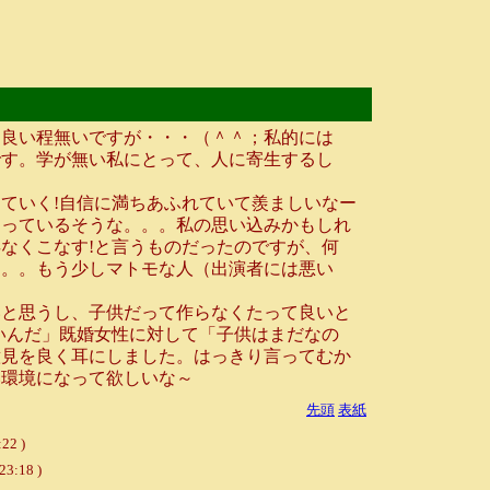
て良い程無いですが・・・（＾＾；私的には
です。学が無い私にとって、人に寄生するし
ていく!自信に満ちあふれていて羨ましいなー
らっているそうな。。。私の思い込みかもしれ
なくこなす!と言うものだったのですが、何
。。。もう少しマトモな人（出演者には悪い
と思うし、子供だって作らなくたって良いと
いんだ」既婚女性に対して「子供はまだなの
意見を良く耳にしました。はっきり言ってむか
い環境になって欲しいな～
先頭
表紙
2 )
23:18 )