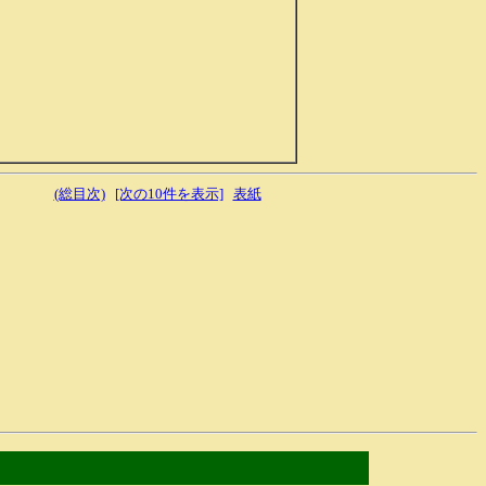
(総目次)
[次の10件を表示]
表紙