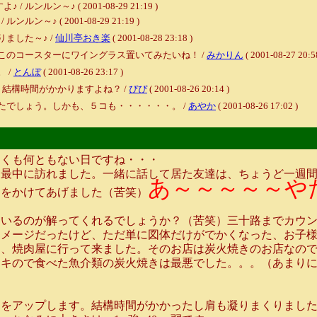
ン～♪ ( 2001-08-29 21:19 )
♪ ( 2001-08-29 21:19 )
ました～♪ /
仙川亭おき楽
( 2001-08-28 23:18 )
このコースターにワイングラス置いてみたいね！ /
みかりん
( 2001-08-27 20:5
 /
とんぼ
( 2001-08-26 23:17 )
結構時間がかかりますよね？ /
ぴぴ
( 2001-08-26 20:14 )
たでしょう。しかも、５コも・・・・・・。 /
あやか
( 2001-08-26 17:02 )
しくも何ともない日ですね・・・
最中に訪れました。一緒に話して居た友達は、ちょうど一週間
あ～～～～～や
しをかけてあげました（苦笑）
ているのが解ってくれるでしょうか？（苦笑）三十路までカウ
イメージだったけど、ただ単に図体だけがでかくなった、お子
焼肉屋に行って来ました。そのお店は炭火焼きのお店なので、
昔ススキので食べた魚介類の炭火焼きは最悪でした。。。（あま
をアップします。結構時間がかかったし肩も凝りまくりました