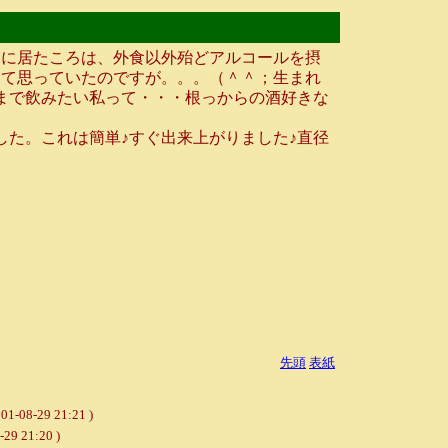
に居たころは、外食以外殆どアルコールを摂
んて思っていたのですが。。。（＾＾；生まれ
まで飲みたい私って・・・根っからの酒好きな
した。これは簡単♪すぐ出来上がりました♪直径
先頭
表紙
9 21:21 )
21:20 )