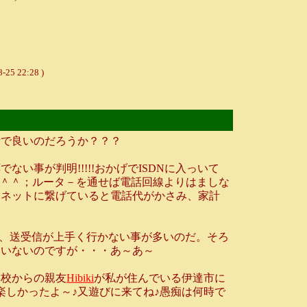
8-25 22:28 )
活で良いのだろうか？？？
事が判明!!!!!おかげでISDNに入っいて
す（＾＾；ルータ－を通せば電話回線よりはましな
りネットに繋げていると電話代がかさみ、家計
か、送受信が上手く行かない事が多いのだ。そろ
ていないのですが・・・あ～あ～
校からの親友
Hibiki
が私が住んでいる伊達市に
楽しかったよ～♪又遊びに来てね♪愚痴は何時で