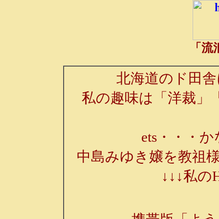
「流
北海道のド田舎
私の趣味は「洋裁」
ets・・・か
中島みゆき嬢を教祖様
↓↓↓私の