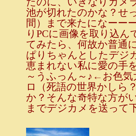
たのに、いきなりカメ
池が切れたのかな？せ
間）まで来たになーー
りPCに画像を取り込ん
てみたら、何故か普通
ぱりちゃんとしたデジカメ
恵まれない私に愛の手を
～うふっん～♪←お色気
ロ（死語の世界かしら
か？そんな奇特な方が
までデジカメを送って下