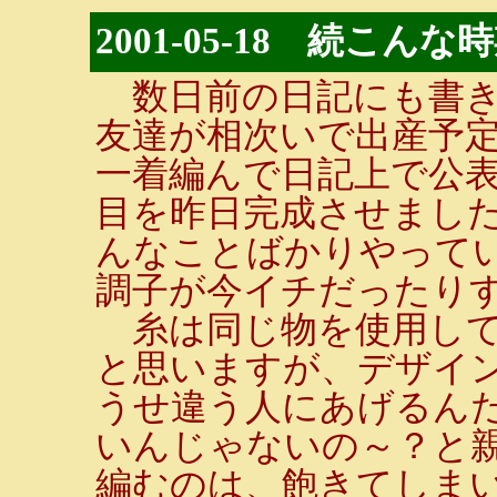
2001-05-18 続こん
数日前の日記にも書き
友達が相次いで出産予
一着編んで日記上で公
目を昨日完成させまし
んなことばかりやって
調子が今イチだったり
糸は同じ物を使用して
と思いますが、デザイ
うせ違う人にあげるん
いんじゃないの～？と
編むのは、飽きてしま