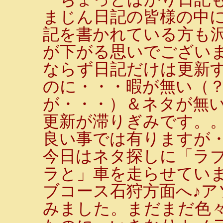
まじん日記の皆様の中
記を書かれている方も
が下がる思いでございま
ならず日記だけは更新す
のに・・・暇が無い（
が・・・）＆ネタが無
更新が滞りぎみです。
良い事では有りますが
今日はネタ探しに「ラ
ラと」車を走らせてい
ブコース石狩方面へ♪ア
みました。まだまだ色