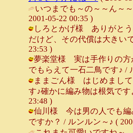
いつまでも～の～～ん～～び
2001-05-22 00:35 )
しろとかげ様 ありがとう
だけど、その代償は大きいです。。。
23:53 )
夢楽堂様 実は手作りの方
でもらえて一石二鳥です♪ / ルンルン～
ままごん様 はじめまして
す♪確かに編み物は根気ですよね～♪
23:48 )
仙川様 今は男の人でも編
ですか？ / ルンルン～♪ ( 2001-0
これまた可愛いですね～。