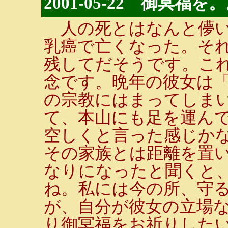
2001-05-22 御冥福を
人の死とはなんと儚い
乳癌で亡くなった。それ
残してだそうです。こ
念です。晩年の彼女は
の宗教にはまってしま
て、本山にも足を運ん
空しくと言った感じか
その家族とは距離を置
なりになったと聞くと
ね。私には今の所、守
が、自分が彼女の立場
り御冥福をお祈りした