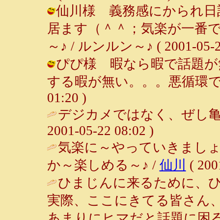
仙川様 義務感にかられ日
居ます（＾＾；気楽が一番
～♪ / ルンルン～♪ ( 2001-05-23
ぴぴ様 暇なら暇で話題が
する暇が無い。。。悪循環ですよね～
01:20 )
デジカメではなく、ぜし亀
2001-05-22 08:02 )
気楽に～やっていきましょ
か～楽しめる～♪ /
仙川
( 200
ひまじんに来るために、
実際、ここにきてる皆さん
あまりにヒマだと話題に困る