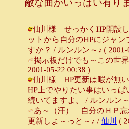
敵な曲がいっぱい有りま
仙川様 せっかくHP開設
ットから自分のHPにジャ
すか？ / ルンルン～♪ ( 2001-05-
掲示板だけでも～この世界
2001-05-22 00:38 )
仙川様 HP更新は暇が無
HP上でやりたい事はいっぱ
続いてますよ。 / ルンルン～♪ ( 20
あ～（汗） 自分のＨＰ忘
更新しよ～っと～♪ /
仙川
( 2