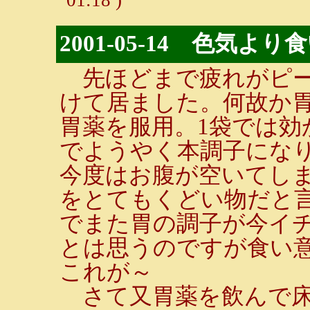
2001-05-14 色気よ
先ほどまで疲れがピー
けて居ました。何故か
胃薬を服用。1袋では効
でようやく本調子にな
今度はお腹が空いてし
をとてもくどい物だと言
でまた胃の調子が今イ
とは思うのですが食い
これが～
さて又胃薬を飲んで床