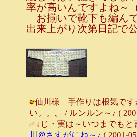
率が高いんですよね～
お揃いで靴下も編んで
出来上がり次第日記で公
仙川様 手作りは根気です
い。。。 / ルンルン～♪ ( 2001-0
↓じ・実は～いつまでもと
川＠さすがにね～♪
( 2001-05