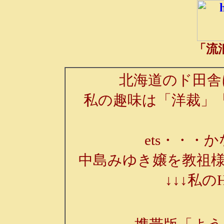
「流
北海道のド田舎
私の趣味は「洋裁」
ets・・・か
中島みゆき嬢を教祖様
↓↓↓私の