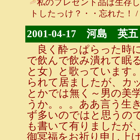
私のプレゼント品は生存
トしたっけ？・・忘れた！ / クッキン
2001-04-17 河島 英五
良く酔っぱらった時に
で飲んで飲み潰れて眠る
と女）と歌っています
られて居ましたが、カ
とかでは無く～男の美学
うか。。。ああ言う生
ず多いのではと思うの
も書いて有りましたが
御冥福をお祈り申し上