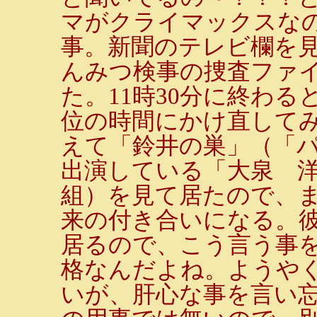
マがクライマックスな
事。新聞のテレビ欄を
んみつ検事の捜査ファ
た。11時30分に終わ
位の時間にかけ直して
えて「鈴井の巣」（「
出演している「大泉 
組）を見て居たので、ま
来の付き合いになる。
居るので、こう言う事
格なんだよね。ようや
いが、肝心な事を言い