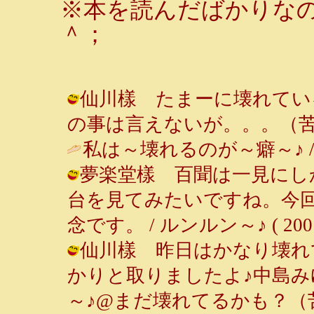
※本を読んだばかりな
＾；
仙川樣 たまーに壊れている
の事は言えないが。。。（苦笑） ( 2
私は～壊れるのが～癖～♪ 
夢楽堂樣 百聞は一見にし
台を見てみたいですね。今
念です。 / ルンルン～♪ ( 2001-0
仙川樣 昨日はかなり壊れ
かりと取りましたよ♪中島みゆ
～♪@まだ壊れてるかも？（苦笑） ( 