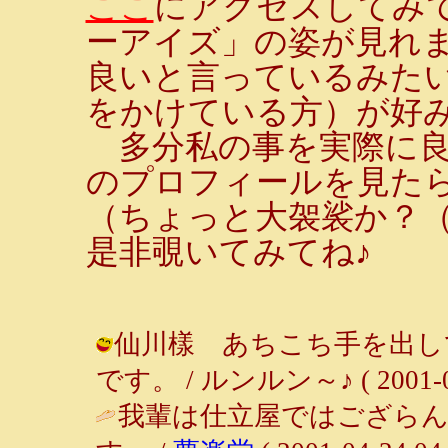
ここ
にアクセスしてみ
ーアイズ」の姿が見れま
良いと言っているみた
をかけている方）が好
多分私の事を実際に良
のプロフィールを見たら
（ちょっと大袈裟か？
是非覗いてみてね♪
仙川樣 あちこち手を出し
です。 / ルンルン～♪ ( 2001-04-
我輩は仕立屋ではござらん