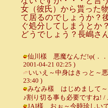
ないですが・・・と言
女（彼氏）から貰った
て居るのでしょうか？
ぐ処分してしまうとか
どうでしょう？長嶋さ
仙川樣 悪魔なんだ!φ(．．;
2001-04-21 02:25 )
いいえ～中身はきっと～悪
23:40 )
みなみ樣 はじめまして～
♪割り切る事も必要ですね! / ルンルン
JAI樣 おぉ～今時珍し