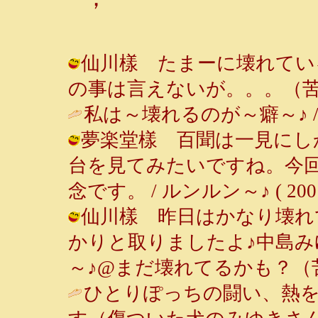
仙川樣 たまーに壊れている
の事は言えないが。。。（苦笑） ( 2
私は～壊れるのが～癖～♪ 
夢楽堂樣 百聞は一見にし
台を見てみたいですね。今
念です。 / ルンルン～♪ ( 2001-0
仙川樣 昨日はかなり壊れ
かりと取りましたよ♪中島みゆ
～♪@まだ壊れてるかも？（苦笑） ( 
ひとりぽっちの闘い、熱