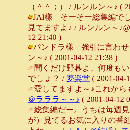
（＾＾；） / ルンルン～♪ ( 2001-
JAI樣 そーそー総集編で
見てますよ♪ / ルンルン～♪@ご
12 21:40 )
パンドラ樣 強引に言わせる
ン～♪ ( 2001-04-12 21:38 )
聞くだけ野暮よ。何度も
でしょ？ /
夢楽堂
( 2001-04-1
愛してますよ～♪これから
＠ラララ～～♪
( 2001-04-12 0
総集編だー。うちは毎週
が）見てるお気に入りの番