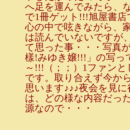
へ足を運んでみたら、な
で1冊ゲット!!!旭屋書
心の中で呟きながら、
は読んでいないですが
て思った事・・・写真
樣!みゆき嬢!!!」の写
～!!!（；；）1ファ
です。取り合えず今か
思います♪♪♪夜会を見
は、どの様な内容だっ
源なので・・・