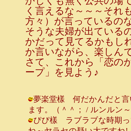
かしくも無く公共の場
く言えるな～～～それ
方々）が言っているの
そうな夫婦が出ている
かだって見てるかもしれ
か言いながら、楽しん
さて、これから「恋の
ープ」を見よう♪
夢楽堂樣 何だかんだと言
ます。（＾＾； / ルンルン～♪ ( 20
ぴぴ樣 ラブラブな時期っ
ね～ヤラセの疑い大ですね! / ルンルン