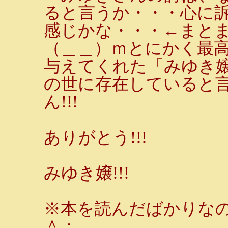
ると言うか・・・心に
感じかな・・・←まと
（＿＿）ｍとにかく最高
与えてくれた「みゆき
の世に存在していると
ん!!!
ありがとう!!!
みゆき嬢!!!
※本を読んだばかりな
＾；