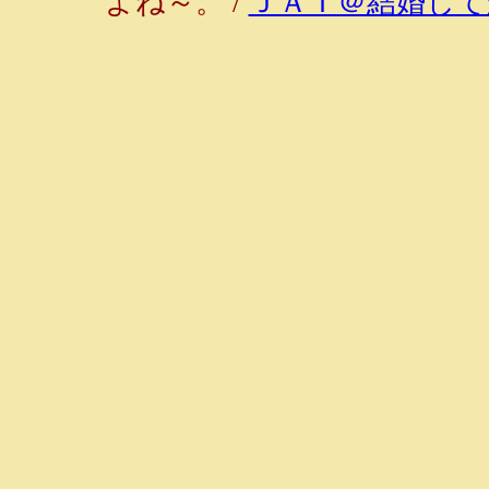
よね～。 /
ＪＡＩ＠結婚して