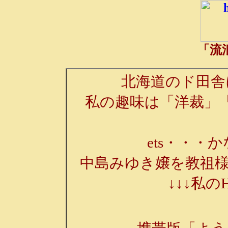
「流
北海道のド田舎
私の趣味は「洋裁」
ets・・・か
中島みゆき嬢を教祖様
↓↓↓私の