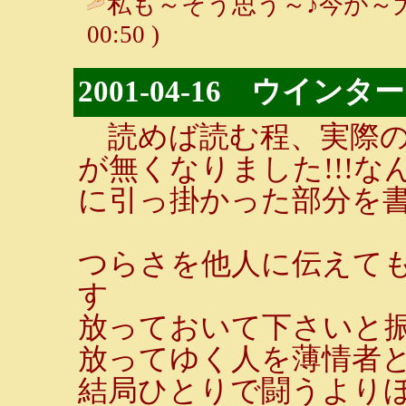
私も～そう思う～♪今が～大
00:50 )
2001-04-16 ウイ
読めば読む程、実際の
が無くなりました!!!
に引っ掛かった部分を
つらさを他人に伝えて
す
放っておいて下さいと
放ってゆく人を薄情者
結局ひとりで闘うより