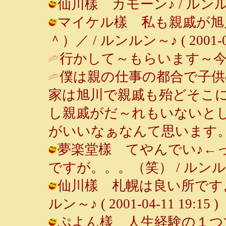
仙川樣 カモーン♪ / ルンルン～♪ (
マイケル樣 私も親戚が旭
＾）／ / ルンルン～♪ ( 2001-04-
行かして～もらいます～今度
僕は親の仕事の都合で子供
家は旭川で親戚も殆どそこ
し親戚がだ～れもいないと
がいいなぁなんて思います。
夢楽堂樣 てやんでい♪←
ですが。。。（笑） / ルンルン～♪ (
仙川樣 札幌は良い所ですよ
ルン～♪ ( 2001-04-11 19:15 )
ぷよん樣 人生経験の１つ