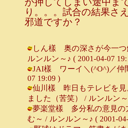
が押してしまい途中ま
り。。。試合の結果さ
邪道ですか？
しん樣 奥の深さが今一つ
ルンルン～♪ ( 2001-04-07 19:1
JAI樣 ワーイ＼(^O^)／仲間で
07 19:09 )
仙川樣 昨日もテレビを見
ました（苦笑） / ルンルン～♪ ( 20
夢楽堂樣 多分私の意見の
む～ / ルンルン～♪ ( 2001-04-07