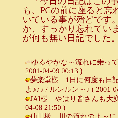
「今日の日記はこの事
も、PCの前に座ると忘
いている事が殆どです
か、すっかり忘れてい
が何も無い日記でした
ゆるやかな～流れに乗って
2001-04-09 00:13 )
夢楽堂樣 1日に何度も日
よ♪♪♪ / ルンルン～♪ ( 2001-04-
JAI樣 やはり皆さんも大変なん
04-08 21:50 )
仙川樣 川の流れのよ～に～♪です