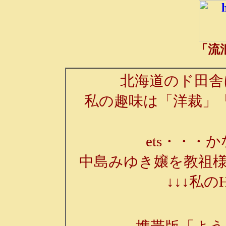
「流
北海道のド田舎
私の趣味は「洋裁」
ets・・・か
中島みゆき嬢を教祖様
↓↓↓私の