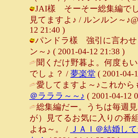
JAI樣 そーそー総集編で
見てますよ♪ / ルンルン～♪@ご
12 21:40 )
パンドラ樣 強引に言わせる
ン～♪ ( 2001-04-12 21:38 )
聞くだけ野暮よ。何度も
でしょ？ /
夢楽堂
( 2001-04-1
愛してますよ～♪これから
＠ラララ～～♪
( 2001-04-12 0
総集編だー。うちは毎週
が）見てるお気に入りの番
よね～。 /
ＪＡＩ＠結婚して