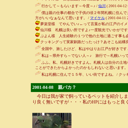
行かして～もらいます～今度～♪ /
仙川
( 2001-04-12 
僕は親の仕事の都合で子供の頃２年間札幌に住んで
方がいいなぁなんて思います。 /
マイケル
( 2001-04-11 
夢楽堂樣 てやんでい♪←って言葉が私の江戸のイメージなんです
仙川樣 札幌は良い所ですよ♪一度観光でいかがですか？ / ルンル
ぷよん樣 人生経験の１つで他の土地に過ごす事も必要かな？とも
クッキングって実家釧路だったっけ？あそこも結構良いと思うけどね
全国中、旅したけど、私はやはりお江戸が好きです 
私は～県外すら～でない人～♪ 旅行で～札幌いって
ふふ。私、札幌好きですよん。札幌人は自分の土地
ことができたからよかったのかもしれないと思います。
私は札幌に住んで１５年、いい街ですよね。 / クッキング ( 2
2001-04-08 親バカ？
今日は我が家で飼っているペットを紹介しま
り良く無いですが・・・私のHPにはもっと良