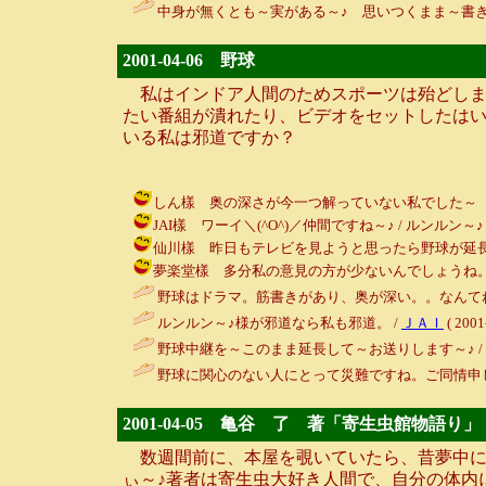
中身が無くとも～実がある～♪ 思いつくまま～書き
2001-04-06 野球
私はインドア人間のためスポーツは殆どしま
たい番組が潰れたり、ビデオをセットしたは
いる私は邪道ですか？
しん樣 奥の深さが今一つ解っていない私でした～（苦笑） / ル
JAI樣 ワーイ＼(^O^)／仲間ですね～♪ / ルンルン～♪ ( 200
仙川樣 昨日もテレビを見ようと思ったら野球が延長されていまし
夢楽堂樣 多分私の意見の方が少ないんでしょうね。。。う～む～ 
野球はドラマ。筋書きがあり、奥が深い。。なんてね。 / しん (
ルンルン～♪様が邪道なら私も邪道。 /
ＪＡＩ
( 2001
野球中継を～このまま延長して～お送りします～♪ /
野球に関心のない人にとって災難ですね。ご同情申し
2001-04-05 亀谷 了 著「寄生虫館物語り」
数週間前に、本屋を覗いていたら、昔夢中に
ぃ～♪著者は寄生虫大好き人間で、自分の体内