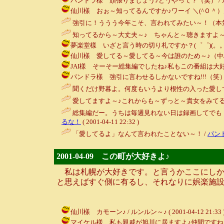
パンドラ樣 頑張りましょう♪どうやって？（笑） / ルンルン～♪ 
仙川樣 おぉ～知ってるんですか♪ワーイ ＼(^Ｏ＾）／ / ルンル
強引に！ううう今年こそ、言われてみたい～！（本気
知ってるから～大丈夫～♪ ちゃんと～聴きますよ～♪
夢楽堂樣 いざと言う時の切り札ですか？(゜゜)(。。)(゜゜)(。
仙川樣 愛してる～愛してる～今は誰のため～♪（中島みゆき
JAI樣 そーそー総集編でしたね♪私もこの番組は大好きで良く
パンドラ樣 強引に言わせるしかないですね!!!（笑） / ルンルン
聞くだけ野暮よ。何度もいうより根性の入った愛して
愛してますよ～♪これからも～ずっと～貴女をみてる～
総集編だー。うちは毎週見れない日は録画してでも
るな！
( 2001-04-11 22:32 )
「愛してるよ」なんて言われたことない～！ /
パン
2001-04-09 この町が大好きよ♪
私は札幌が大好きです。と言うかここにしか暮
と思えばすぐ側に有るし、それなりに娯楽施設
仙川樣 カモーン♪ / ルンルン～♪ ( 2001-04-12 21:33 
マイケル樣 私も親戚が旭川に居ますよ♪仲間ですね♪＼（＾Ｏ＾）