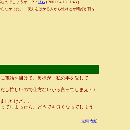
なのでしょうか！？ /
りら
( 2001-04-13 01:43 )
ならなかった。 視力をはかる人から性格とか嗜好が目を
に電話を掛けて、奥樣が「私の事を愛して
だし忙しいので仕方ないから言ってしまえ～♪
いましたけど。。。
ってしまったら、どうでも良くなってしまう
先頭
表紙