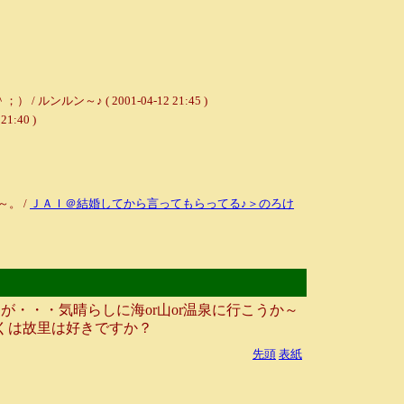
♪ ( 2001-04-12 21:45 )
40 )
。 /
ＪＡＩ＠結婚してから言ってもらってる♪＞のろけ
・・・気晴らしに海or山or温泉に行こうか～
くは故里は好きですか？
先頭
表紙