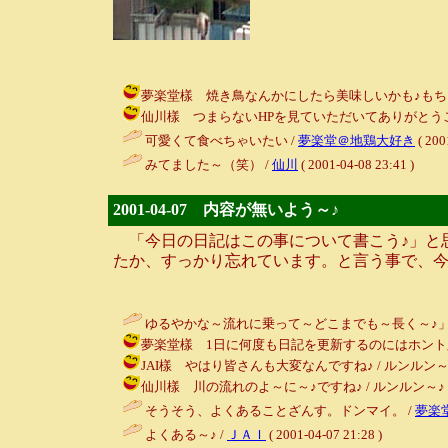
夢楽堂樣 焼き鳥なんかにしたら美味しいかも♪もちろん塩味ね♪
仙川樣 つまらないHPを見ていただいてありがとうございました♪ 
可愛くて食べちゃいたい /
夢楽堂＠地鶏大好き
( 200
みてました～（笑） /
仙川
( 2001-04-08 23:41 )
2001-04-07 内容が無いよう～♪
「今日の日記はこの事について書こう♪」と思
たか、すっかり忘れています。と言う事で、
ゆるやかな～流れに乗って～どこまでも～長く～♪」
夢楽堂樣 1日に何度も日記を更新するのにはホント脱帽ですよ♪♪♪
JAI樣 やはり皆さんも大変なんですね♪ / ルンルン～♪ ( 200
仙川樣 川の流れのよ～に～♪ですね♪ / ルンルン～♪ ( 2001-
そうそう、よくあることざんす。ドンマイ。 /
夢楽
よくある～♪ /
ＪＡＩ
( 2001-04-07 21:28 )