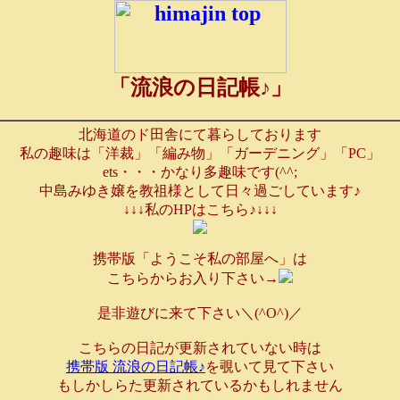
「流浪の日記帳♪」
北海道のド田舎にて暮らしております
私の趣味は「洋裁」「編み物」「ガーデニング」「PC」
ets・・・かなり多趣味です(^^;
中島みゆき嬢を教祖様として日々過ごしています♪
↓↓↓私のHPはこちら♪↓↓↓
携帯版「ようこそ私の部屋へ」は
こちらからお入り下さい→
是非遊びに来て下さい＼(^O^)／
こちらの日記が更新されていない時は
携帯版 流浪の日記帳♪
を覗いて見て下さい
もしかしらた更新されているかもしれません