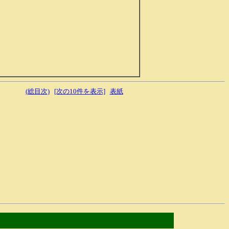
(総目次)
[次の10件を表示]
表紙