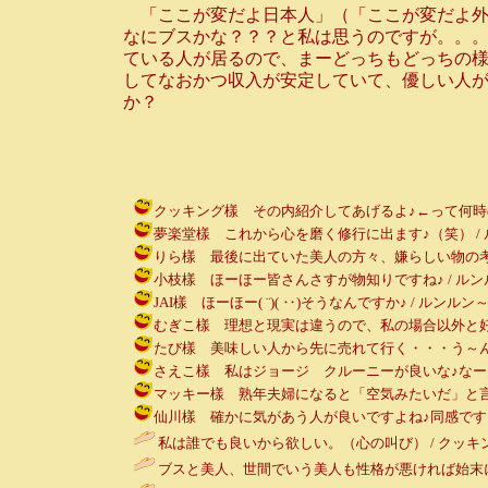
「ここが変だよ日本人」（「ここが変だよ外
なにブスかな？？？と私は思うのですが。。。番
ている人が居るので、まーどっちもどっちの様
してなおかつ収入が安定していて、優しい人が
か？
クッキング樣 その内紹介してあげるよ♪←って何時の事やら
夢楽堂樣 これから心を磨く修行に出ます♪（笑） / ルンルン～♪ 
りら樣 最後に出ていた美人の方々、嫌らしい物の考え方をしてい
小枝樣 ほーほー皆さんさすが物知りですね♪ / ルンルン～♪ ( 
JAI樣 ほーほー( ¨)( ‥)そうなんですか♪ / ルンルン～♪ ( 20
むぎこ樣 理想と現実は違うので、私の場合以外と好みとは違う
たび樣 美味しい人から先に売れて行く・・・う～ん～否定は出来
さえこ樣 私はジョージ クルーニーが良いな♪なーんてね。理
マッキー樣 熟年夫婦になると「空気みたいだ」と言いますしね
仙川樣 確かに気があう人が良いですよね♪同感です♪ / ルンルン～
私は誰でも良いから欲しい。（心の叫び） / クッキング ( 200
ブスと美人、世間でいう美人も性格が悪ければ始末に