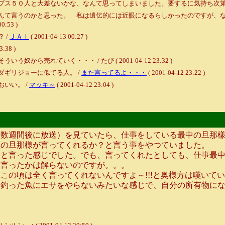
ブス５０人と大差ないかな、なんて思ってしまいました。要するに気持ち次第
んて言うのかと思った。 私は遺伝的には近眼になるらしかったのですが、
00:53 )
 /
ＪＡＩ
( 2001-04-13 00:27 )
3:38 )
売れていく・・・ / たび ( 2001-04-12 23:32 )
ギリジョーに似てる人。 /
また言ってるよ・・・
( 2001-04-12 23:22 )
いい。 /
マッキ～
( 2001-04-12 23:04 )
数週間後に放送）を見ていたら、仕事をしている最中の旦那樣
けの旦那様が言ってくれるか？と言う事をやつていました。
と言った感じでした。でも、言ってくれたとしても、仕事最中
を言ったかは解らないのですが。。。
の頃は全く言ってくれないんですよ～!!!と奥様方は嘆いて
釣った魚にエサをやらないみたいな感じで、自分の所有物にな
。