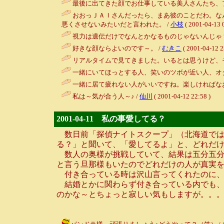
最後に出てきた顔でお仕事している美人さんたち、
おおっＪＡＩさんだったら、まあ彼のことだわ。な
悪くさせないみたいだと言われた。 /
小枝
( 2001-04-13 
視力は遺伝だけでなんとかなるものじゃないんじゃ？
好きな顔ならよいのです～。 /
むきこ
( 2001-04-12 2
リアルタイムで見てきました。いるとは思うけど、そういう奴から
一緒にいてほっとする人、笑いのツボが近い人、オダ
一緒に居て疲れない人がいいですね。楽しければなお
私は～気が合う人～♪ /
仙川
( 2001-04-12 22:58 )
2001-04-11 私の事愛してる？
数日前「探偵ナイトスクープ」（北海道では
る？」と聞いて、「愛してるよ」と、どれだ
数人の奥様が挑戦していて、結果は五分五分
と言う旦那様もいたのでどれだけの人が真実
付き合っている時は沢山言ってくれたのに、こ
結婚とかに関わらず付き合っている内でも、
のかな～とちょっと寂しい気もしますが。。