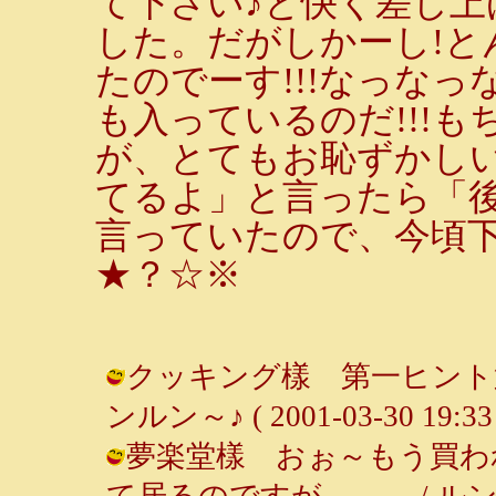
て下さい♪と快く差し上
した。だがしかーし!と
たのでーす!!!なっな
も入っているのだ!!!
が、とてもお恥ずかしい!
てるよ」と言ったら「
言っていたので、今頃下
★？☆※
クッキング樣 第一ヒント第
ンルン～♪ ( 2001-03-30 19:33 
夢楽堂樣 おぉ～もう買わ
て居るのですが。。。 / ルンルン～♪ 