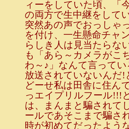
ィーをしていた頃、「
の両方で生中継をしてい
突然あの声でおっしゃ
を付け、一生懸命チャ
らしき人は見当たらな
も「あら～カメラがこ
わ～♪」なんて言ってい
放送されていないんだ!
どーせ私は田舎に住んで
っエイプリルフール!!
は、まんまと騙されて
ールであそこまで騙さ
時が初めてだったよう