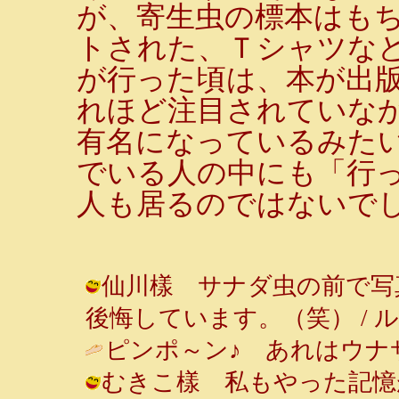
が、寄生虫の標本はも
トされた、Ｔシャツな
が行った頃は、本が出
れほど注目されていな
有名になっているみた
でいる人の中にも「行っ
人も居るのではないで
仙川樣 サナダ虫の前で写
後悔しています。（笑） / ルンルン～♪
ピンポ～ン♪ あれはウナサ
むきこ樣 私もやった記憶