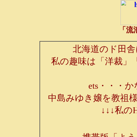
「流
北海道のド田舎
私の趣味は「洋裁」
ets・・・か
中島みゆき嬢を教祖様
↓↓↓私の