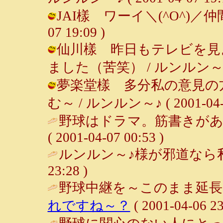
JAI樣 ワーイ＼(^O^)／仲間で
07 19:09 )
仙川樣 昨日もテレビを見
ました（苦笑） / ルンルン～♪ ( 20
夢楽堂樣 多分私の意見の
む～ / ルンルン～♪ ( 2001-04-07
野球はドラマ。筋書きがあ
( 2001-04-07 00:53 )
ルンルン～♪様が邪道なら私
23:28 )
野球中継を～このまま延長
れですね～？
( 2001-04-06 23