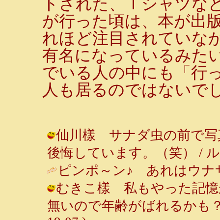
トされた、Ｔシャツな
が行った頃は、本が出
れほど注目されていな
有名になっているみた
でいる人の中にも「行っ
人も居るのではないで
仙川樣 サナダ虫の前で写
後悔しています。（笑） / ルンルン～♪
ピンポ～ン♪ あれはウナサ
むきこ樣 私もやった記憶
無いので年齢がばれるかも？（笑） 