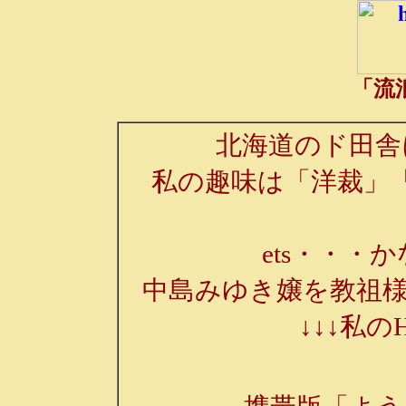
「流
北海道のド田舎
私の趣味は「洋裁」
ets・・・か
中島みゆき嬢を教祖様
↓↓↓私の