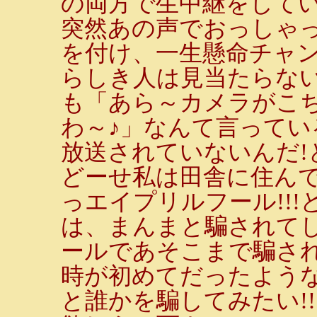
の両方で生中継をしてい
突然あの声でおっしゃ
を付け、一生懸命チャ
らしき人は見当たらな
も「あら～カメラがこ
わ～♪」なんて言ってい
放送されていないんだ!
どーせ私は田舎に住んで
っエイプリルフール!!
は、まんまと騙されて
ールであそこまで騙さ
時が初めてだったよう
と誰かを騙してみたい!