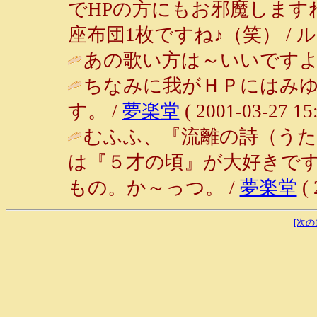
でHPの方にもお邪魔します
座布団1枚ですね♪（笑） / ルンルン～
あの歌い方は～いいですよ
ちなみに我がＨＰにはみ
す。 /
夢楽堂
( 2001-03-27 15:
むふふ、『流離の詩（う
は『５才の頃』が大好きで
もの。か～っつ。 /
夢楽堂
( 
[次の