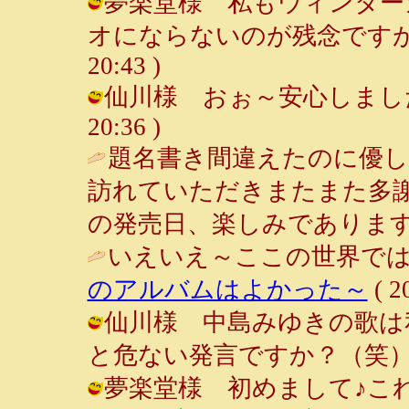
夢楽堂様 私もウィンター
オにならないのが残念ですが・・・ 
20:43 )
仙川様 おぉ～安心しました♪（笑
20:36 )
題名書き間違えたのに優
訪れていただきまたまた多謝
の発売日、楽しみであります
いえいえ～ここの世界では
のアルバムはよかった～
( 2
仙川様 中島みゆきの歌は
と危ない発言ですか？（笑） / ルンル
夢楽堂様 初めまして♪こ