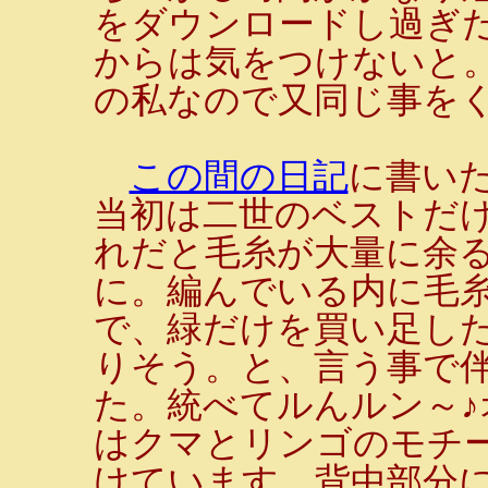
をダウンロードし過ぎ
からは気をつけないと
の私なので又同じ事をくり
この間の日記
に書い
当初は二世のベストだ
れだと毛糸が大量に余
に。編んでいる内に毛
で、緑だけを買い足し
りそう。と、言う事で
た。統べてルんルン～
はクマとリンゴのモチ
けています。背中部分