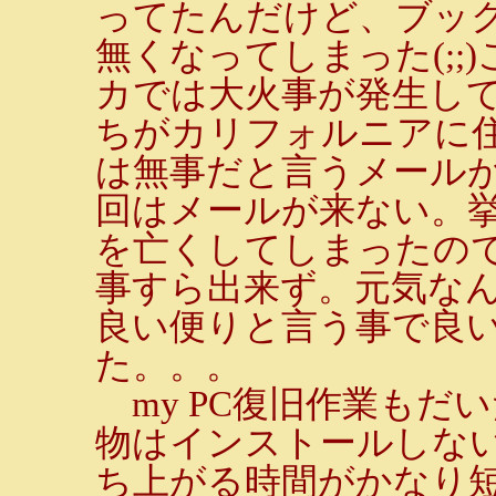
ってたんだけど、ブッ
無くなってしまった(;;
カでは大火事が発生し
ちがカリフォルニアに
は無事だと言うメール
回はメールが来ない。
を亡くしてしまったの
事すら出来ず。元気な
良い便りと言う事で良
た。。。
my PC復旧作業もだ
物はインストールしな
ち上がる時間がかなり