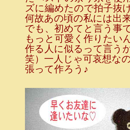
ズに編めたので拍子抜
何故あの頃の私には出
でも、初めてと言う事
もっと可愛く作りたい
作る人に似るって言う
笑）一人じゃ可哀想な
張って作ろう♪