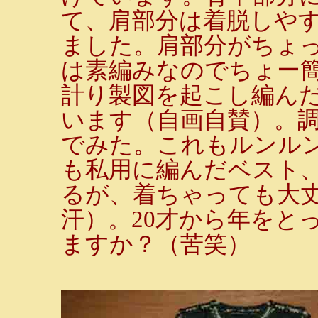
て、肩部分は着脱しや
ました。肩部分がちょ
は素編みなのでちょー
計り製図を起こし編ん
います（自画自賛）。
でみた。これもルンル
も私用に編んだベスト、
るが、着ちゃっても大
汗）。20才から年をと
ますか？（苦笑）