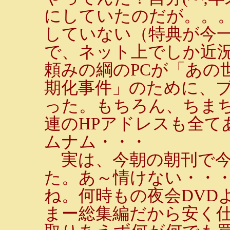
にしていたのだが。。
していない（特典が今
で、ネット上でしか近
頼みの綱のPCが「あの
期化事件」のために、
った。もちろん、ちま
連のHPアドレスも全てあ
ムナム・・・
実は、今朝の朝刊で今
た。あ～情けない・・・D
ね。何時もの夜会DVD
まー総集編だから安く