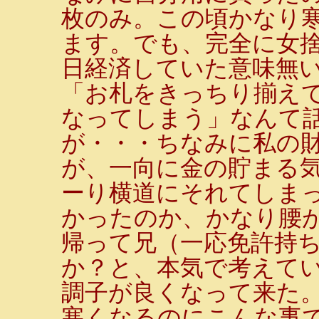
枚のみ。この頃かなり
ます。でも、完全に女捨
日経済していた意味無
「お札をきっちり揃え
なってしまう」なんて
が・・・ちなみに私の
が、一向に金の貯まる
ーり横道にそれてしま
かったのか、かなり腰
帰って兄（一応免許持
か？と、本気で考えて
調子が良くなって来た
寒くなるのにこんな事で