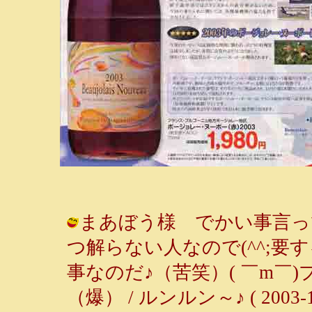
まあぼう様 でかい事言っ
つ解らない人なので(^^;
事なのだ♪（苦笑）( ￣m￣
（爆） / ルンルン～♪ ( 2003-11-