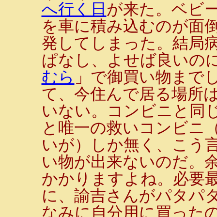
へ行く日
が来た。ベビ
を車に積み込むのが面
発してしまった。結局
ぱなし、よせば良いの
むら
」で御買い物まで
て、今住んで居る場所
いない。コンビニと同
と唯一の救いコンビニ（
いが）しか無く、こう
い物が出来ないのだ。
かかりますよね。必要
に、諭吉さんがパタパ
なみに自分用に買ったの