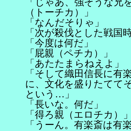
「じゃあ、強そうな兄
（トーチカ）」
「なんだそりゃ」
「次が殺伐とした戦国
「今度は何だ」
「屁親（ペチカ）」
「あたたまらねえよ」
「そして織田信長に有
に、文化を盛りたてて
という…」
「長いな。何だ」
「得ろ親（エロチカ）
「うーん。有楽斎は有