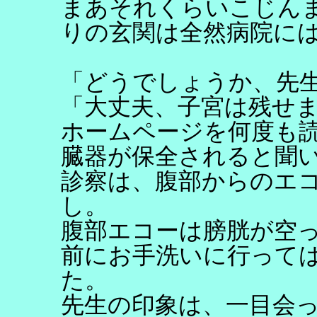
まあそれくらいこじん
りの玄関は全然病院に
「どうでしょうか、先
「大丈夫、子宮は残せ
ホームページを何度も
臓器が保全されると聞
診察は、腹部からのエ
し。
腹部エコーは膀胱が空
前にお手洗いに行って
た。
先生の印象は、一目会