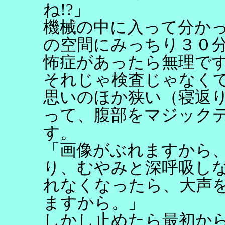
ね!?」
機械の中に入って分か
の空間にみっちり３０
怖症があったら無理で
それじゃ検査じゃなく
思いのほか狭い（寝返り
って、腹部をマジック
す。
「画像がぶれますから
り、むやみと深呼吸し
れなくなったら、大声
ますから。」
しかし止めたら最初か