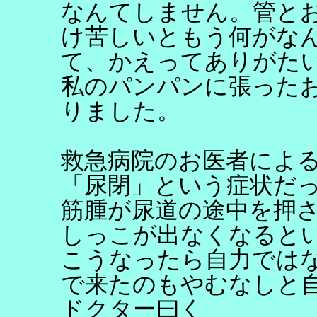
なんてしません。管と
け苦しいともう何がな
て、かえってありがた
私のパンパンに張った
りました。
救急病院のお医者によ
「尿閉」という症状だ
筋腫が尿道の途中を押
しっこが出なくなると
こうなったら自力では
で来たのもやむなしと
ドクター曰く