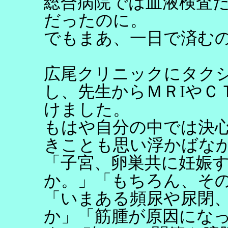
総合病院では血液検査
だったのに。
でもまあ、一日で済む
広尾クリニックにタク
し、先生からＭＲIやＣ
けました。
もはや自分の中では決
きことも思い浮かばな
「子宮、卵巣共に妊娠
か。」「もちろん、そ
「いまある頻尿や尿閉
か」「筋腫が原因にな